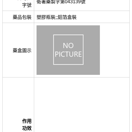
衛署藥製字第043139號
字號
藥品包裝
塑膠瓶裝;;鋁箔盒裝
藥盒圖示
作用
功效