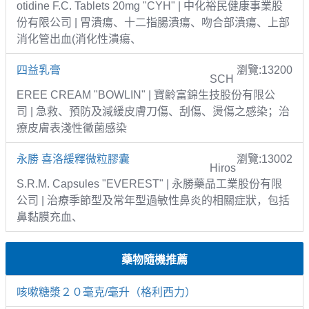
otidine F.C. Tablets 20mg "CYH" | 中化裕民健康事業股
份有限公司 | 胃潰瘍、十二指腸潰瘍、吻合部潰瘍、上部
消化管出血(消化性潰瘍、
四益乳膏
瀏覽:13200
SCH
EREE CREAM "BOWLIN" | 寶齡富錦生技股份有限公
司 | 急救、預防及減緩皮膚刀傷、刮傷、燙傷之感染；治
療皮膚表淺性黴菌感染
永勝 喜洛緩釋微粒膠囊
瀏覽:13002
Hiros
S.R.M. Capsules "EVEREST" | 永勝藥品工業股份有限
公司 | 治療季節型及常年型過敏性鼻炎的相關症狀，包括
鼻黏膜充血、
藥物隨機推薦
咳嗽糖漿２０毫克/毫升（格利西力）