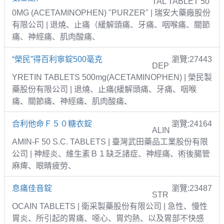
TAL TABLET 50
0MG (ACETAMINOPHEN) "PURZER" | 瑞安大藥廠股份
有限公司 | 退燒、止痛（緩解頭痛、牙痛、咽喉痛、關節
痛、神經痛、肌肉酸痛、
“榮民”得百利寧錠500毫克
瀏覽:27443
DEP
YRETIN TABLETS 500mg(ACETAMINOPHEN) | 榮民製
藥股份有限公司 | 退燒、止痛(緩解頭痛、牙痛、咽喉
痛、關節痛、神經痛、肌肉酸痛、
合利他命Ｆ５０糖衣錠
瀏覽:24164
ALIN
AMIN-F 50 S.C. TABLETS | 臺灣武田藥品工業股份有限
公司 | 神經炎、維生素Ｂ１缺乏諸症、神經痛、術後腸管
麻痺、眼睛疲勞、
息痛佳音錠
瀏覽:23487
STR
OCAIN TABLETS | 衛采製藥股份有限公司 | 急性、慢性
胃炎、所引起的胃痛、噁心、胃灼熱、以及胃部不快感