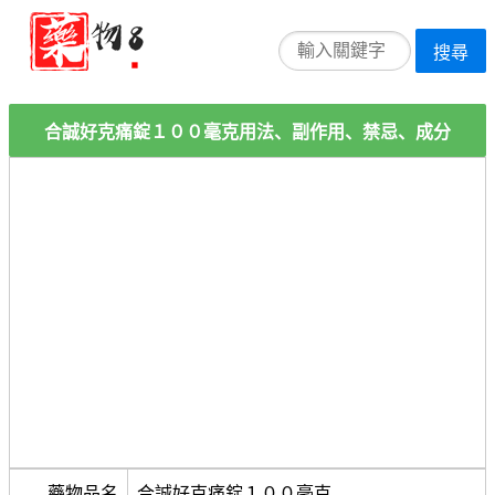
搜尋
合誠好克痛錠１００毫克用法、副作用、禁忌、成分
藥物品名
合誠好克痛錠１００毫克