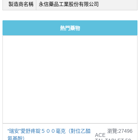
製造商名稱
永信藥品工業股份有限公司
熱門藥物
“瑞安”愛舒疼錠５００毫克（對位乙醯
瀏覽:27496
ACE
氨基酚）