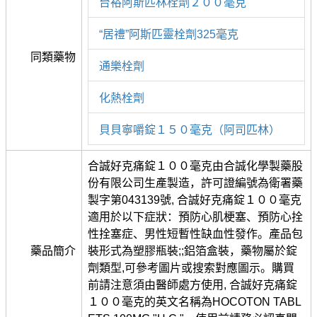
台裕阿斯匹林栓劑２００毫克
“居禮”阿斯匹靈栓劑325毫克
同類藥物
通樂栓劑
化熱栓劑
貝貝寧嚼錠１５０毫克（阿司匹林）
合誠好克痛錠１００毫克由合誠化學製藥股
份有限公司生產製造，許可證編號為衛署藥
製字第043139號, 合誠好克痛錠１００毫克
適用於以下症狀：預防心肌梗塞、預防心拴
性拴塞症、男性短暫性缺血性發作。產品包
藥品簡介
裝形式為塑膠瓶裝;;鋁箔盒裝，藥物屬於錠
劑類型,可參考圖片或搜索對應圖示。購買
前請注意須由醫師處方使用, 合誠好克痛錠
１００毫克的英文名稱為HOCOTON TABL