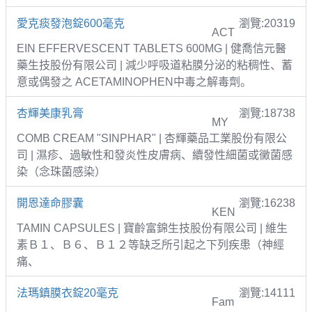
愛克痰發泡錠600毫克
瀏覽:20319
ACT
EIN EFFERVESCENT TABLETS 600MG | 健喬信元醫
藥生技股份有限公司 | 減少呼吸道粘膜分泌的粘稠性、蓄
意或偶發之 ACETAMINOPHEN中毒之解毒劑。
杏輝美康乳膏
瀏覽:18738
MY
COMB CREAM "SINPHAR" | 杏輝藥品工業股份有限公
司 | 濕疹、過敏性和發炎性皮膚病、續發性細菌或黴菌感
染（念珠菌感染）
開恩達命膠囊
瀏覽:16238
KEN
TAMIN CAPSULES | 寶齡富錦生技股份有限公司 | 維生
素Ｂ１、Ｂ６、Ｂ１２等缺乏所引起之下列疾患（神經
痛、
法瑪鎮膜衣錠20毫克
瀏覽:14111
Fam