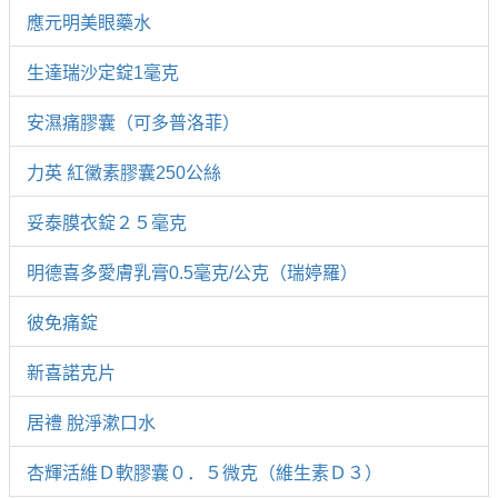
應元明美眼藥水
生達瑞沙定錠1毫克
安濕痛膠囊（可多普洛菲）
力英 紅黴素膠囊250公絲
妥泰膜衣錠２５毫克
明德喜多愛膚乳膏0.5毫克/公克（瑞婷羅）
彼免痛錠
新喜諾克片
居禮 脫淨漱口水
杏輝活維Ｄ軟膠囊０．５微克（維生素Ｄ３）