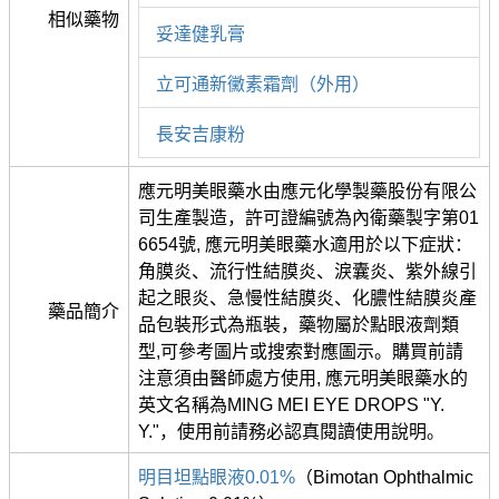
相似藥物
妥達健乳膏
立可通新黴素霜劑（外用）
長安吉康粉
應元明美眼藥水由應元化學製藥股份有限公
司生產製造，許可證編號為內衛藥製字第01
6654號, 應元明美眼藥水適用於以下症狀：
角膜炎、流行性結膜炎、淚囊炎、紫外線引
起之眼炎、急慢性結膜炎、化膿性結膜炎產
藥品簡介
品包裝形式為瓶裝，藥物屬於點眼液劑類
型,可參考圖片或搜索對應圖示。購買前請
注意須由醫師處方使用, 應元明美眼藥水的
英文名稱為MING MEI EYE DROPS "Y.
Y."，使用前請務必認真閱讀使用說明。
明目坦點眼液0.01%
（Bimotan Ophthalmic