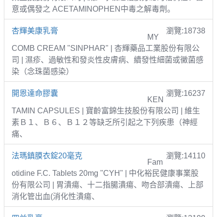
意或偶發之 ACETAMINOPHEN中毒之解毒劑。
杏輝美康乳膏
瀏覽:18738
MY
COMB CREAM "SINPHAR" | 杏輝藥品工業股份有限公
司 | 濕疹、過敏性和發炎性皮膚病、續發性細菌或黴菌感
染（念珠菌感染）
開恩達命膠囊
瀏覽:16237
KEN
TAMIN CAPSULES | 寶齡富錦生技股份有限公司 | 維生
素Ｂ１、Ｂ６、Ｂ１２等缺乏所引起之下列疾患（神經
痛、
法瑪鎮膜衣錠20毫克
瀏覽:14110
Fam
otidine F.C. Tablets 20mg "CYH" | 中化裕民健康事業股
份有限公司 | 胃潰瘍、十二指腸潰瘍、吻合部潰瘍、上部
消化管出血(消化性潰瘍、