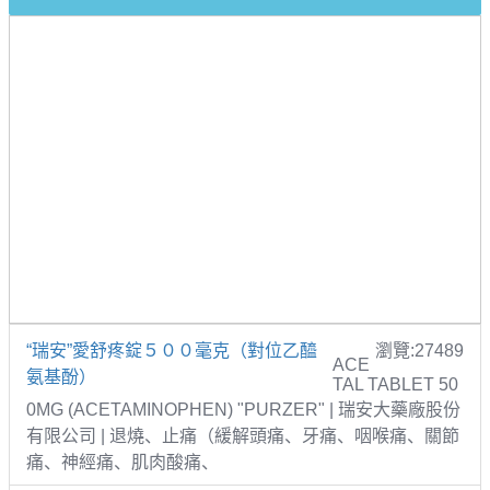
“瑞安”愛舒疼錠５００毫克（對位乙醯
瀏覽:27489
ACE
氨基酚）
TAL TABLET 50
0MG (ACETAMINOPHEN) "PURZER" | 瑞安大藥廠股份
有限公司 | 退燒、止痛（緩解頭痛、牙痛、咽喉痛、關節
痛、神經痛、肌肉酸痛、