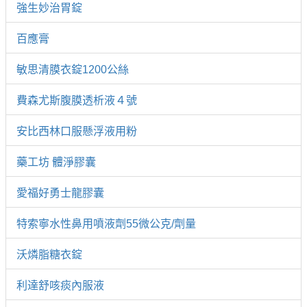
強生妙治胃錠
百應膏
敏思清膜衣錠1200公絲
費森尤斯腹膜透析液４號
安比西林口服懸浮液用粉
藥工坊 體淨膠囊
愛福好勇士龍膠囊
特索寧水性鼻用噴液劑55微公克/劑量
沃燐脂糖衣錠
利達舒咳痰內服液