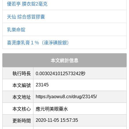
優若亭 膜衣錠2毫克
天仙 綜合感冒膠囊
乳樂命錠
喜燙康乳膏１％（達淨磺胺銀）
本文統計信息
執行時長
0.0030241012573242秒
23145
本文編號
https://yaowu8.cn/drug/23145/
本文地址
本文核心
應元明美眼藥水
2020-11-05 15:57:35
更新時間