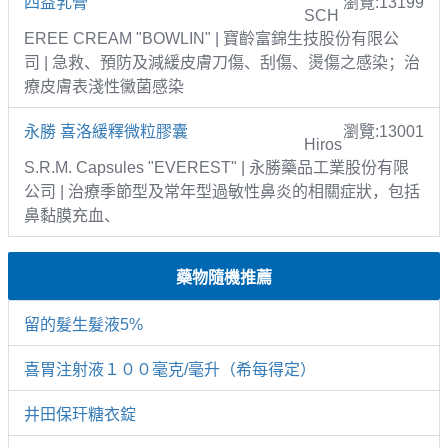
四益乳膏
瀏覽:13199
SCH
EREE CREAM "BOWLIN" | 寶齡富錦生技股份有限公
司 | 急救、預防及減緩皮膚刀傷、刮傷、燙傷之感染；治
療皮膚表淺性黴菌感染
永勝 喜洛緩釋微粒膠囊
瀏覽:13001
Hiros
S.R.M. Capsules "EVEREST" | 永勝藥品工業股份有限
公司 | 治療季節型及常年型過敏性鼻炎的相關症狀，包括
鼻黏膜充血、
藥物隨機推薦
留的髮生髮液5%
喜胃注射液１００毫克/毫升（希每得定）
井田保玕糖衣錠