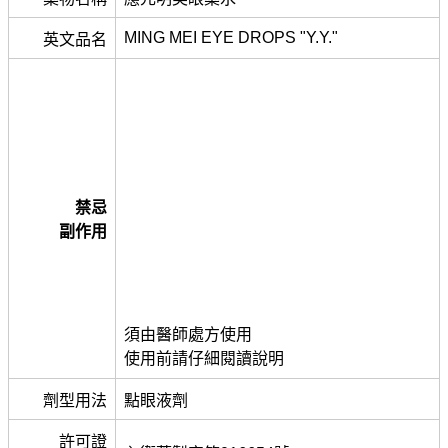
MING MEI EYE DROPS "Y.Y."
英文品名
禁忌
副作用
須由醫師處方使用
使用前請仔細閱讀說明
劑型用法
點眼液劑
許可證