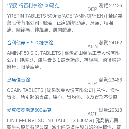
“榮民”得百利寧錠500毫克
瀏覽:27436
DEP
YRETIN TABLETS 500mg(ACETAMINOPHEN) | 榮民製
藥股份有限公司 | 退燒、止痛(緩解頭痛、牙痛、咽喉
痛、關節痛、神經痛、肌肉酸痛、
合利他命Ｆ５０糖衣錠
瀏覽:24162
ALIN
AMIN-F 50 S.C. TABLETS | 臺灣武田藥品工業股份有限
公司 | 神經炎、維生素Ｂ１缺乏諸症、神經痛、術後腸管
麻痺、眼睛疲勞、
息痛佳音錠
瀏覽:23483
STR
OCAIN TABLETS | 衛采製藥股份有限公司 | 急性、慢性
胃炎、所引起的胃痛、噁心、胃灼熱、以及胃部不快感
愛克痰發泡錠600毫克
瀏覽:20318
ACT
EIN EFFERVESCENT TABLETS 600MG | 健喬信元醫
藥生技股份有限公司 | 減少呼吸道粘膜分泌的粘稠性、蓄