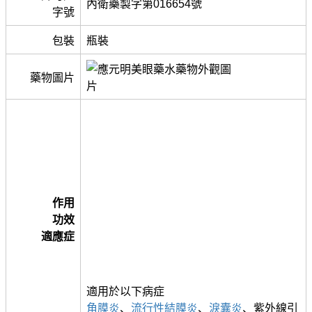
內衛藥製字第016654號
字號
包裝
瓶裝
藥物圖片
作用
功效
適應症
適用於以下病症
角膜炎
、
流行性結膜炎
、
淚囊炎
、紫外線引