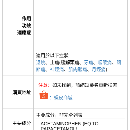
作用
功效
適應症
適用於以下症狀
退燒
、止痛(緩解頭痛、
牙痛
、
咽喉痛
、
關
節痛
、
神經痛
、
肌肉酸痛
、
月經痛
)
注意：
如未找到，請縮短藥名重新搜索
購買地址
：蝦皮商城
主要成分，非完全列表
主要成分
ACETAMINOPHEN (EQ TO
PARACETAMOL)