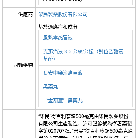
供應商
榮民製藥股份有限公司
基於適應症和成分
風熱寧感冒液
克那痛液３２公絲/公撮（對位乙醯氨
基酚）
同類藥物
長安中樂治痛單液
黑藥丸
〝金葫蘆〞黑藥丸
“榮民”得百利寧錠500毫克由榮民製藥股份
有限公司生產製造，許可證編號為衛署藥製
字第020707號, “榮民”得百利寧錠500毫克適