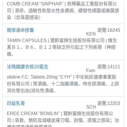
COMB CREAM "SINPHAR" | 杏輝藥品工業股份有限公
司 | 濕疹、過敏性和發炎性皮膚病、續發性細菌或黴菌感
染（念珠菌感染）
開恩達命膠囊
瀏覽:16245
KEN
TAMIN CAPSULES | 寶齡富錦生技股份有限公司 | 維生
素Ｂ１、Ｂ６、Ｂ１２等缺乏所引起之下列疾患（神經
痛、
法瑪鎮膜衣錠20毫克
瀏覽:14121
Fam
otidine F.C. Tablets 20mg "CYH" | 中化裕民健康事業股
份有限公司 | 胃潰瘍、十二指腸潰瘍、吻合部潰瘍、上部
消化管出血(消化性潰瘍、
四益乳膏
瀏覽:13203
SCH
EREE CREAM "BOWLIN" | 寶齡富錦生技股份有限公
司 | 急救、預防及減緩皮膚刀傷、刮傷、燙傷之感染；治