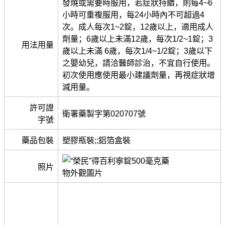
發燒或需要時服用，若症狀持續，則每4~6
小時可重複服用，每24小時內不可超過4
次。成人每次1~2錠，12歲以上，適用成人
劑量；6歲以上未滿12歲，每次1/2~1錠；3
用法用量
歲以上未滿 6歲，每次1/4~1/2錠；3歲以下
之嬰幼兒，請洽醫師診治，不宜自行使用。
初次使用應使用最小建議劑量，再視症狀增
減用量。
許可證
衛署藥製字第020707號
字號
藥品包裝
塑膠瓶裝;;鋁箔盒裝
照片