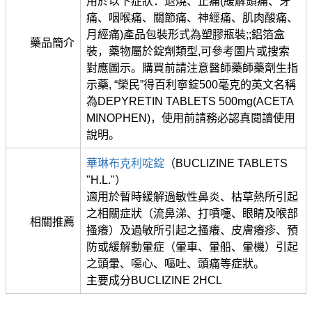
用於以下症狀：退燒、止痛(緩解頭痛、牙
痛、咽喉痛、關節痛、神經痛、肌肉酸痛、
月經痛)產品包裝形式為塑膠瓶裝;;鋁箔盒
藥品簡介
裝，藥物屬於錠劑類型,可參考圖片或搜索
對應圖示。購買前請注意醫師藥師藥劑生指
示藥, “榮民”得百利寧錠500毫克的英文名稱
為DEPYRETIN TABLETS 500mg(ACETA
MINOPHEN)，使用前請務必認真閱讀使用
說明。
華琳布克利啶錠
（BUCLIZINE TABLETS
"H.L."）
適用於暫時緩解過敏性鼻炎、枯草熱所引起
之相關症狀（流鼻涕、打噴嚏、眼睛及喉部
相關推薦
搔癢）及過敏所引起之搔癢、皮膚癢疹、預
防或緩解動暈症（暈車、暈船、暈機）引起
之頭暈、噁心、嘔吐、頭痛等症狀。
主要成分BUCLIZINE 2HCL