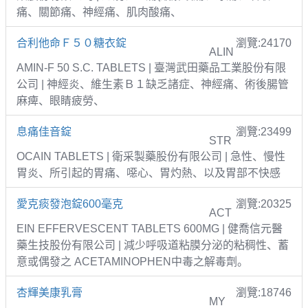
痛、關節痛、神經痛、肌肉酸痛、
合利他命Ｆ５０糖衣錠
瀏覽:24170
ALIN
AMIN-F 50 S.C. TABLETS | 臺灣武田藥品工業股份有限
公司 | 神經炎、維生素Ｂ１缺乏諸症、神經痛、術後腸管
麻痺、眼睛疲勞、
息痛佳音錠
瀏覽:23499
STR
OCAIN TABLETS | 衛采製藥股份有限公司 | 急性、慢性
胃炎、所引起的胃痛、噁心、胃灼熱、以及胃部不快感
愛克痰發泡錠600毫克
瀏覽:20325
ACT
EIN EFFERVESCENT TABLETS 600MG | 健喬信元醫
藥生技股份有限公司 | 減少呼吸道粘膜分泌的粘稠性、蓄
意或偶發之 ACETAMINOPHEN中毒之解毒劑。
杏輝美康乳膏
瀏覽:18746
MY