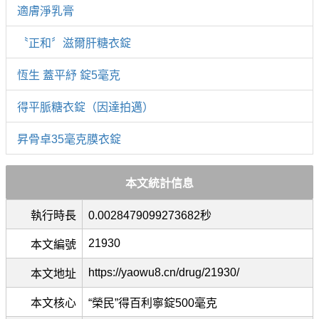
適膚淨乳膏
〝正和〞滋爾肝糖衣錠
恆生 蓋平紓 錠5毫克
得平脈糖衣錠（因達拍邁）
昇骨卓35毫克膜衣錠
本文統計信息
執行時長
0.0028479099273682秒
21930
本文編號
https://yaowu8.cn/drug/21930/
本文地址
本文核心
“榮民”得百利寧錠500毫克