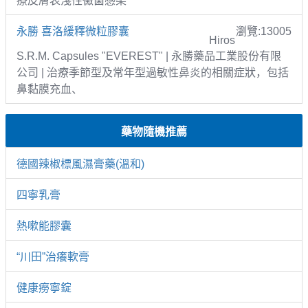
療皮膚表淺性黴菌感染
永勝 喜洛緩釋微粒膠囊
瀏覽:13005
Hiros
S.R.M. Capsules "EVEREST" | 永勝藥品工業股份有限
公司 | 治療季節型及常年型過敏性鼻炎的相關症狀，包括
鼻黏膜充血、
藥物隨機推薦
德國辣椒標風濕膏藥(溫和)
四寧乳膏
熱嗽能膠囊
“川田”治癢軟膏
健康癆寧錠