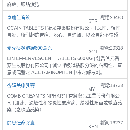
麻痺、眼睛疲勞、
息痛佳音錠
瀏覽:23483
STR
OCAIN TABLETS | 衛采製藥股份有限公司 | 急性、慢性
胃炎、所引起的胃痛、噁心、胃灼熱、以及胃部不快感
愛克痰發泡錠600毫克
瀏覽:20318
ACT
EIN EFFERVESCENT TABLETS 600MG | 健喬信元醫
藥生技股份有限公司 | 減少呼吸道粘膜分泌的粘稠性、蓄
意或偶發之 ACETAMINOPHEN中毒之解毒劑。
杏輝美康乳膏
瀏覽:18738
MY
COMB CREAM "SINPHAR" | 杏輝藥品工業股份有限公
司 | 濕疹、過敏性和發炎性皮膚病、續發性細菌或黴菌感
染（念珠菌感染）
開恩達命膠囊
瀏覽:16237
KEN