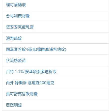
理可灌腸液
台裕利康膠囊
恆安安克痘乳膏
適樂痛錠
國嘉喜普錠4毫克(鹽酸塞浦希他啶)
伏流感疫苗
百特 1.1% 胺基酸腹膜透析液
內外 婦樂淨 陰道錠100毫克
惠可舒感冒軟膠囊
亞烈明錠