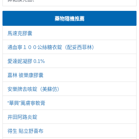
藥物隨機推薦
馬速克膠囊
通血寧１００公絲糖衣錠（配妥西菲林）
愛達妮凝膠 0.1%
嘉林 彼樂康膠囊
安樂牌去咳錠（美蘇仿）
“華興”萬膚寧軟膏
井田阿路炎錠
得生 貼立舒喜布