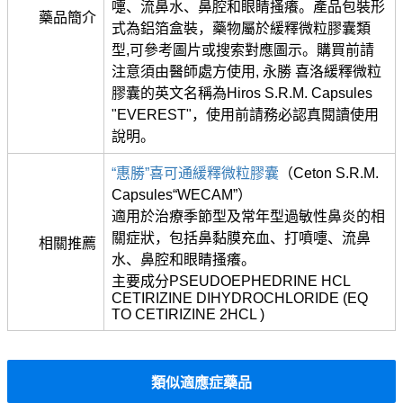
嚏、流鼻水、鼻腔和眼睛搔癢。產品包裝形
藥品簡介
式為鋁箔盒裝，藥物屬於緩釋微粒膠囊類
型,可參考圖片或搜索對應圖示。購買前請
注意須由醫師處方使用, 永勝 喜洛緩釋微粒
膠囊的英文名稱為Hiros S.R.M. Capsules
"EVEREST"，使用前請務必認真閱讀使用
說明。
“惠勝”喜可通緩釋微粒膠囊
（Ceton S.R.M.
Capsules“WECAM”）
適用於治療季節型及常年型過敏性鼻炎的相
關症狀，包括鼻黏膜充血、打噴嚏、流鼻
相關推薦
水、鼻腔和眼睛搔癢。
主要成分PSEUDOEPHEDRINE HCL
CETIRIZINE DIHYDROCHLORIDE (EQ
TO CETIRIZINE 2HCL )
類似適應症藥品