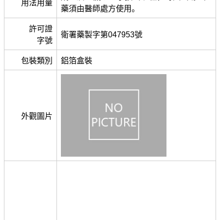
用法用量
藥須由醫師處方使用。
許可證
衛署藥製字第047953號
字號
包裝類別
鋁箔盒裝
外觀圖片