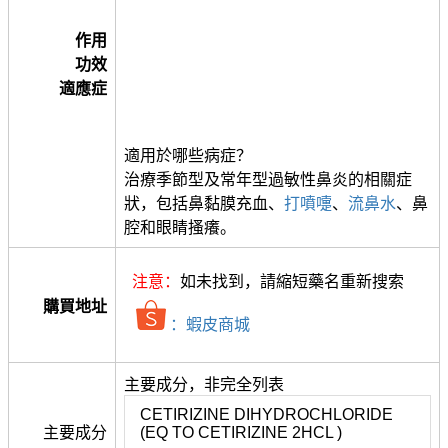
作用
功效
適應症
適用於哪些病症？
治療季節型及常年型過敏性鼻炎的相關症
狀，包括鼻黏膜充血、
打噴嚏
、
流鼻水
、鼻
腔和眼睛搔癢。
注意：
如未找到，請縮短藥名重新搜索
購買地址
：蝦皮商城
主要成分，非完全列表
CETIRIZINE DIHYDROCHLORIDE
主要成分
(EQ TO CETIRIZINE 2HCL )