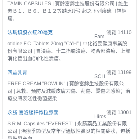
TAMIN CAPSULES | 寶齡富錦生技股份有限公司 | 維生
素Ｂ１、Ｂ６、Ｂ１２等缺乏所引起之下列疾患（神經
痛、
法瑪鎮膜衣錠20毫克
瀏覽:14110
Fam
otidine F.C. Tablets 20mg "CYH" | 中化裕民健康事業股
份有限公司 | 胃潰瘍、十二指腸潰瘍、吻合部潰瘍、上部
消化管出血(消化性潰瘍、
四益乳膏
瀏覽:13199
SCH
EREE CREAM "BOWLIN" | 寶齡富錦生技股份有限公
司 | 急救、預防及減緩皮膚刀傷、刮傷、燙傷之感染；治
療皮膚表淺性黴菌感染
永勝 喜洛緩釋微粒膠囊
瀏覽:13001
Hiros
S.R.M. Capsules "EVEREST" | 永勝藥品工業股份有限
公司 | 治療季節型及常年型過敏性鼻炎的相關症狀，包括
鼻黏膜充血、