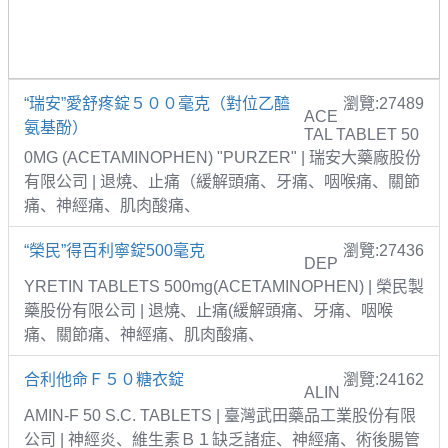
“瑞安”愛舒疼錠５００毫克（對位乙醯
瀏覽:27489
ACE
氨基酚）
TAL TABLET 50
0MG (ACETAMINOPHEN) "PURZER" | 瑞安大藥廠股份
有限公司 | 退燒、止痛（緩解頭痛、牙痛、咽喉痛、關節
痛、神經痛、肌肉酸痛、
“榮民”得百利寧錠500毫克
瀏覽:27436
DEP
YRETIN TABLETS 500mg(ACETAMINOPHEN) | 榮民製
藥股份有限公司 | 退燒、止痛(緩解頭痛、牙痛、咽喉
痛、關節痛、神經痛、肌肉酸痛、
合利他命Ｆ５０糖衣錠
瀏覽:24162
ALIN
AMIN-F 50 S.C. TABLETS | 臺灣武田藥品工業股份有限
公司 | 神經炎、維生素Ｂ１缺乏諸症、神經痛、術後腸管