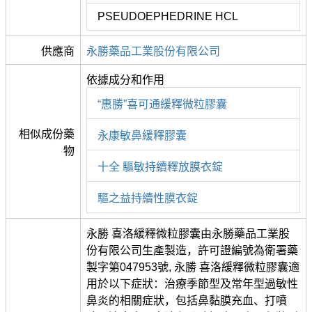
PSEUDOEPHEDRINE HCL
供應商
永勝藥品工業股份有限公司
依據成分和作用
“惠勝”喜可通緩釋微粒膠囊
相似成份藥
永康敏鼻緩釋膠囊
物
十全 驅敏持續釋放膜衣錠
驅之益持續性膜衣錠
永勝 喜洛緩釋微粒膠囊由永勝藥品工業股
份有限公司生產製造，許可證編號為衛署藥
製字第047953號, 永勝 喜洛緩釋微粒膠囊適
用於以下症狀：治療季節型及常年型過敏性
鼻炎的相關症狀，包括鼻黏膜充血、打噴