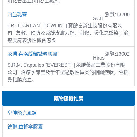
消化管出血(消化性潰瘍、
四益乳膏
瀏覽:13200
SCH
EREE CREAM "BOWLIN" | 寶齡富錦生技股份有限公
司 | 急救、預防及減緩皮膚刀傷、刮傷、燙傷之感染；治
療皮膚表淺性黴菌感染
永勝 喜洛緩釋微粒膠囊
瀏覽:13002
Hiros
S.R.M. Capsules "EVEREST" | 永勝藥品工業股份有限
公司 | 治療季節型及常年型過敏性鼻炎的相關症狀，包括
鼻黏膜充血、
藥物隨機推薦
皇佳能克風錠
德聯 益舒寧膠囊