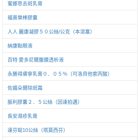
蜜娜思去斑乳膏
福普樂棒膠囊
人人 麗康凝膠５０公絲/公克（本溶塞）
納康點眼液
百特 愛多尼爾腹膜透析液
永勝得膚寧乳膏０．０５％（可洛貝他索丙酸）
佐媚朵爾除斑霜
脈利膠囊２．５公絲（因達拍邁）
長安濕疹乳膏
達芬錠10公絲（塔莫西芬）