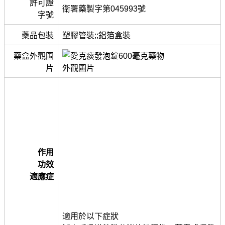
許可證
衛署藥製字第045993號
字號
藥品包裝
塑膠管裝;;鋁箔盒裝
藥盒外觀圖
片
作用
功效
適應症
適用於以下症狀