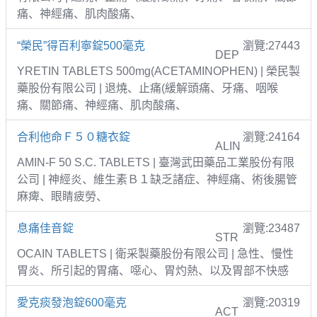
痛、神經痛、肌肉酸痛、
“榮民”得百利寧錠500毫克
瀏覽:27443
DEP
YRETIN TABLETS 500mg(ACETAMINOPHEN) | 榮民製
藥股份有限公司 | 退燒、止痛(緩解頭痛、牙痛、咽喉
痛、關節痛、神經痛、肌肉酸痛、
合利他命Ｆ５０糖衣錠
瀏覽:24164
ALIN
AMIN-F 50 S.C. TABLETS | 臺灣武田藥品工業股份有限
公司 | 神經炎、維生素Ｂ１缺乏諸症、神經痛、術後腸管
麻痺、眼睛疲勞、
息痛佳音錠
瀏覽:23487
STR
OCAIN TABLETS | 衛采製藥股份有限公司 | 急性、慢性
胃炎、所引起的胃痛、噁心、胃灼熱、以及胃部不快感
愛克痰發泡錠600毫克
瀏覽:20319
ACT