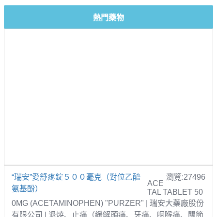
熱門藥物
“瑞安”愛舒疼錠５００毫克（對位乙醯
瀏覽:27496
ACE
氨基酚）
TAL TABLET 50
0MG (ACETAMINOPHEN) "PURZER" | 瑞安大藥廠股份
有限公司 | 退燒、止痛（緩解頭痛、牙痛、咽喉痛、關節