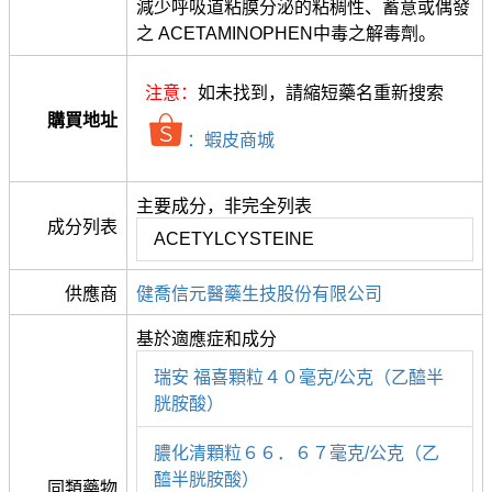
減少呼吸道粘膜分泌的粘稠性、蓄意或偶發
之 ACETAMINOPHEN中毒之解毒劑。
注意：
如未找到，請縮短藥名重新搜索
購買地址
：蝦皮商城
主要成分，非完全列表
成分列表
ACETYLCYSTEINE
供應商
健喬信元醫藥生技股份有限公司
基於適應症和成分
瑞安 福喜顆粒４０毫克/公克（乙醯半
胱胺酸）
膿化清顆粒６６．６７毫克/公克（乙
醯半胱胺酸）
同類藥物