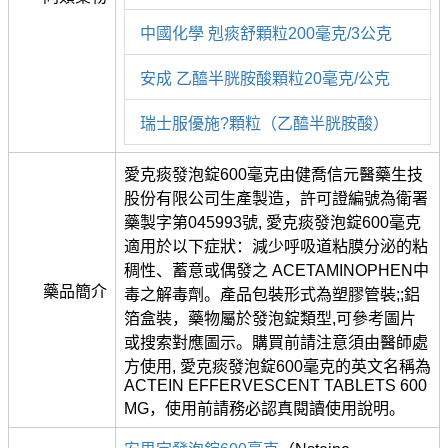
中國化學 剋痰舒顆粒200毫克/3公克
安成 乙醯半胱胺酸顆粒20毫克/公克
瑞士服優施?顆粒（乙醯半胱胺酸）
愛克痰發泡錠600毫克由健喬信元醫藥生技
股份有限公司生產製造，許可證編號為衛署
藥製字第045993號, 愛克痰發泡錠600毫克
適用於以下症狀：減少呼吸道粘膜分泌的粘
稠性、蓄意或偶發之 ACETAMINOPHEN中
藥品簡介
毒之解毒劑。產品包裝形式為塑膠管裝;;鋁
箔盒裝，藥物屬於發泡錠類型,可參考圖片
或搜索對應圖示。購買前請注意須由醫師處
方使用, 愛克痰發泡錠600毫克的英文名稱為
ACTEIN EFFERVESCENT TABLETS 600
MG，使用前請務必認真閱讀使用說明。