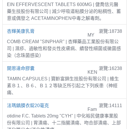
EIN EFFERVESCENT TABLETS 600MG | 健喬信元醫
藥生技股份有限公司 | 減少呼吸道粘膜分泌的粘稠性、蓄
意或偶發之 ACETAMINOPHEN中毒之解毒劑。
杏輝美康乳膏
瀏覽:18738
MY
COMB CREAM "SINPHAR" | 杏輝藥品工業股份有限公
司 | 濕疹、過敏性和發炎性皮膚病、續發性細菌或黴菌感
染（念珠菌感染）
開恩達命膠囊
瀏覽:16238
KEN
TAMIN CAPSULES | 寶齡富錦生技股份有限公司 | 維生
素Ｂ１、Ｂ６、Ｂ１２等缺乏所引起之下列疾患（神經
痛、
法瑪鎮膜衣錠20毫克
瀏覽:14111
Fam
otidine F.C. Tablets 20mg "CYH" | 中化裕民健康事業股
份有限公司 | 胃潰瘍、十二指腸潰瘍、吻合部潰瘍、上部