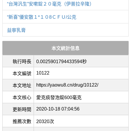
“台灣汎生”安嗽錠２０毫克（伊普拉辛隆）
“新喜”優安散１*１０8ＣＦＵ/公克
益寧乳膏
本文統計信息
執行時長
0.0025901794433594秒
10122
本文編號
https://yaowu8.cn/drug/10122/
本文地址
本文核心
愛克痰發泡錠600毫克
2020-10-18 07:04:56
更新時間
推薦次數
20320次