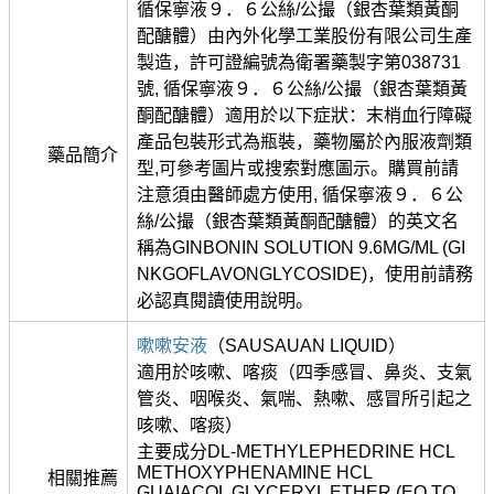
循保寧液９．６公絲/公撮（銀杏葉類黃酮
配醣體）由內外化學工業股份有限公司生產
製造，許可證編號為衛署藥製字第038731
號, 循保寧液９．６公絲/公撮（銀杏葉類黃
酮配醣體）適用於以下症狀：末梢血行障礙
產品包裝形式為瓶裝，藥物屬於內服液劑類
藥品簡介
型,可參考圖片或搜索對應圖示。購買前請
注意須由醫師處方使用, 循保寧液９．６公
絲/公撮（銀杏葉類黃酮配醣體）的英文名
稱為GINBONIN SOLUTION 9.6MG/ML (GI
NKGOFLAVONGLYCOSIDE)，使用前請務
必認真閱讀使用說明。
嗽嗽安液
（SAUSAUAN LIQUID）
適用於咳嗽、喀痰（四季感冒、鼻炎、支氣
管炎、咽喉炎、氣喘、熱嗽、感冒所引起之
咳嗽、喀痰）
主要成分DL-METHYLEPHEDRINE HCL
METHOXYPHENAMINE HCL
相關推薦
GUAIACOL GLYCERYL ETHER (EQ TO