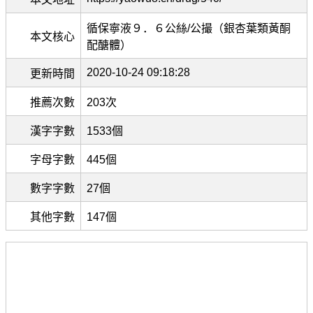
循保寧液９．６公絲/公撮（銀杏葉類黃酮
本文核心
配醣體）
2020-10-24 09:18:28
更新時間
推薦次數
203次
漢字字數
1533個
字母字數
445個
數字字數
27個
其他字數
147個