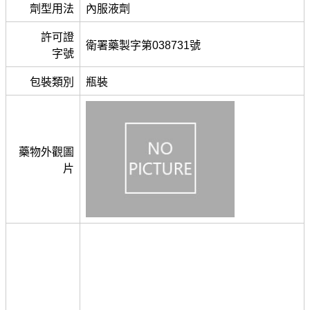
劑型用法
內服液劑
許可證
衛署藥製字第038731號
字號
包裝類別
瓶裝
藥物外觀圖
片