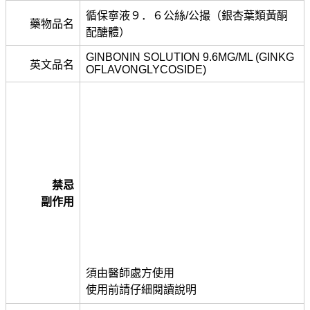
循保寧液９．６公絲/公撮（銀杏葉類黃酮
藥物品名
配醣體）
GINBONIN SOLUTION 9.6MG/ML (GINKG
英文品名
OFLAVONGLYCOSIDE)
禁忌
副作用
須由醫師處方使用
使用前請仔細閱讀說明