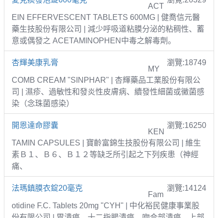
ACT
EIN EFFERVESCENT TABLETS 600MG | 健喬信元醫
藥生技股份有限公司 | 減少呼吸道粘膜分泌的粘稠性、蓄
意或偶發之 ACETAMINOPHEN中毒之解毒劑。
杏輝美康乳膏
瀏覽:18749
MY
COMB CREAM "SINPHAR" | 杏輝藥品工業股份有限公
司 | 濕疹、過敏性和發炎性皮膚病、續發性細菌或黴菌感
染（念珠菌感染）
開恩達命膠囊
瀏覽:16250
KEN
TAMIN CAPSULES | 寶齡富錦生技股份有限公司 | 維生
素Ｂ１、Ｂ６、Ｂ１２等缺乏所引起之下列疾患（神經
痛、
法瑪鎮膜衣錠20毫克
瀏覽:14124
Fam
otidine F.C. Tablets 20mg "CYH" | 中化裕民健康事業股
份有限公司 | 胃潰瘍、十二指腸潰瘍、吻合部潰瘍、上部