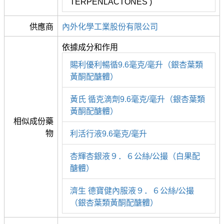
TERPENLACTONES )
供應商
內外化學工業股份有限公司
依據成分和作用
賜利優利暢循9.6毫克/毫升（銀杏葉類
黃酮配醣體）
黃氏 循克滴劑9.6毫克/毫升（銀杏葉類
黃酮配醣體）
相似成份藥
物
利活行液9.6毫克/毫升
杏輝杏銀液９．６公絲/公撮（白果配
醣體）
濟生 德寶健內服液９．６公絲/公撮
（銀杏葉類黃酮配醣體）