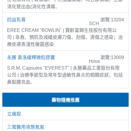
消化管出血(消化性潰瘍、
四益乳膏
瀏覽:13204
SCH
EREE CREAM "BOWLIN" | 寶齡富錦生技股份有限公
司 | 急救、預防及減緩皮膚刀傷、刮傷、燙傷之感染；治
療皮膚表淺性黴菌感染
永勝 喜洛緩釋微粒膠囊
瀏覽:13009
Hiros
S.R.M. Capsules "EVEREST" | 永勝藥品工業股份有限
公司 | 治療季節型及常年型過敏性鼻炎的相關症狀，包括
鼻黏膜充血、
藥物隨機推薦
立痛錠
三鶯醫用液態氧氣