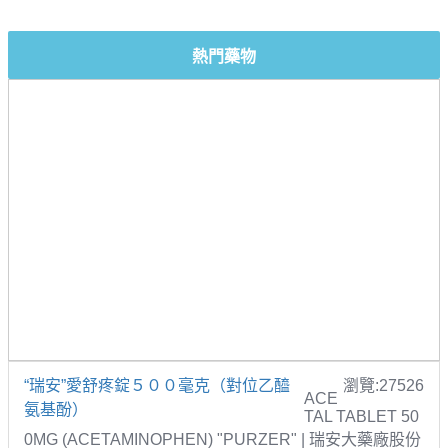
熱門藥物
“瑞安”愛舒疼錠５００毫克（對位乙醯
瀏覽:27526
ACE
氨基酚）
TAL TABLET 50
0MG (ACETAMINOPHEN) "PURZER" | 瑞安大藥廠股份