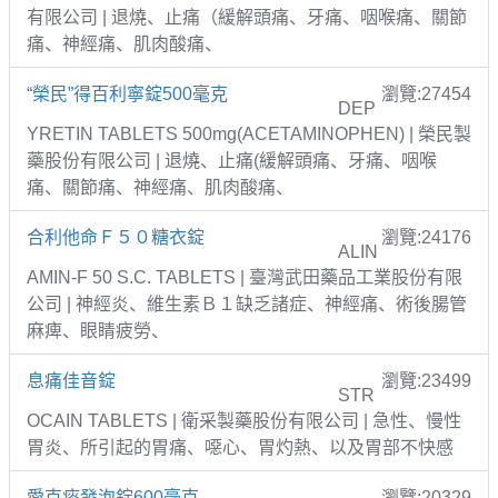
有限公司 | 退燒、止痛（緩解頭痛、牙痛、咽喉痛、關節
痛、神經痛、肌肉酸痛、
“榮民”得百利寧錠500毫克
瀏覽:27454
DEP
YRETIN TABLETS 500mg(ACETAMINOPHEN) | 榮民製
藥股份有限公司 | 退燒、止痛(緩解頭痛、牙痛、咽喉
痛、關節痛、神經痛、肌肉酸痛、
合利他命Ｆ５０糖衣錠
瀏覽:24176
ALIN
AMIN-F 50 S.C. TABLETS | 臺灣武田藥品工業股份有限
公司 | 神經炎、維生素Ｂ１缺乏諸症、神經痛、術後腸管
麻痺、眼睛疲勞、
息痛佳音錠
瀏覽:23499
STR
OCAIN TABLETS | 衛采製藥股份有限公司 | 急性、慢性
胃炎、所引起的胃痛、噁心、胃灼熱、以及胃部不快感
愛克痰發泡錠600毫克
瀏覽:20329