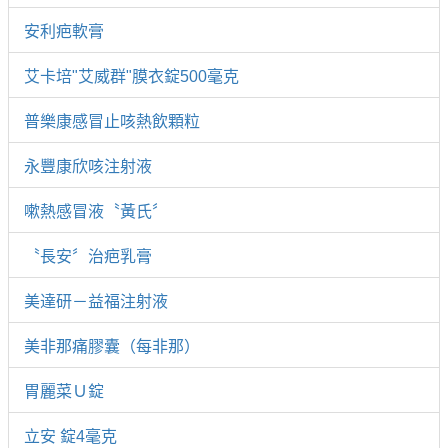
安利疤軟膏
艾卡培"艾威群"膜衣錠500毫克
普樂康感冒止咳熱飲顆粒
永豐康欣咳注射液
嗽熱感冒液〝黃氏〞
〝長安〞治疤乳膏
美達研－益福注射液
美非那痛膠囊（每非那）
胃麗菜Ｕ錠
立安 錠4毫克