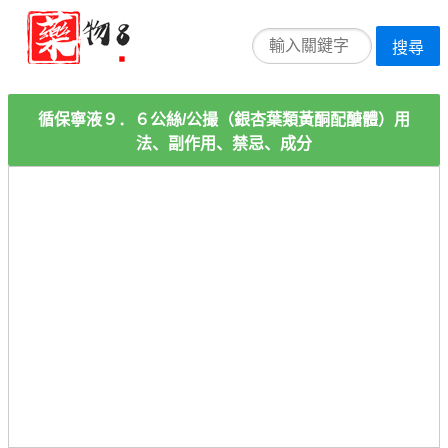
搜尋
循保寧液９．６公絲/公撮（銀杏葉類黃酮配醣體）用
法、副作用、禁忌、成分