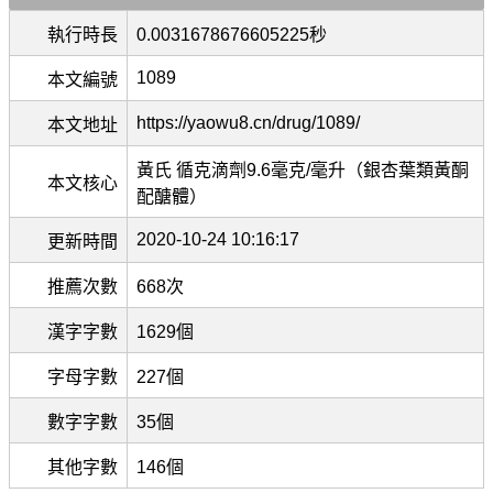
執行時長
0.0031678676605225秒
1089
本文編號
https://yaowu8.cn/drug/1089/
本文地址
黃氏 循克滴劑9.6毫克/毫升（銀杏葉類黃酮
本文核心
配醣體）
2020-10-24 10:16:17
更新時間
推薦次數
668次
漢字字數
1629個
字母字數
227個
數字字數
35個
其他字數
146個