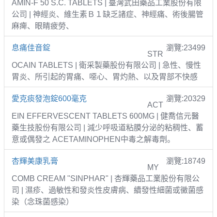
AMIN-F 50 S.C. TABLETS | 臺灣武田藥品工業股份有限
公司 | 神經炎、維生素Ｂ１缺乏諸症、神經痛、術後腸管
麻痺、眼睛疲勞、
息痛佳音錠
瀏覽:23499
STR
OCAIN TABLETS | 衛采製藥股份有限公司 | 急性、慢性
胃炎、所引起的胃痛、噁心、胃灼熱、以及胃部不快感
愛克痰發泡錠600毫克
瀏覽:20329
ACT
EIN EFFERVESCENT TABLETS 600MG | 健喬信元醫
藥生技股份有限公司 | 減少呼吸道粘膜分泌的粘稠性、蓄
意或偶發之 ACETAMINOPHEN中毒之解毒劑。
杏輝美康乳膏
瀏覽:18749
MY
COMB CREAM "SINPHAR" | 杏輝藥品工業股份有限公
司 | 濕疹、過敏性和發炎性皮膚病、續發性細菌或黴菌感
染（念珠菌感染）