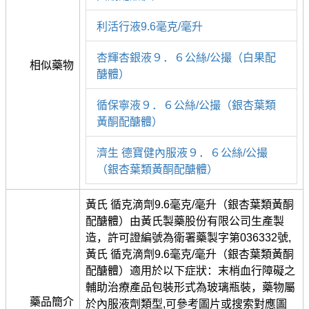
利活行液9.6毫克/毫升
杏輝杏銀液９．６公絲/公撮（白果配
相似藥物
醣體）
循保寧液９．６公絲/公撮（銀杏葉類
黃酮配醣體）
濟生 德寶健內服液９．６公絲/公撮
（銀杏葉類黃酮配醣體）
黃氏 循克滴劑9.6毫克/毫升（銀杏葉類黃酮
配醣體）由黃氏製藥股份有限公司生產製
造，許可證編號為衛署藥製字第036332號,
黃氏 循克滴劑9.6毫克/毫升（銀杏葉類黃酮
配醣體）適用於以下症狀：末梢血行障礙之
輔助治療產品包裝形式為玻璃瓶裝，藥物屬
藥品簡介
於內服液劑類型,可參考圖片或搜索對應圖