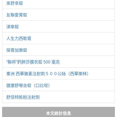
來舒幸錠
友聯愛胃錠
涕寧錠
人生力西軟膏
保胃加樂錠
“聯邦”鈣肺莎膜衣錠 500 毫克
東洲 西華黴素注射劑５００公絲（西華樂林）
健康舒喉含錠（口比啶）
舒倍特乾粉注射劑
本文統計信息