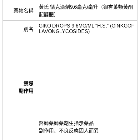
黃氏 循克滴劑9.6毫克/毫升（銀杏葉類黃酮
藥物名稱
配醣體）
GIKO DROPS 9.6MG/ML "H.S." (GINKGOF
別名
LAVONGLYCOSIDES)
禁忌
副作用
醫師藥師藥劑生指示藥品
副作用、不良反應因人而異