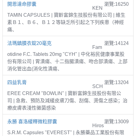
開恩達命膠囊
瀏覽:16250
KEN
TAMIN CAPSULES | 寶齡富錦生技股份有限公司 | 維生
素Ｂ１、Ｂ６、Ｂ１２等缺乏所引起之下列疾患（神經
痛、
法瑪鎮膜衣錠20毫克
瀏覽:14124
Fam
otidine F.C. Tablets 20mg "CYH" | 中化裕民健康事業股
份有限公司 | 胃潰瘍、十二指腸潰瘍、吻合部潰瘍、上部
消化管出血(消化性潰瘍、
四益乳膏
瀏覽:13204
SCH
EREE CREAM "BOWLIN" | 寶齡富錦生技股份有限公
司 | 急救、預防及減緩皮膚刀傷、刮傷、燙傷之感染；治
療皮膚表淺性黴菌感染
永勝 喜洛緩釋微粒膠囊
瀏覽:13009
Hiros
S.R.M. Capsules "EVEREST" | 永勝藥品工業股份有限