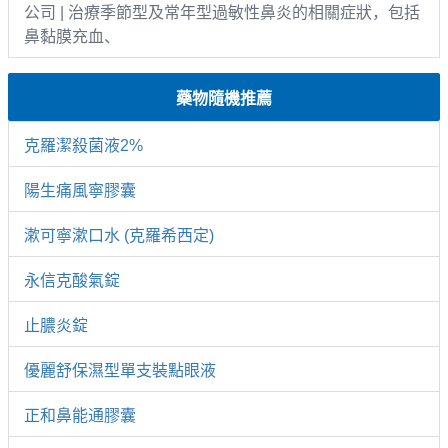
公司 | 治療季節型及常年型過敏性鼻炎的相關症狀，包括
鼻黏膜充血、
藥物隨機推薦
克羅潔殺菌液2%
陽生痛風寧膠囊
漱可寧漱口水 (克羅希西定)
永信克酸氣錠
止膿炎錠
優麗舒保濕型單支裝點眼液
正和鼻能通膠囊