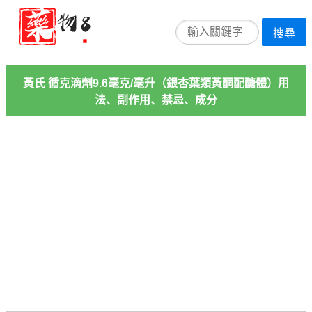
搜尋
黃氏 循克滴劑9.6毫克/毫升（銀杏葉類黃酮配醣體）用
法、副作用、禁忌、成分