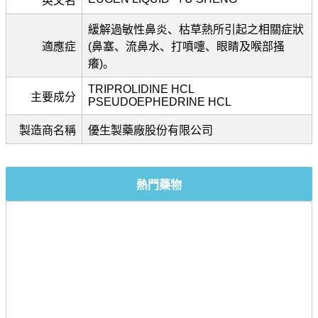
英文名
緩解過敏性鼻炎、枯草熱所引起之相關症狀
適應症
(鼻塞、流鼻水、打噴嚏、眼睛及喉部搔
癢)。
TRIPROLIDINE HCL
主要成分
PSEUDOEPHEDRINE HCL
製造商名稱
優生製藥廠股份有限公司
熱門藥物