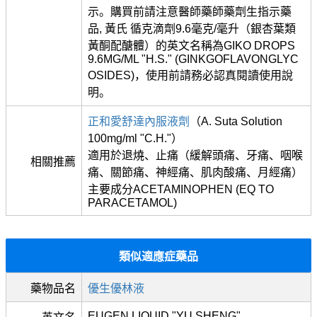
示。購買前請注意醫師藥師藥劑生指示藥
品, 黃氏 循克滴劑9.6毫克/毫升（銀杏葉類
黃酮配醣體）的英文名稱為GIKO DROPS
9.6MG/ML "H.S." (GINKGOFLAVONGLYC
OSIDES)，使用前請務必認真閱讀使用說
明。
正和愛舒達內服液劑
（A. Suta Solution
100mg/ml "C.H."）
適用於退燒、止痛（緩解頭痛、牙痛、咽喉
相關推薦
痛、關節痛、神經痛、肌肉酸痛、月經痛）
主要成分ACETAMINOPHEN (EQ TO
PARACETAMOL)
類似適應症藥品
藥物品名
優生優林液
EUGEN LIQUID "YU SHENG"