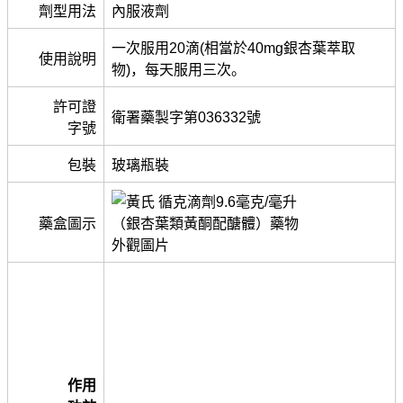
劑型用法
內服液劑
一次服用20滴(相當於40mg銀杏葉萃取
使用說明
物)，每天服用三次。
許可證
衛署藥製字第036332號
字號
包裝
玻璃瓶裝
藥盒圖示
作用