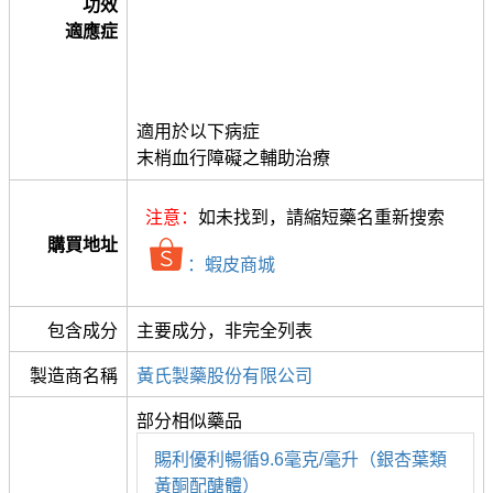
功效
適應症
適用於以下病症
末梢血行障礙之輔助治療
注意：
如未找到，請縮短藥名重新搜索
購買地址
：蝦皮商城
包含成分
主要成分，非完全列表
製造商名稱
黃氏製藥股份有限公司
部分相似藥品
賜利優利暢循9.6毫克/毫升（銀杏葉類
黃酮配醣體）