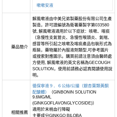
嗽嗽安液
解風嗽液由中美兄弟製藥股份有限公司生產
製造，許可證編號為衛署藥製字第033580
號, 解風嗽液適用於以下症狀：咳嗽、喀痰
（急慢性支氣管炎、急慢性喉頭炎、氣喘、
感冒等所引起之咳嗽及喀痰產品包裝形式為
藥品簡介
瓶裝，藥物屬於內服液劑類型,可參考圖片
或搜索對應圖示。購買前請注意須由醫師處
方使用, 解風嗽液的英文名稱為GECOUGH
SOLUTION，使用前請務必認真閱讀使用說
明。
循保寧液９．６公絲/公撮（銀杏葉類黃酮
配醣體）
（GINBONIN SOLUTION
9.6MG/ML
(GINKGOFLAVONGLYCOSIDE)）
適用於末梢血行障礙
相關推薦
主要成分GINKGO BILOBA