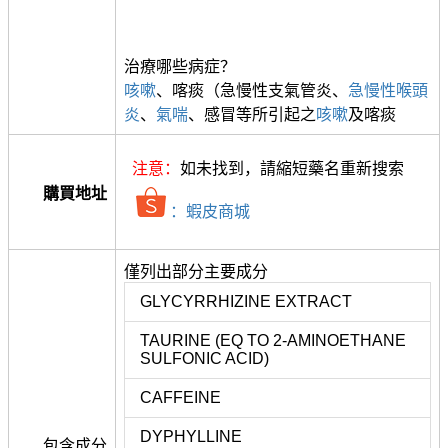
治療哪些病症？
咳嗽
、喀痰（急慢性支氣管炎、
急慢性喉頭
炎
、
氣喘
、感冒等所引起之
咳嗽
及喀痰
注意：
如未找到，請縮短藥名重新搜索
購買地址
：蝦皮商城
僅列出部分主要成分
GLYCYRRHIZINE EXTRACT
TAURINE (EQ TO 2-AMINOETHANE
SULFONIC ACID)
CAFFEINE
DYPHYLLINE
包含成分