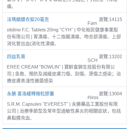
痛、
法瑪鎮膜衣錠20毫克
瀏覽:14115
Fam
otidine F.C. Tablets 20mg "CYH" | 中化裕民健康事業股
份有限公司 | 胃潰瘍、十二指腸潰瘍、吻合部潰瘍、上部
消化管出血(消化性潰瘍、
四益乳膏
瀏覽:13202
SCH
EREE CREAM "BOWLIN" | 寶齡富錦生技股份有限公
司 | 急救、預防及減緩皮膚刀傷、刮傷、燙傷之感染；治
療皮膚表淺性黴菌感染
永勝 喜洛緩釋微粒膠囊
瀏覽:13004
Hiros
S.R.M. Capsules "EVEREST" | 永勝藥品工業股份有限
公司 | 治療季節型及常年型過敏性鼻炎的相關症狀，包括
鼻黏膜充血、