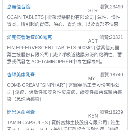
息痛佳音錠
瀏覽:23490
STR
OCAIN TABLETS | 衛采製藥股份有限公司 | 急性、慢性
胃炎、所引起的胃痛、噁心、胃灼熱、以及胃部不快感
愛克痰發泡錠600毫克
瀏覽:20321
ACT
EIN EFFERVESCENT TABLETS 600MG | 健喬信元醫
藥生技股份有限公司 | 減少呼吸道粘膜分泌的粘稠性、蓄
意或偶發之 ACETAMINOPHEN中毒之解毒劑。
杏輝美康乳膏
瀏覽:18740
MY
COMB CREAM "SINPHAR" | 杏輝藥品工業股份有限公
司 | 濕疹、過敏性和發炎性皮膚病、續發性細菌或黴菌感
染（念珠菌感染）
開恩達命膠囊
瀏覽:16239
KEN
TAMIN CAPSULES | 寶齡富錦生技股份有限公司 | 維生
素Ｂ１、Ｂ６、Ｂ１２等缺乏所引起之下列疾患（神經