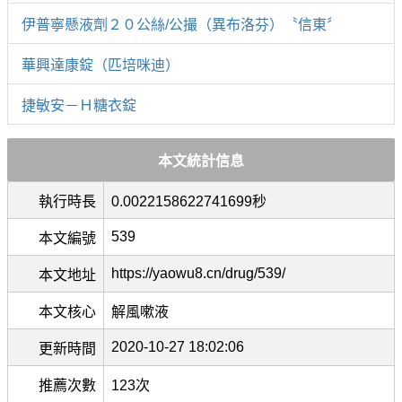
伊普寧懸液劑２０公絲/公撮（異布洛芬）〝信東〞
華興達康錠（匹培咪迪）
捷敏安－Ｈ糖衣錠
本文統計信息
執行時長
0.0022158622741699秒
539
本文編號
https://yaowu8.cn/drug/539/
本文地址
本文核心
解風嗽液
2020-10-27 18:02:06
更新時間
推薦次數
123次