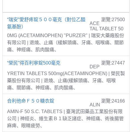
“瑞安”愛舒疼錠５００毫克（對位乙醯
瀏覽:27500
ACE
氨基酚）
TAL TABLET 50
0MG (ACETAMINOPHEN) "PURZER" | 瑞安大藥廠股份
有限公司 | 退燒、止痛（緩解頭痛、牙痛、咽喉痛、關節
痛、神經痛、肌肉酸痛、
“榮民”得百利寧錠500毫克
瀏覽:27447
DEP
YRETIN TABLETS 500mg(ACETAMINOPHEN) | 榮民製
藥股份有限公司 | 退燒、止痛(緩解頭痛、牙痛、咽喉
痛、關節痛、神經痛、肌肉酸痛、
合利他命Ｆ５０糖衣錠
瀏覽:24166
ALIN
AMIN-F 50 S.C. TABLETS | 臺灣武田藥品工業股份有限
公司 | 神經炎、維生素Ｂ１缺乏諸症、神經痛、術後腸管
麻痺、眼睛疲勞、