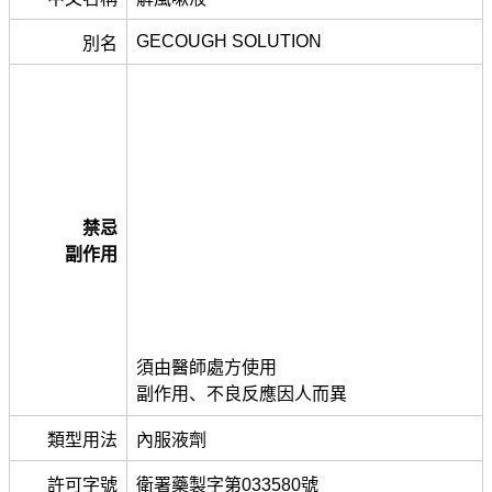
GECOUGH SOLUTION
別名
禁忌
副作用
須由醫師處方使用
副作用、不良反應因人而異
類型用法
內服液劑
許可字號
衛署藥製字第033580號