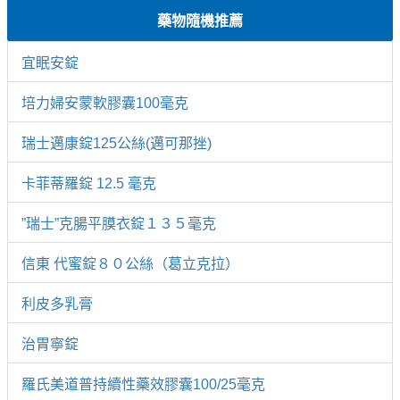
藥物隨機推薦
宜眠安錠
培力婦安蒙軟膠囊100毫克
瑞士邁康錠125公絲(邁可那挫)
卡菲蒂羅錠 12.5 毫克
”瑞士”克腸平膜衣錠１３５毫克
信東 代蜜錠８０公絲（葛立克拉）
利皮多乳膏
治胃寧錠
羅氏美道普持續性藥效膠囊100/25毫克