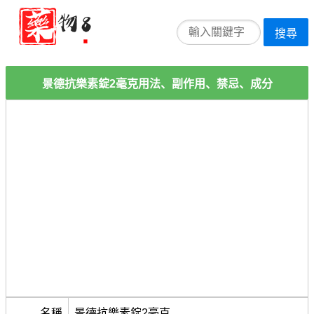
搜尋
景德抗樂素錠2毫克用法、副作用、禁忌、成分
名稱
景德抗樂素錠2毫克