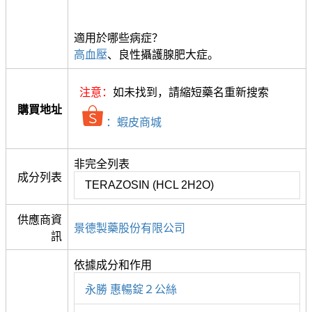
適用於哪些病症？
高血壓
、良性攝護腺肥大症。
注意：
如未找到，請縮短藥名重新搜索
購買地址
：蝦皮商城
非完全列表
成分列表
TERAZOSIN (HCL 2H2O)
供應商資
景德製藥股份有限公司
訊
依據成分和作用
永勝 惠暢錠２公絲