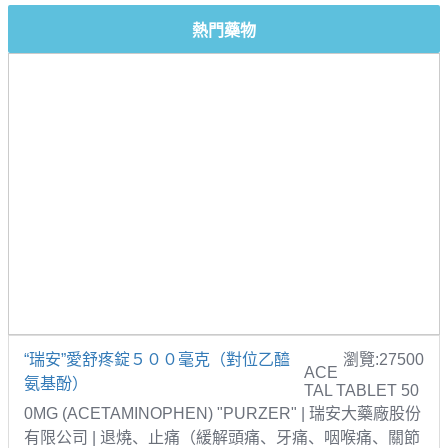
熱門藥物
“瑞安”愛舒疼錠５００毫克（對位乙醯
瀏覽:27500
ACE
氨基酚）
TAL TABLET 50
0MG (ACETAMINOPHEN) "PURZER" | 瑞安大藥廠股份
有限公司 | 退燒、止痛（緩解頭痛、牙痛、咽喉痛、關節