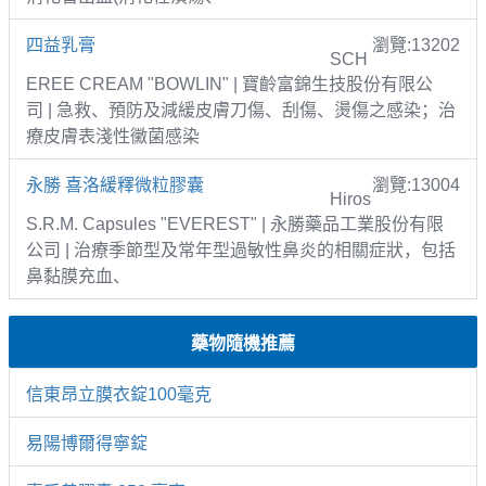
四益乳膏
瀏覽:13202
SCH
EREE CREAM "BOWLIN" | 寶齡富錦生技股份有限公
司 | 急救、預防及減緩皮膚刀傷、刮傷、燙傷之感染；治
療皮膚表淺性黴菌感染
永勝 喜洛緩釋微粒膠囊
瀏覽:13004
Hiros
S.R.M. Capsules "EVEREST" | 永勝藥品工業股份有限
公司 | 治療季節型及常年型過敏性鼻炎的相關症狀，包括
鼻黏膜充血、
藥物隨機推薦
信東昂立膜衣錠100毫克
易陽博爾得寧錠