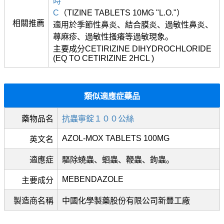
時”
C
（TIZINE TABLETS 10MG "L.O."）
相關推薦
適用於季節性鼻炎、結合膜炎、過敏性鼻炎、
蕁麻疹、過敏性搔癢等過敏現象。
主要成分CETIRIZINE DIHYDROCHLORIDE
(EQ TO CETIRIZINE 2HCL )
類似適應症藥品
藥物品名
抗蟲寧錠１００公絲
AZOL-MOX TABLETS 100MG
英文名
適應症
驅除蟯蟲、蛔蟲、鞭蟲、鉤蟲。
MEBENDAZOLE
主要成分
製造商名稱
中國化學製藥股份有限公司新豐工廠