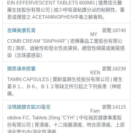
EIN EFFERVESCENT TABLETS 600MG | 健喬信元醫
藥生技股份有限公司 | 減少呼吸道粘膜分泌的粘稠性、蓄
意或偶發之 ACETAMINOPHEN中毒之解毒劑。
杏輝美康乳膏
瀏覽:18740
MY
COMB CREAM "SINPHAR" | 杏輝藥品工業股份有限公
司 | 濕疹、過敏性和發炎性皮膚病、續發性細菌或黴菌感
染（念珠菌感染）
開恩達命膠囊
瀏覽:16239
KEN
TAMIN CAPSULES | 寶齡富錦生技股份有限公司 | 維生
素Ｂ１、Ｂ６、Ｂ１２等缺乏所引起之下列疾患（神經
痛、
法瑪鎮膜衣錠20毫克
瀏覽:14115
Fam
otidine F.C. Tablets 20mg "CYH" | 中化裕民健康事業股
份有限公司 | 胃潰瘍、十二指腸潰瘍、吻合部潰瘍、上部
消化管出血(消化性潰瘍、