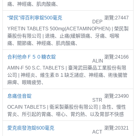
痛、神經痛、肌肉酸痛、
“榮民”得百利寧錠500毫克
瀏覽:27447
DEP
YRETIN TABLETS 500mg(ACETAMINOPHEN) | 榮民製
藥股份有限公司 | 退燒、止痛(緩解頭痛、牙痛、咽喉
痛、關節痛、神經痛、肌肉酸痛、
合利他命Ｆ５０糖衣錠
瀏覽:24166
ALIN
AMIN-F 50 S.C. TABLETS | 臺灣武田藥品工業股份有限
公司 | 神經炎、維生素Ｂ１缺乏諸症、神經痛、術後腸管
麻痺、眼睛疲勞、
息痛佳音錠
瀏覽:23490
STR
OCAIN TABLETS | 衛采製藥股份有限公司 | 急性、慢性
胃炎、所引起的胃痛、噁心、胃灼熱、以及胃部不快感
愛克痰發泡錠600毫克
瀏覽:20321
ACT