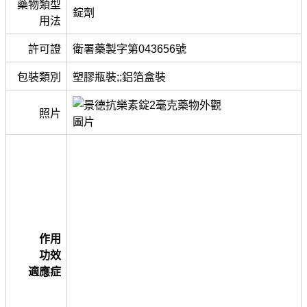
藥物類型
錠劑
用法
許可證
衛署藥製字第043656號
包裝類別
塑膠瓶裝;;鋁箔盒裝
照片
作用
功效
適應症