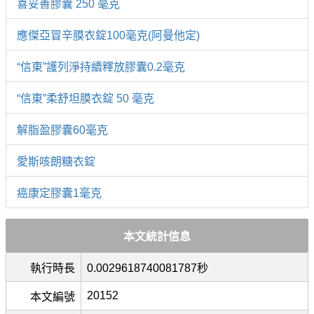
喜妥善膠囊 250 毫克
應傑亞冒辛膜衣錠100毫克(阿曼他定)
“信東”護列淨持續釋放膠囊0.2毫克
“信東”柔舒坦膜衣錠 50 毫克
解脂盈膠囊60毫克
愛斯咳朗糖衣錠
癌康定膠囊1毫克
本文統計信息
執行時長
0.0029618740081787秒
20152
本文編號