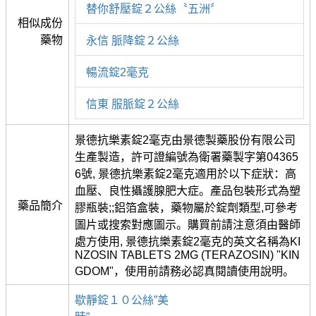
替你舒壓錠２公絲〝五洲〞
相似成份
藥物
永信 脈降錠２公絲
暢流錠2毫克
信東 服脈錠２公絲
景德抗樂素錠2毫克由景德製藥股份有限公司
生產製造，許可證編號為衛署藥製字第04365
6號, 景德抗樂素錠2毫克適用於以下症狀：高
血壓、良性攝護腺肥大症。產品包裝形式為塑
藥品簡介
膠瓶裝;;鋁箔盒裝，藥物屬於錠劑類型,可參考
圖片或搜索對應圖示。購買前請注意須由醫師
處方使用, 景德抗樂素錠2毫克的英文名稱為KI
NZOSIN TABLETS 2MG (TERAZOSIN) "KIN
GDOM"，使用前請務必認真閱讀使用說明。
歇靜錠１０公絲”美