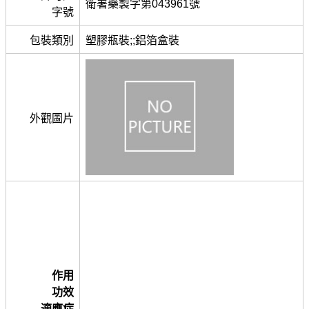
衛署藥製字第043961號
字號
包裝類別
塑膠瓶裝;;鋁箔盒裝
外觀圖片
作用
功效
適應症