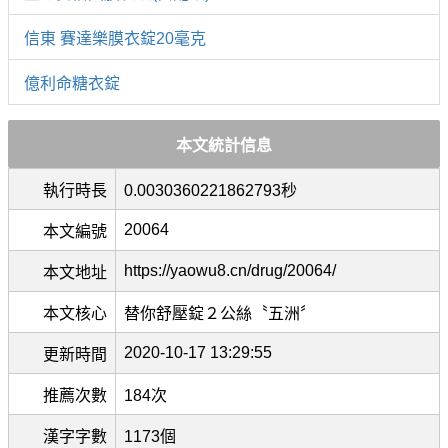
信東 賽達樂膜衣錠20毫克
億利命糖衣錠
本文統計信息
執行時長
0.0030360221862793秒
20064
本文編號
https://yaowu8.cn/drug/20064/
本文地址
本文核心
替你舒壓錠２公絲〝五洲〞
2020-10-17 13:29:55
更新時間
推薦次數
184次
漢字字數
1173個