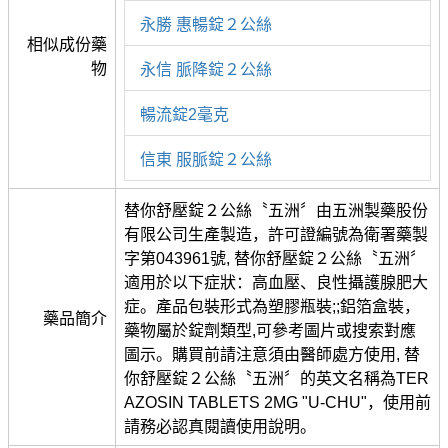
永勝 惠暢錠２公絲
相似成份藥
物
永信 脈降錠２公絲
暢流錠2毫克
信東 服脈錠２公絲
替你舒壓錠２公絲〝五洲〞由五洲製藥股份
有限公司生產製造，許可證編號為衛署藥製
字第043961號, 替你舒壓錠２公絲〝五洲〞
適用於以下症狀：高血壓、良性攝護腺肥大
症。產品包裝形式為塑膠瓶裝;;鋁箔盒裝，
藥品簡介
藥物屬於錠劑類型,可參考圖片或搜索對應
圖示。購買前請注意須由醫師處方使用, 替
你舒壓錠２公絲〝五洲〞的英文名稱為TER
AZOSIN TABLETS 2MG "U-CHU"，使用前
請務必認真閱讀使用說明。