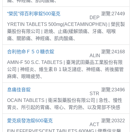
痛、神經痛、肌肉酸痛、
“榮民”得百利寧錠500毫克
瀏覽:27449
DEP
YRETIN TABLETS 500mg(ACETAMINOPHEN) | 榮民製
藥股份有限公司 | 退燒、止痛(緩解頭痛、牙痛、咽喉
痛、關節痛、神經痛、肌肉酸痛、
合利他命Ｆ５０糖衣錠
瀏覽:24168
ALIN
AMIN-F 50 S.C. TABLETS | 臺灣武田藥品工業股份有限
公司 | 神經炎、維生素Ｂ１缺乏諸症、神經痛、術後腸管
麻痺、眼睛疲勞、
息痛佳音錠
瀏覽:23496
STR
OCAIN TABLETS | 衛采製藥股份有限公司 | 急性、慢性
胃炎、所引起的胃痛、噁心、胃灼熱、以及胃部不快感
愛克痰發泡錠600毫克
瀏覽:20322
ACT
EIN EFFERVESCENT TABLETS 600MG | 健喬信元醫