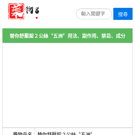
搜尋
替你舒壓錠２公絲〝五洲〞用法、副作用、禁忌、成分
藥物品名
替你舒壓錠２公絲〝五洲〞