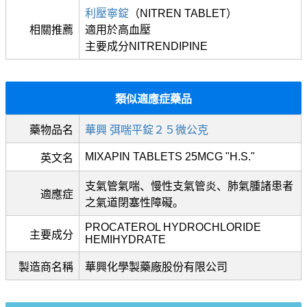
利壓寧錠
（NITREN TABLET）
相關推薦
適用於高血壓
主要成分NITRENDIPINE
類似適應症藥品
藥物品名
華興 弭喘平錠２５微公克
MIXAPIN TABLETS 25MCG "H.S."
英文名
支氣管氣喘、慢性支氣管炎、肺氣腫諸患者
適應症
之氣道閉塞性障礙。
PROCATEROL HYDROCHLORIDE
主要成分
HEMIHYDRATE
製造商名稱
華興化學製藥廠股份有限公司