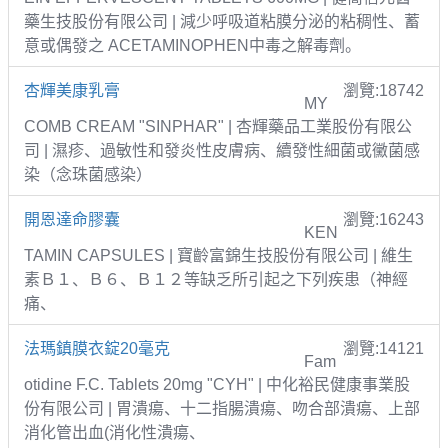
藥生技股份有限公司 | 減少呼吸道粘膜分泌的粘稠性、蓄
意或偶發之 ACETAMINOPHEN中毒之解毒劑。
杏輝美康乳膏
瀏覽:18742
MY
COMB CREAM "SINPHAR" | 杏輝藥品工業股份有限公
司 | 濕疹、過敏性和發炎性皮膚病、續發性細菌或黴菌感
染（念珠菌感染）
開恩達命膠囊
瀏覽:16243
KEN
TAMIN CAPSULES | 寶齡富錦生技股份有限公司 | 維生
素Ｂ１、Ｂ６、Ｂ１２等缺乏所引起之下列疾患（神經
痛、
法瑪鎮膜衣錠20毫克
瀏覽:14121
Fam
otidine F.C. Tablets 20mg "CYH" | 中化裕民健康事業股
份有限公司 | 胃潰瘍、十二指腸潰瘍、吻合部潰瘍、上部
消化管出血(消化性潰瘍、