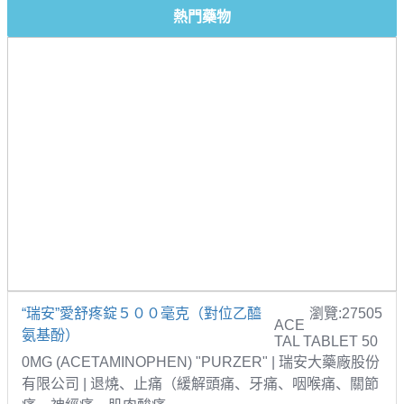
熱門藥物
“瑞安”愛舒疼錠５００毫克（對位乙醯
瀏覽:27505
ACE
氨基酚）
TAL TABLET 50
0MG (ACETAMINOPHEN) "PURZER" | 瑞安大藥廠股份
有限公司 | 退燒、止痛（緩解頭痛、牙痛、咽喉痛、關節