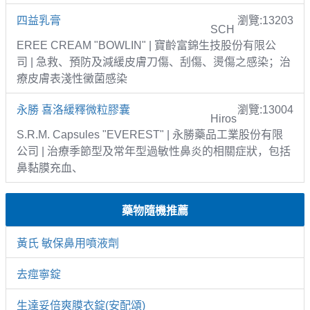
四益乳膏
瀏覽:13203
SCH
EREE CREAM "BOWLIN" | 寶齡富錦生技股份有限公
司 | 急救、預防及減緩皮膚刀傷、刮傷、燙傷之感染；治
療皮膚表淺性黴菌感染
永勝 喜洛緩釋微粒膠囊
瀏覽:13004
Hiros
S.R.M. Capsules "EVEREST" | 永勝藥品工業股份有限
公司 | 治療季節型及常年型過敏性鼻炎的相關症狀，包括
鼻黏膜充血、
藥物隨機推薦
黃氏 敏保鼻用噴液劑
去痙寧錠
生達妥倍爽膜衣錠(安配頌)