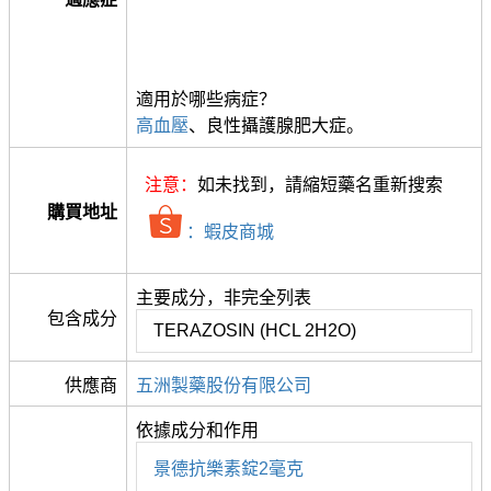
適用於哪些病症？
高血壓
、良性攝護腺肥大症。
注意：
如未找到，請縮短藥名重新搜索
購買地址
：蝦皮商城
主要成分，非完全列表
包含成分
TERAZOSIN (HCL 2H2O)
供應商
五洲製藥股份有限公司
依據成分和作用
景德抗樂素錠2毫克