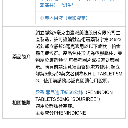
苯塞井）〝汎生〞
亞典內用液（耑和費定）
顫立靜錠5毫克由臺灣美強股份有限公司生
產製造，許可證編號為衛署藥製字第04623
6號, 顫立靜錠5毫克適用於以下症狀：帕金
森氏症候群。產品包裝形式為塑膠瓶裝，藥
藥品簡介
物屬於錠劑類型,可參考圖片或搜索對應圖
示。購買前請注意須由醫師處方使用, 顫立
靜錠5毫克的英文名稱為B.H.L. TABLET 5M
G，使用前請務必認真閱讀使用說明。
盈盈 菲尼迪旺錠50公絲
（FENINDION
TABLETS 50MG "SOURIREE"）
相關推薦
適用於靜脈栓塞症。
主要成分PHENINDIONE