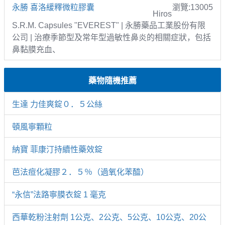
永勝 喜洛緩釋微粒膠囊
瀏覽:13005
Hiros
S.R.M. Capsules "EVEREST" | 永勝藥品工業股份有限
公司 | 治療季節型及常年型過敏性鼻炎的相關症狀，包括
鼻黏膜充血、
藥物隨機推薦
生達 力佳爽錠０．５公絲
頓風寧顆粒
納寶 菲康汀持續性藥效錠
芭法痘化凝膠２．５％（過氧化苯醯）
“永信”法路寧膜衣錠 1 毫克
西華乾粉注射劑 1公克、2公克、5公克、10公克、20公