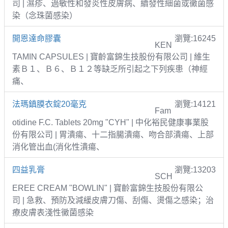
司 | 濕疹、過敏性和發炎性皮膚病、續發性細菌或黴菌感
染（念珠菌感染）
開恩達命膠囊
瀏覽:16245
KEN
TAMIN CAPSULES | 寶齡富錦生技股份有限公司 | 維生
素Ｂ１、Ｂ６、Ｂ１２等缺乏所引起之下列疾患（神經
痛、
法瑪鎮膜衣錠20毫克
瀏覽:14121
Fam
otidine F.C. Tablets 20mg "CYH" | 中化裕民健康事業股
份有限公司 | 胃潰瘍、十二指腸潰瘍、吻合部潰瘍、上部
消化管出血(消化性潰瘍、
四益乳膏
瀏覽:13203
SCH
EREE CREAM "BOWLIN" | 寶齡富錦生技股份有限公
司 | 急救、預防及減緩皮膚刀傷、刮傷、燙傷之感染；治
療皮膚表淺性黴菌感染