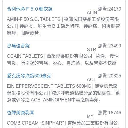
合利他命Ｆ５０糖衣錠
瀏覽:24170
ALIN
AMIN-F 50 S.C. TABLETS | 臺灣武田藥品工業股份有限
公司 | 神經炎、維生素Ｂ１缺乏諸症、神經痛、術後腸管
麻痺、眼睛疲勞、
息痛佳音錠
瀏覽:23499
STR
OCAIN TABLETS | 衛采製藥股份有限公司 | 急性、慢性
胃炎、所引起的胃痛、噁心、胃灼熱、以及胃部不快感
愛克痰發泡錠600毫克
瀏覽:20325
ACT
EIN EFFERVESCENT TABLETS 600MG | 健喬信元醫
藥生技股份有限公司 | 減少呼吸道粘膜分泌的粘稠性、蓄
意或偶發之 ACETAMINOPHEN中毒之解毒劑。
杏輝美康乳膏
瀏覽:18746
MY
COMB CREAM "SINPHAR" | 杏輝藥品工業股份有限公