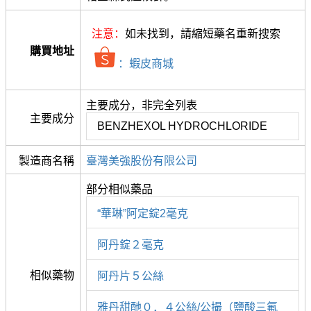
注意：
如未找到，請縮短藥名重新搜索
購買地址
：蝦皮商城
主要成分，非完全列表
主要成分
BENZHEXOL HYDROCHLORIDE
製造商名稱
臺灣美強股份有限公司
部分相似藥品
“華琳”阿定錠2毫克
阿丹錠２毫克
相似藥物
阿丹片５公絲
雅丹甜酏０．４公絲/公撮（鹽酸三氟