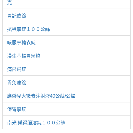
克
胃託依錠
抗蟲寧錠１００公絲
咳服寧糖衣錠
漢生萃暢胃顆粒
痛飛飛錠
胃免痛錠
應傑見大黴素注射液40公絲/公撮
保胃寧錠
南光 樂得腸溶錠１００公絲