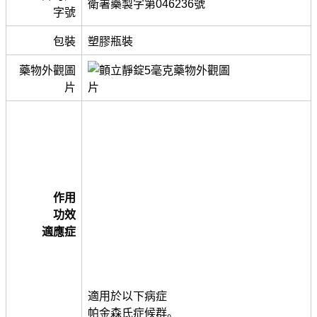
衛署藥製字第046236號
字號
包裝
塑膠瓶裝
藥物外觀圖
片
作用
功效
適應症
適用於以下病症
帕金森氏症候群。