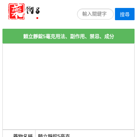
搜尋
顫立靜錠5毫克用法、副作用、禁忌、成分
藥物名稱
顫立靜錠5毫克