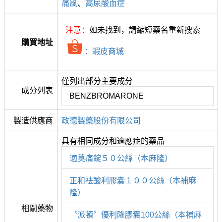
痛風
、
高尿酸血症
注意：
如未找到，請縮短藥名重新搜索
購買地址
：蝦皮商城
僅列出部分主要成分
成分列表
BENZBROMARONE
製造供應商
政德製藥股份有限公司
具有相同成分和適應症的藥品
適莫痛錠５０公絲（本麻隆）
正和袪酸利膠囊１００公絲（本補麻
隆）
相關藥物
〝派頓〞優利隆膠囊100公絲（本補麻