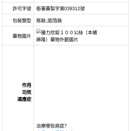
許可字號
衛署藥製字第039312號
包裝類型
瓶裝;;鋁箔裝
藥物圖片
作用
功效
適應症
治療哪些病症？