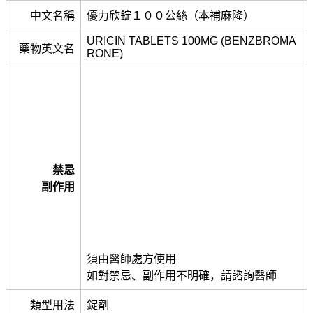
中文名稱
優力欣錠１００公絲（本補麻隆）
URICIN TABLETS 100MG (BENZBROMA
藥物英文名
RONE)
禁忌
副作用
須由醫師處方使用
如對禁忌、副作用不明確，請諮詢醫師
類型用法
錠劑