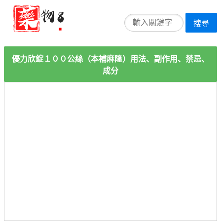
搜尋
優力欣錠１００公絲（本補麻隆）用法、副作用、禁忌、
成分