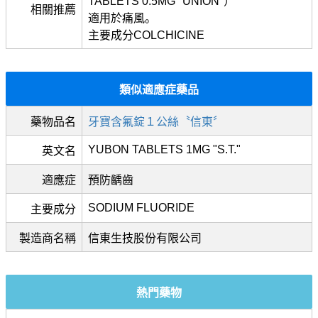
TABLETS 0.5MG "UNION"）
相關推薦
適用於痛風。
主要成分COLCHICINE
類似適應症藥品
藥物品名
牙寶含氟錠１公絲〝信東〞
YUBON TABLETS 1MG "S.T."
英文名
適應症
預防齲齒
SODIUM FLUORIDE
主要成分
製造商名稱
信東生技股份有限公司
熱門藥物