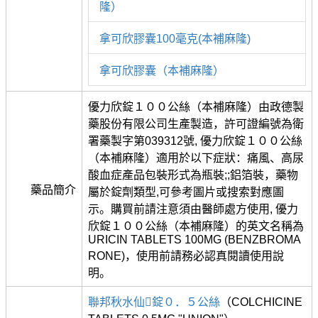
隆）
拿可欣膠囊100毫克(本補麻隆)
拿可欣膠囊（本補麻隆）
優力欣錠１００公絲（本補麻隆）由政德製
藥股份有限公司生產製造，許可證編號為衛
署藥製字第039312號, 優力欣錠１００公絲
（本補麻隆）適用於以下症狀：痛風、高尿
酸血症產品包裝形式為瓶裝;;鋁箔裝，藥物
藥品簡介
屬於錠劑類型,可參考圖片或搜索對應圖
示。購買前請注意須由醫師處方使用, 優力
欣錠１００公絲（本補麻隆）的英文名稱為
URICIN TABLETS 100MG (BENZBROMA
RONE)，使用前請務必認真閱讀使用說
明。
聯邦秋水仙錠０．５公絲
（COLCHICINE