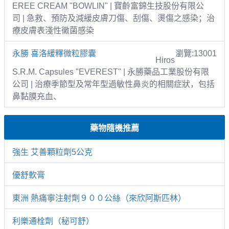
EREE CREAM "BOWLIN" | 寶齡富錦生技股份有限公
司 | 急救、預防及減緩皮膚刀傷、刮傷、燙傷之感染；治
療皮膚表淺性黴菌感染
永勝 喜洛緩釋微粒膠囊
瀏覽:13001
Hiros
S.R.M. Capsules "EVEREST" | 永勝藥品工業股份有限
公司 | 治療季節型及常年型過敏性鼻炎的相關症狀，包括
鼻黏膜充血、
藥物隨機推薦
強生 艾善顆粒劑5公克
優舒軟膏
東洲 熱痛寧注射劑９００公絲（來欣阿斯匹林）
利樂通栓劑（秘可舒）