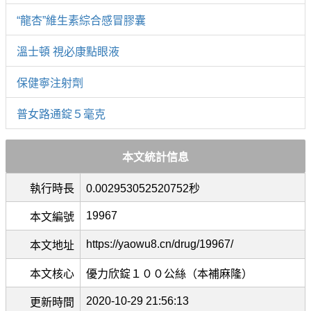
“龍杏”維生素綜合感冒膠囊
溫士頓 視必康點眼液
保健寧注射劑
普女路通錠５毫克
本文統計信息
執行時長
0.002953052520752秒
19967
本文編號
https://yaowu8.cn/drug/19967/
本文地址
本文核心
優力欣錠１００公絲（本補麻隆）
2020-10-29 21:56:13
更新時間