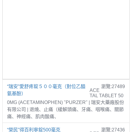
“瑞安”愛舒疼錠５００毫克（對位乙醯
瀏覽:27489
ACE
氨基酚）
TAL TABLET 50
0MG (ACETAMINOPHEN) "PURZER" | 瑞安大藥廠股份
有限公司 | 退燒、止痛（緩解頭痛、牙痛、咽喉痛、關節
痛、神經痛、肌肉酸痛、
“榮民”得百利寧錠500毫克
瀏覽:27436