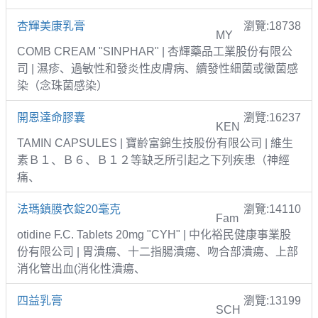
杏輝美康乳膏
瀏覽:18738
MY
COMB CREAM "SINPHAR" | 杏輝藥品工業股份有限公
司 | 濕疹、過敏性和發炎性皮膚病、續發性細菌或黴菌感
染（念珠菌感染）
開恩達命膠囊
瀏覽:16237
KEN
TAMIN CAPSULES | 寶齡富錦生技股份有限公司 | 維生
素Ｂ１、Ｂ６、Ｂ１２等缺乏所引起之下列疾患（神經
痛、
法瑪鎮膜衣錠20毫克
瀏覽:14110
Fam
otidine F.C. Tablets 20mg "CYH" | 中化裕民健康事業股
份有限公司 | 胃潰瘍、十二指腸潰瘍、吻合部潰瘍、上部
消化管出血(消化性潰瘍、
四益乳膏
瀏覽:13199
SCH