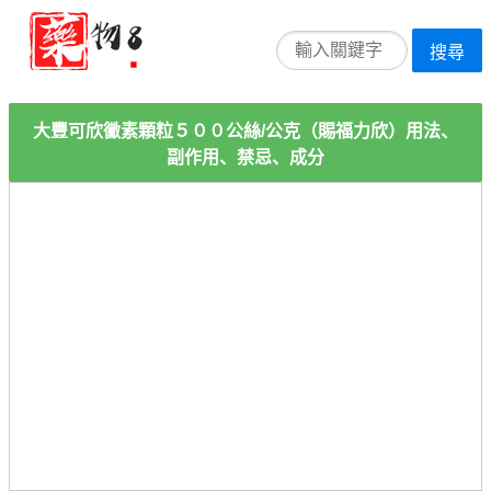
搜尋
大豐可欣黴素顆粒５００公絲/公克（賜福力欣）用法、
副作用、禁忌、成分