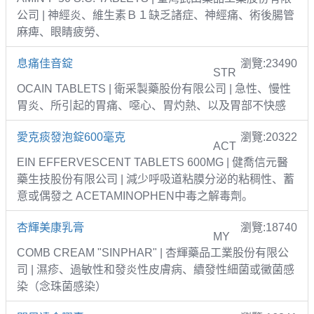
公司 | 神經炎、維生素Ｂ１缺乏諸症、神經痛、術後腸管
麻痺、眼睛疲勞、
息痛佳音錠
瀏覽:23490
STR
OCAIN TABLETS | 衛采製藥股份有限公司 | 急性、慢性
胃炎、所引起的胃痛、噁心、胃灼熱、以及胃部不快感
愛克痰發泡錠600毫克
瀏覽:20322
ACT
EIN EFFERVESCENT TABLETS 600MG | 健喬信元醫
藥生技股份有限公司 | 減少呼吸道粘膜分泌的粘稠性、蓄
意或偶發之 ACETAMINOPHEN中毒之解毒劑。
杏輝美康乳膏
瀏覽:18740
MY
COMB CREAM "SINPHAR" | 杏輝藥品工業股份有限公
司 | 濕疹、過敏性和發炎性皮膚病、續發性細菌或黴菌感
染（念珠菌感染）