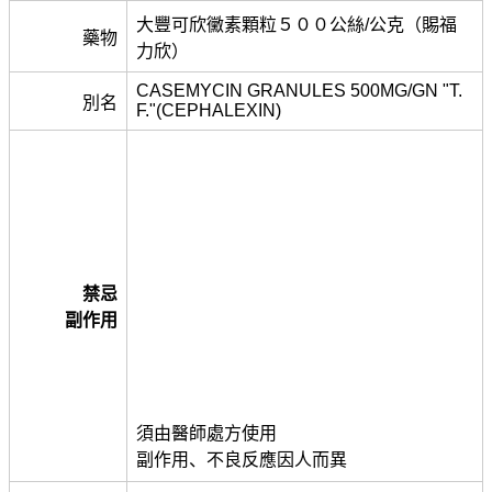
大豐可欣黴素顆粒５００公絲/公克（賜福
藥物
力欣）
CASEMYCIN GRANULES 500MG/GN "T.
別名
F."(CEPHALEXIN)
禁忌
副作用
須由醫師處方使用
副作用、不良反應因人而異