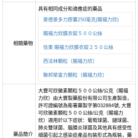
具有相同成分和適應症的藥品
景德景多力膠囊250毫克(賜福力欣)
賜福力欣膜衣錠５００公絲
相關藥物
信東 賜福力欣膜衣錠２５０公絲
西法林顆粒（賜福力欣）
聯邦榮富力顆粒（賜福力欣）
大豐可欣黴素顆粒５００公絲/公克（賜福
力欣）由大豐製藥股份有限公司生產製造，
許可證編號為衛署藥製字第032884號, 大豐
可欣黴素顆粒５００公絲/公克（賜福力
欣）適用於以下症狀：葡萄球菌、鏈球菌、
肺炎雙球菌、腦膜炎球菌及其他具有感受性
藥品簡介
細菌引起之感染症產品包裝形式為瓶裝，藥