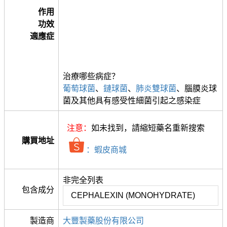
作用
功效
適應症
治療哪些病症？
葡萄球菌
、
鏈球菌
、
肺炎雙球菌
、腦膜炎球
菌及其他具有感受性細菌引起之感染症
注意：
如未找到，請縮短藥名重新搜索
購買地址
：蝦皮商城
非完全列表
包含成分
CEPHALEXIN (MONOHYDRATE)
製造商
大豐製藥股份有限公司