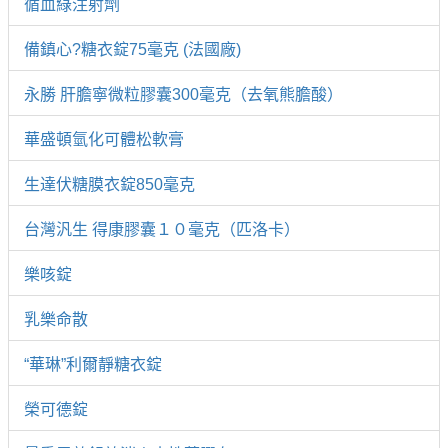
循血綠注射劑
備鎮心?糖衣錠75毫克 (法國廠)
永勝 肝膽寧微粒膠囊300毫克（去氧熊膽酸）
華盛頓氫化可體松軟膏
生達伏糖膜衣錠850毫克
台灣汎生 得康膠囊１０毫克（匹洛卡）
樂咳錠
乳樂命散
“華琳”利爾靜糖衣錠
榮可德錠