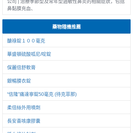
公司 | 治療季節型及常年型過敏性鼻炎的相關症狀，包括
鼻黏膜充血、
藥物隨機推薦
醣祿錠１００毫克
華盛頓硫酸呱尼/啶錠
保麗倍舒軟膏
銀暢膜衣錠
“信隆”痛達寧錠50毫克 (待克菲那)
柔倍絲外用噴劑
長安喜咳康膠囊