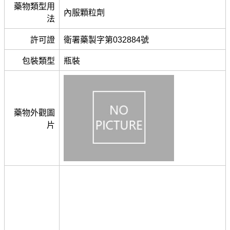
藥物類型用
內服顆粒劑
法
許可證
衛署藥製字第032884號
包裝類型
瓶裝
藥物外觀圖
片