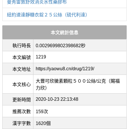
曼秀雷敦舒效消炎水性藥膠布
紐約速達靜糖衣錠２５公絲（硫代利達）
本文統計信息
執行時長
0.0029699802398682秒
1219
本文編號
https://yaowu8.cn/drug/1219/
本文地址
大豐可欣黴素顆粒５００公絲/公克（賜福
本文核心
力欣）
2020-10-23 22:13:48
更新時間
推薦次數
159次
漢字字數
1620個