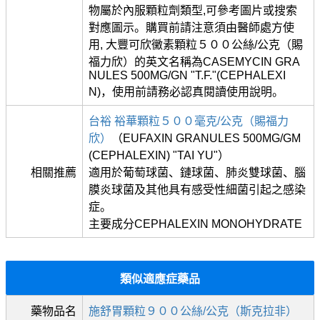
物屬於內服顆粒劑類型,可參考圖片或搜索
對應圖示。購買前請注意須由醫師處方使
用, 大豐可欣黴素顆粒５００公絲/公克（賜
福力欣）的英文名稱為CASEMYCIN GRA
NULES 500MG/GN "T.F."(CEPHALEXI
N)，使用前請務必認真閱讀使用說明。
台裕 裕華顆粒５００毫克/公克（賜福力
欣）
（EUFAXIN GRANULES 500MG/GM
(CEPHALEXIN) "TAI YU"）
相關推薦
適用於葡萄球菌、鏈球菌、肺炎雙球菌、腦
膜炎球菌及其他具有感受性細菌引起之感染
症。
主要成分CEPHALEXIN MONOHYDRATE
類似適應症藥品
藥物品名
施舒胃顆粒９００公絲/公克（斯克拉非）