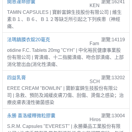
開恩達命膠囊
瀏覽:16241
KEN
TAMIN CAPSULES | 寶齡富錦生技股份有限公司 | 維生
素Ｂ１、Ｂ６、Ｂ１２等缺乏所引起之下列疾患（神經
痛、
法瑪鎮膜衣錠20毫克
瀏覽:14119
Fam
otidine F.C. Tablets 20mg "CYH" | 中化裕民健康事業股
份有限公司 | 胃潰瘍、十二指腸潰瘍、吻合部潰瘍、上部
消化管出血(消化性潰瘍、
四益乳膏
瀏覽:13202
SCH
EREE CREAM "BOWLIN" | 寶齡富錦生技股份有限公
司 | 急救、預防及減緩皮膚刀傷、刮傷、燙傷之感染；治
療皮膚表淺性黴菌感染
永勝 喜洛緩釋微粒膠囊
瀏覽:13004
Hiros
S.R.M. Capsules "EVEREST" | 永勝藥品工業股份有限