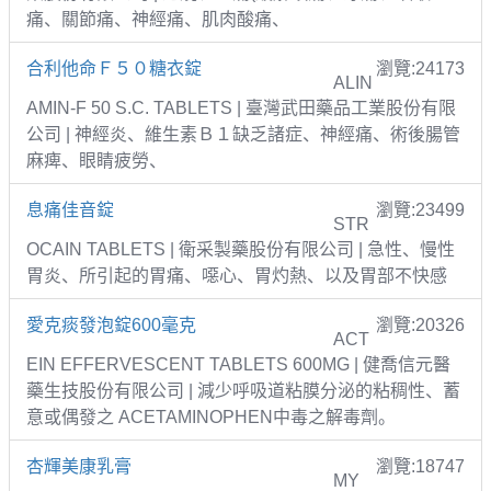
痛、關節痛、神經痛、肌肉酸痛、
合利他命Ｆ５０糖衣錠
瀏覽:24173
ALIN
AMIN-F 50 S.C. TABLETS | 臺灣武田藥品工業股份有限
公司 | 神經炎、維生素Ｂ１缺乏諸症、神經痛、術後腸管
麻痺、眼睛疲勞、
息痛佳音錠
瀏覽:23499
STR
OCAIN TABLETS | 衛采製藥股份有限公司 | 急性、慢性
胃炎、所引起的胃痛、噁心、胃灼熱、以及胃部不快感
愛克痰發泡錠600毫克
瀏覽:20326
ACT
EIN EFFERVESCENT TABLETS 600MG | 健喬信元醫
藥生技股份有限公司 | 減少呼吸道粘膜分泌的粘稠性、蓄
意或偶發之 ACETAMINOPHEN中毒之解毒劑。
杏輝美康乳膏
瀏覽:18747
MY