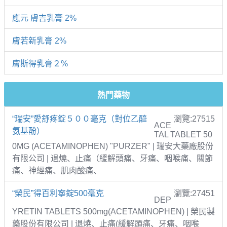
應元 膚吉乳膏 2%
膚若新乳膏 2%
膚斯得乳膏２%
熱門藥物
“瑞安”愛舒疼錠５００毫克（對位乙醯
瀏覽:27515
ACE
氨基酚）
TAL TABLET 50
0MG (ACETAMINOPHEN) "PURZER" | 瑞安大藥廠股份
有限公司 | 退燒、止痛（緩解頭痛、牙痛、咽喉痛、關節
痛、神經痛、肌肉酸痛、
“榮民”得百利寧錠500毫克
瀏覽:27451
DEP
YRETIN TABLETS 500mg(ACETAMINOPHEN) | 榮民製
藥股份有限公司 | 退燒、止痛(緩解頭痛、牙痛、咽喉