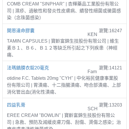
COMB CREAM "SINPHAR" | 杏輝藥品工業股份有限公
司 | 濕疹、過敏性和發炎性皮膚病、續發性細菌或黴菌感
染（念珠菌感染）
開恩達命膠囊
瀏覽:16247
KEN
TAMIN CAPSULES | 寶齡富錦生技股份有限公司 | 維生
素Ｂ１、Ｂ６、Ｂ１２等缺乏所引起之下列疾患（神經
痛、
法瑪鎮膜衣錠20毫克
瀏覽:14121
Fam
otidine F.C. Tablets 20mg "CYH" | 中化裕民健康事業股
份有限公司 | 胃潰瘍、十二指腸潰瘍、吻合部潰瘍、上部
消化管出血(消化性潰瘍、
四益乳膏
瀏覽:13203
SCH
EREE CREAM "BOWLIN" | 寶齡富錦生技股份有限公
司 | 急救、預防及減緩皮膚刀傷、刮傷、燙傷之感染；治