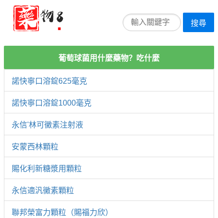
搜尋
葡萄球菌用什麼藥物？吃什麼
諾快寧口溶錠625毫克
諾快寧口溶錠1000毫克
永信'林可黴素注射液
安蒙西林顆粒
賜化利新糖漿用顆粒
永信適汎黴素顆粒
聯邦榮富力顆粒（賜福力欣）