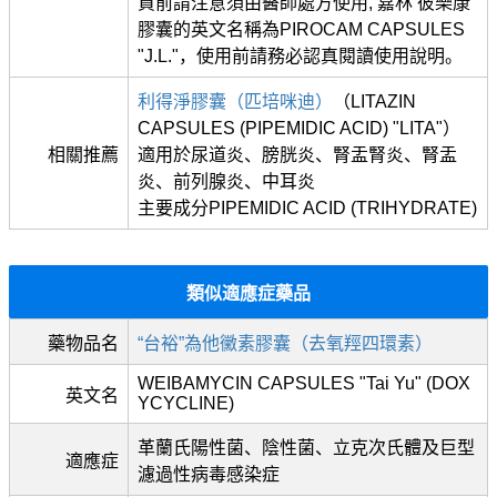
買前請注意須由醫師處方使用, 嘉林 彼樂康
膠囊的英文名稱為PIROCAM CAPSULES
"J.L."，使用前請務必認真閱讀使用說明。
利得淨膠囊（匹培咪迪）
（LITAZIN
CAPSULES (PIPEMIDIC ACID) "LITA"）
相關推薦
適用於尿道炎、膀胱炎、腎盂腎炎、腎盂
炎、前列腺炎、中耳炎
主要成分PIPEMIDIC ACID (TRIHYDRATE)
類似適應症藥品
藥物品名
“台裕”為他黴素膠囊（去氧羥四環素）
WEIBAMYCIN CAPSULES "Tai Yu" (DOX
英文名
YCYCLINE)
革蘭氏陽性菌、陰性菌、立克次氏體及巨型
適應症
濾過性病毒感染症