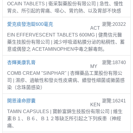
OCAIN TABLETS | 衛采製藥股份有限公司 | 急性、慢性
胃炎、所引起的胃痛、噁心、胃灼熱、以及胃部不快感
愛克痰發泡錠600毫克
瀏覽:20322
ACT
EIN EFFERVESCENT TABLETS 600MG | 健喬信元醫
藥生技股份有限公司 | 減少呼吸道粘膜分泌的粘稠性、蓄
意或偶發之 ACETAMINOPHEN中毒之解毒劑。
杏輝美康乳膏
瀏覽:18740
MY
COMB CREAM "SINPHAR" | 杏輝藥品工業股份有限公
司 | 濕疹、過敏性和發炎性皮膚病、續發性細菌或黴菌感
染（念珠菌感染）
開恩達命膠囊
瀏覽:16241
KEN
TAMIN CAPSULES | 寶齡富錦生技股份有限公司 | 維生
素Ｂ１、Ｂ６、Ｂ１２等缺乏所引起之下列疾患（神經
痛、