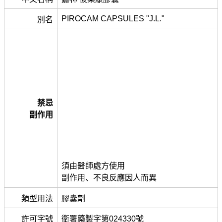
PIROCAM CAPSULES "J.L."
別名
禁忌
副作用
須由醫師處方使用
副作用、不良反應因人而異
類型用法
膠囊劑
許可字號
衛署藥製字第024330號