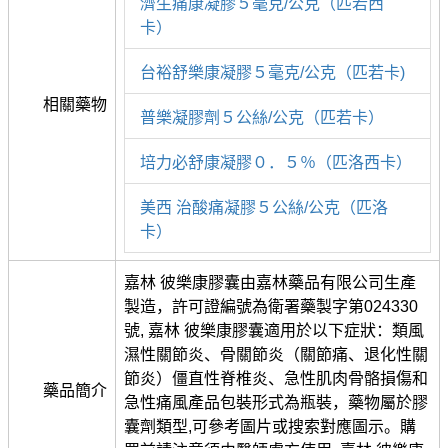
濟生痛康凝膠５毫克/公克（匹若西
卡）
台裕舒樂康凝膠５毫克/公克（匹若卡)
相關藥物
普樂凝膠劑５公絲/公克（匹若卡）
培力必舒康凝膠０．５％（匹洛西卡）
美西 治酸痛凝膠５公絲/公克（匹洛
卡）
嘉林 彼樂康膠囊由嘉林藥品有限公司生產
製造，許可證編號為衛署藥製字第024330
號, 嘉林 彼樂康膠囊適用於以下症狀：類風
濕性關節炎、骨關節炎（關節痛、退化性關
節炎）僵直性脊椎炎、急性肌肉骨骼損傷和
藥品簡介
急性痛風產品包裝形式為瓶裝，藥物屬於膠
囊劑類型,可參考圖片或搜索對應圖示。購