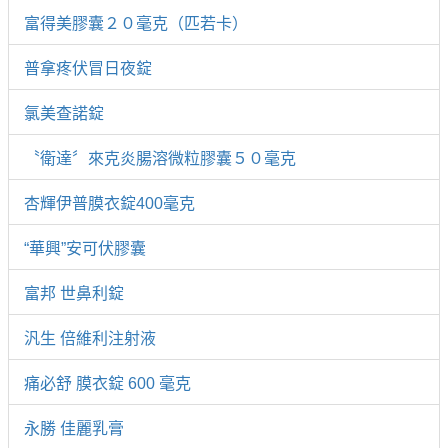
富得美膠囊２０毫克（匹若卡）
普拿疼伏冒日夜錠
氯美查諾錠
〝衛達〞來克炎腸溶微粒膠囊５０毫克
杏輝伊普膜衣錠400毫克
“華興”安可伏膠囊
富邦 世鼻利錠
汎生 倍維利注射液
痛必舒 膜衣錠 600 毫克
永勝 佳麗乳膏