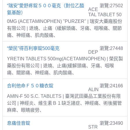
“瑞安”愛舒疼錠５００毫克（對位乙醯
瀏覽:27502
ACE
氨基酚）
TAL TABLET 50
0MG (ACETAMINOPHEN) "PURZER" | 瑞安大藥廠股份
有限公司 | 退燒、止痛（緩解頭痛、牙痛、咽喉痛、關節
痛、神經痛、肌肉酸痛、
“榮民”得百利寧錠500毫克
瀏覽:27448
DEP
YRETIN TABLETS 500mg(ACETAMINOPHEN) | 榮民製
藥股份有限公司 | 退燒、止痛(緩解頭痛、牙痛、咽喉
痛、關節痛、神經痛、肌肉酸痛、
合利他命Ｆ５０糖衣錠
瀏覽:24166
ALIN
AMIN-F 50 S.C. TABLETS | 臺灣武田藥品工業股份有限
公司 | 神經炎、維生素Ｂ１缺乏諸症、神經痛、術後腸管
麻痺、眼睛疲勞、
息痛佳音錠
瀏覽:23490
STR