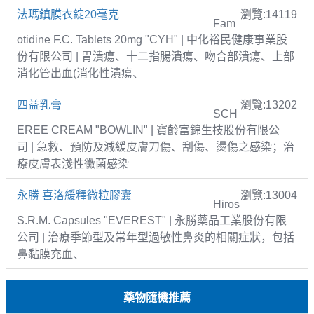
法瑪鎮膜衣錠20毫克
瀏覽:14119
Fam
otidine F.C. Tablets 20mg "CYH" | 中化裕民健康事業股
份有限公司 | 胃潰瘍、十二指腸潰瘍、吻合部潰瘍、上部
消化管出血(消化性潰瘍、
四益乳膏
瀏覽:13202
SCH
EREE CREAM "BOWLIN" | 寶齡富錦生技股份有限公
司 | 急救、預防及減緩皮膚刀傷、刮傷、燙傷之感染；治
療皮膚表淺性黴菌感染
永勝 喜洛緩釋微粒膠囊
瀏覽:13004
Hiros
S.R.M. Capsules "EVEREST" | 永勝藥品工業股份有限
公司 | 治療季節型及常年型過敏性鼻炎的相關症狀，包括
鼻黏膜充血、
藥物隨機推薦