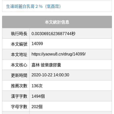
生達斑麗白乳膏２％（氫酉昆）
本文統計信息
執行時長
0.0030691623687744秒
14099
本文編號
https://yaowu8.cn/drug/14099/
本文地址
本文核心
嘉林 彼樂康膠囊
2020-10-22 14:00:30
更新時間
推薦次數
136次
漢字字數
1494個
字母字數
202個