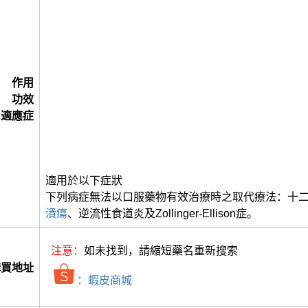
作用
功效
適應症
適用於以下症狀
下列病症無法以口服藥物有效治療時之取代療法：十
潰瘍
、逆流性食道炎及Zollinger-Ellison症。
注意：
如未找到，請縮短藥名重新搜索
購買地址
：蝦皮商城