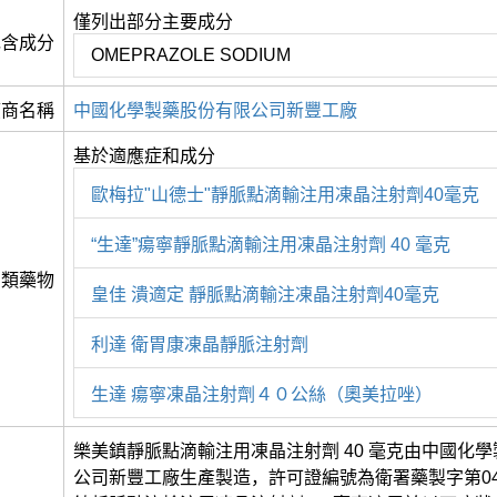
僅列出部分主要成分
包含成分
OMEPRAZOLE SODIUM
應商名稱
中國化學製藥股份有限公司新豐工廠
基於適應症和成分
歐梅拉"山德士"靜脈點滴輸注用凍晶注射劑40毫克
“生達”瘍寧靜脈點滴輸注用凍晶注射劑 40 毫克
同類藥物
皇佳 潰適定 靜脈點滴輸注凍晶注射劑40毫克
利達 衛胃康凍晶靜脈注射劑
生達 瘍寧凍晶注射劑４０公絲（奧美拉唑）
樂美鎮靜脈點滴輸注用凍晶注射劑 40 毫克由中國化
公司新豐工廠生產製造，許可證編號為衛署藥製字第0495