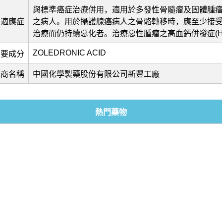
與標準癌症治療併用，適用於多發性骨髓瘤及固體腫
適應症
之病人。用於攝護腺癌病人之骨骼轉移時，應至少接
治療而仍持續惡化者。治療惡性腫瘤之高血鈣併發症(H
ZOLEDRONIC ACID
主要成分
造商名稱
中國化學製藥股份有限公司新豐工廠
熱門藥物