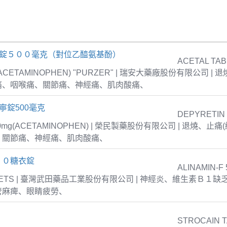
疼錠５００毫克（對位乙醯氨基酚）
ACETAL TAB
 (ACETAMINOPHEN) "PURZER" | 瑞安大藥廠股份有限公司 |
痛、咽喉痛、關節痛、神經痛、肌肉酸痛、
寧錠500毫克
DEPYRETIN
00mg(ACETAMINOPHEN) | 榮民製藥股份有限公司 | 退燒、
、關節痛、神經痛、肌肉酸痛、
５０糖衣錠
ALINAMIN-F 
TABLETS | 臺灣武田藥品工業股份有限公司 | 神經炎、維生素Ｂ１
管麻痺、眼睛疲勞、
STROCAIN 