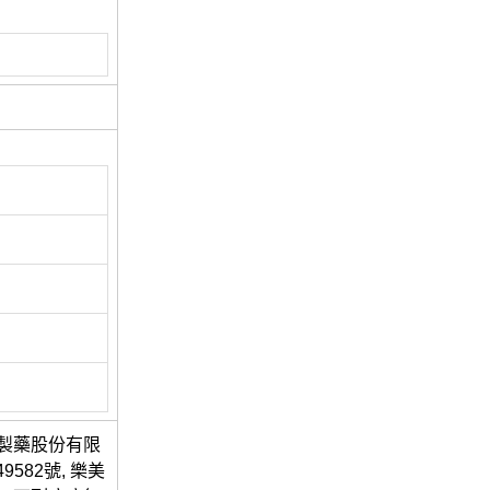
學製藥股份有限
82號, 樂美