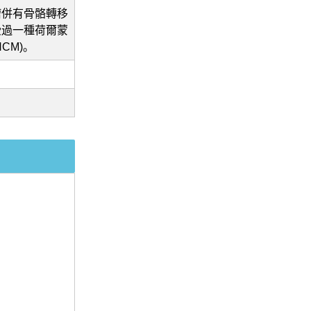
瘤併有骨骼轉移
受過一種荷爾蒙
CM)。