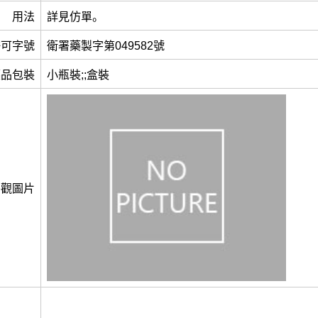
用法
詳見仿單。
許可字號
衛署藥製字第049582號
藥品包裝
小瓶裝;;盒裝
外觀圖片