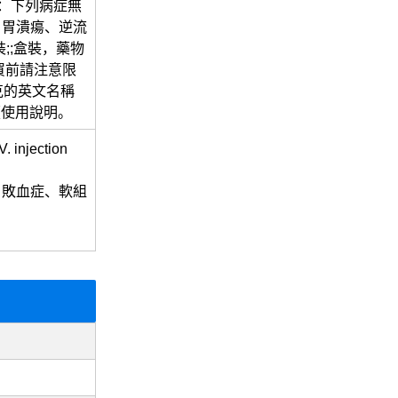
狀：下列病症無
、胃潰瘍、逆流
瓶裝;;盒裝，藥物
買前請注意限
克的英文名稱
真閱讀使用說明。
V. injection
、敗血症、軟組