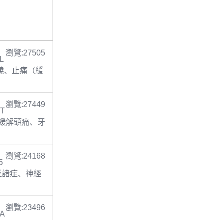
瀏覽:27505
L
 退燒、止痛（緩
瀏覽:27449
 T
止痛(緩解頭痛、牙
瀏覽:24168
5
缺乏諸症、神經
瀏覽:23496
TA