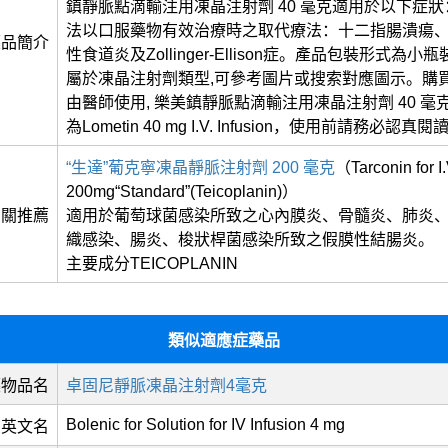
鎮靜脈點滴輸注用凍晶注射劑 40 毫克適用於以下症
法以口服藥物有效治療時之取代療法：十二指腸潰瘍
藥品簡介
性食道炎及Zollinger-Ellison症。產品包裝形式為小
屬於凍晶注射劑類型,可參考圖片或搜索對應圖示。購
由醫師使用, 樂美鎮靜脈點滴輸注用凍晶注射劑 40 毫
為Lometin 40 mg I.V. Infusion，使用前請務必認
“生達”葡克寧凍晶靜脈注射劑 200 毫克
（Tarconin for I.
200mg“Standard”(Teicoplanin)）
相關推薦
適用於葡萄球菌感染所致之心內膜炎、骨髓炎、肺炎
織感染、腸炎、梭狀桿菌感染所致之假膜性結腸炎。
主要成分TEICOPLANIN
類似適應症藥品
藥物品名
卓固尼靜脈凍晶注射劑4毫克
Bolenic for Solution for IV Infusion 4 mg
英文名