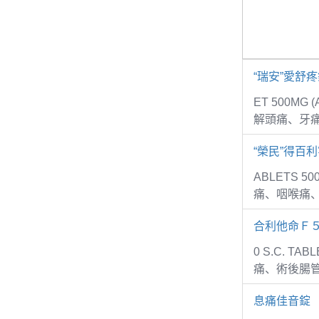
“瑞安”愛舒
ET 500MG
解頭痛、牙
“榮民”得百利
ABLETS 5
痛、咽喉痛
合利他命Ｆ
0 S.C. 
痛、術後腸
息痛佳音錠