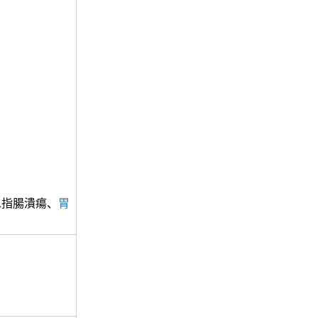
二指腸潰瘍、
胃