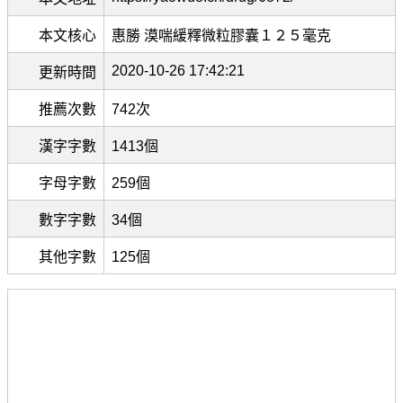
本文核心
惠勝 漠喘緩釋微粒膠囊１２５毫克
2020-10-26 17:42:21
更新時間
推薦次數
742次
漢字字數
1413個
字母字數
259個
數字字數
34個
其他字數
125個