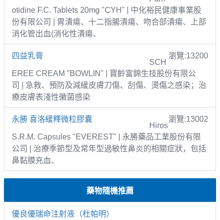
otidine F.C. Tablets 20mg "CYH" | 中化裕民健康事業股
份有限公司 | 胃潰瘍、十二指腸潰瘍、吻合部潰瘍、上部
消化管出血(消化性潰瘍、
四益乳膏
瀏覽:13200
SCH
EREE CREAM "BOWLIN" | 寶齡富錦生技股份有限公
司 | 急救、預防及減緩皮膚刀傷、刮傷、燙傷之感染；治
療皮膚表淺性黴菌感染
永勝 喜洛緩釋微粒膠囊
瀏覽:13002
Hiros
S.R.M. Capsules "EVEREST" | 永勝藥品工業股份有限
公司 | 治療季節型及常年型過敏性鼻炎的相關症狀，包括
鼻黏膜充血、
藥物隨機推薦
優良優瑞命注射液（杜帕明）