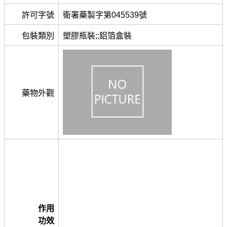
許可字號
衛署藥製字第045539號
包裝類別
塑膠瓶裝;;鋁箔盒裝
藥物外觀
作用
功效