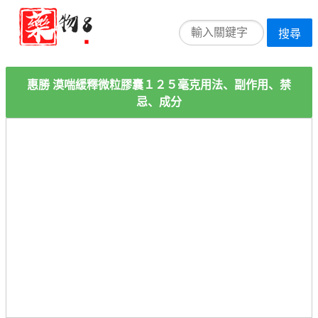
搜尋
惠勝 漠喘緩釋微粒膠囊１２５毫克用法、副作用、禁
忌、成分