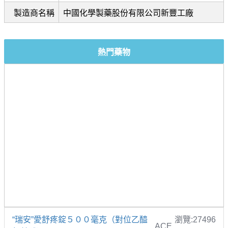
製造商名稱
中國化學製藥股份有限公司新豐工廠
熱門藥物
“瑞安”愛舒疼錠５００毫克（對位乙醯
瀏覽:27496
ACE