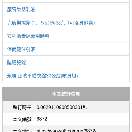
服胃樂懸乳液
克膚樂擦劑０．５公絲/公克（可洛貝他索）
安利黴素懸濁用顆粒
保爾健注射液
陸眠兒錠
永勝 止咳平膜衣錠30公絲(咳貝坦)
本文統計信息
執行時長
0.0029110908508301秒
6872
本文編號
https://yaowu8.cn/drug/6872/
本文地址