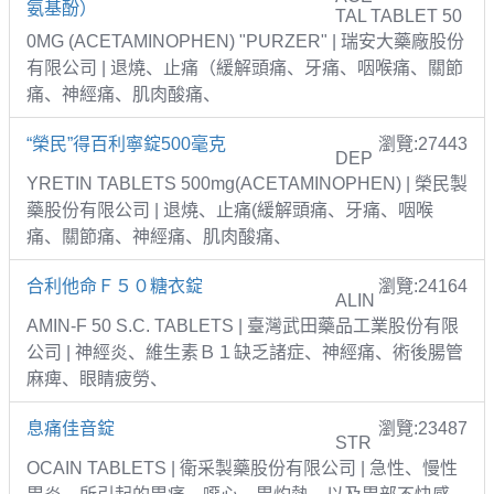
氨基酚）
TAL TABLET 50
0MG (ACETAMINOPHEN) "PURZER" | 瑞安大藥廠股份
有限公司 | 退燒、止痛（緩解頭痛、牙痛、咽喉痛、關節
痛、神經痛、肌肉酸痛、
“榮民”得百利寧錠500毫克
瀏覽:27443
DEP
YRETIN TABLETS 500mg(ACETAMINOPHEN) | 榮民製
藥股份有限公司 | 退燒、止痛(緩解頭痛、牙痛、咽喉
痛、關節痛、神經痛、肌肉酸痛、
合利他命Ｆ５０糖衣錠
瀏覽:24164
ALIN
AMIN-F 50 S.C. TABLETS | 臺灣武田藥品工業股份有限
公司 | 神經炎、維生素Ｂ１缺乏諸症、神經痛、術後腸管
麻痺、眼睛疲勞、
息痛佳音錠
瀏覽:23487
STR
OCAIN TABLETS | 衛采製藥股份有限公司 | 急性、慢性