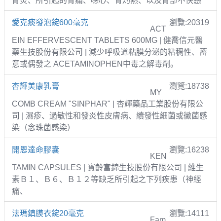
胃炎、所引起的胃痛、噁心、胃灼熱、以及胃部不快感
愛克痰發泡錠600毫克
瀏覽:20319
ACT
EIN EFFERVESCENT TABLETS 600MG | 健喬信元醫
藥生技股份有限公司 | 減少呼吸道粘膜分泌的粘稠性、蓄
意或偶發之 ACETAMINOPHEN中毒之解毒劑。
杏輝美康乳膏
瀏覽:18738
MY
COMB CREAM "SINPHAR" | 杏輝藥品工業股份有限公
司 | 濕疹、過敏性和發炎性皮膚病、續發性細菌或黴菌感
染（念珠菌感染）
開恩達命膠囊
瀏覽:16238
KEN
TAMIN CAPSULES | 寶齡富錦生技股份有限公司 | 維生
素Ｂ１、Ｂ６、Ｂ１２等缺乏所引起之下列疾患（神經
痛、
法瑪鎮膜衣錠20毫克
瀏覽:14111
Fam