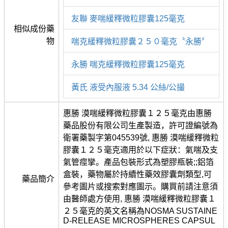
友聯 麥喘緩釋微粒膠囊125毫克
相似成份藥
物
喘克緩釋微粒膠囊２５０毫克〝永勝〞
永勝 喘克緩釋微粒膠囊125毫克
黃氏 液受內服液 5.34 公絲/公撮
惠勝 漠喘緩釋微粒膠囊１２５毫克由惠勝
藥品股份有限公司生產製造，許可證編號為
衛署藥製字第045539號, 惠勝 漠喘緩釋微粒
膠囊１２５毫克適用於以下症狀：氣喘及支
氣管痙攣。產品包裝形式為塑膠瓶裝;;鋁箔
盒裝，藥物屬於持續性藥效膠囊劑類型,可
藥品簡介
參考圖片或搜索對應圖示。購買前請注意須
由醫師處方使用, 惠勝 漠喘緩釋微粒膠囊１
２５毫克的英文名稱為NOSMA SUSTAINE
D-RELEASE MICROSPHERES CAPSUL