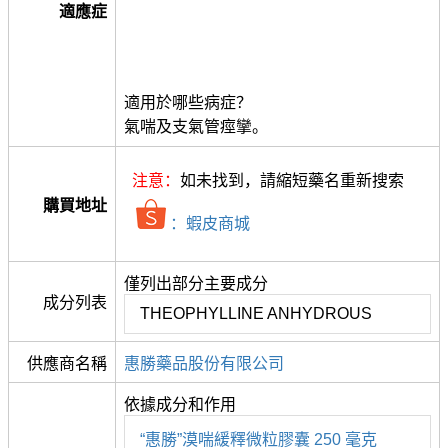
適應症
適用於哪些病症？
氣喘及支氣管痙攣。
注意：
如未找到，請縮短藥名重新搜索
購買地址
：蝦皮商城
僅列出部分主要成分
成分列表
THEOPHYLLINE ANHYDROUS
供應商名稱
惠勝藥品股份有限公司
依據成分和作用
“惠勝”漠喘緩釋微粒膠囊 250 毫克