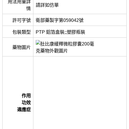
用法用量詳
請詳如仿單
情
許可字號
衛部藥製字第059042號
包裝類型
PTP 鋁箔盒裝;;塑膠瓶裝
藥物圖片
作用
功效
適應症