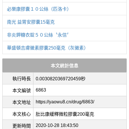
必樂康膠囊１０公絲（匹洛卡）
南光 益胃安膠囊15毫克
非炎鉀糖衣錠５０公絲〝永信〞
華盛頓吉膚黴素膠囊250毫克（灰黴素）
本文統計信息
執行時長
0.0030820369720459秒
6863
本文編號
https://yaowu8.cn/drug/6863/
本文地址
本文核心
肚比康緩釋微粒膠囊200毫克
2020-10-28 18:43:50
更新時間