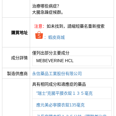
治療哪些病症？
大腸急躁症候群。
注意：
如未找到，請縮短藥名重新搜索
購買地址
：蝦皮商城
僅列出部分主要成分
成分詳情
MEBEVERINE HCL
製造供應商
永信藥品工業股份有限公司
具有相同成分和適應症的藥品
”瑞士”克腸平膜衣錠１３５毫克
應元美必寧膜衣錠135毫克