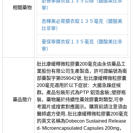
必長寧膜衣錠１３５公絲（鹽酸美比非
相關藥物
寧）
杏輝美必胃膜衣錠１３５毫克（鹽酸美
比非寧）
曼保寧膜衣錠１３５毫克（鹽酸美比非
寧）
肚比康緩釋微粒膠囊200毫克由永信藥品工
業股份有限公司生產製造，許可證編號為衛
部藥製字第059042號, 肚比康緩釋微粒膠囊
200毫克適用於以下症狀：大腸急躁症候
群。產品包裝形式為PTP 鋁箔盒裝;;塑膠瓶
藥品簡介
裝，藥物屬於持續性藥效膠囊劑類型,可參
考圖片或搜索對應圖示。購買前請注意須由
醫師處方使用, 肚比康緩釋微粒膠囊200毫克
的英文名稱為Dobecon Sustained Release
d- Microencapsulated Capsules 200mg，