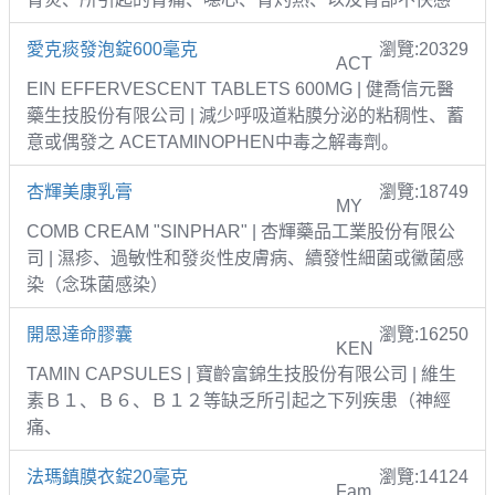
愛克痰發泡錠600毫克
瀏覽:20329
ACT
EIN EFFERVESCENT TABLETS 600MG | 健喬信元醫
藥生技股份有限公司 | 減少呼吸道粘膜分泌的粘稠性、蓄
意或偶發之 ACETAMINOPHEN中毒之解毒劑。
杏輝美康乳膏
瀏覽:18749
MY
COMB CREAM "SINPHAR" | 杏輝藥品工業股份有限公
司 | 濕疹、過敏性和發炎性皮膚病、續發性細菌或黴菌感
染（念珠菌感染）
開恩達命膠囊
瀏覽:16250
KEN
TAMIN CAPSULES | 寶齡富錦生技股份有限公司 | 維生
素Ｂ１、Ｂ６、Ｂ１２等缺乏所引起之下列疾患（神經
痛、
法瑪鎮膜衣錠20毫克
瀏覽:14124
Fam