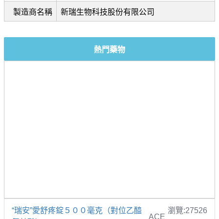
製造商名稱
新瑞生物科技股份有限公司
熱門藥物
“瑞安”愛舒疼錠５００毫克（對位乙醯
瀏覽:27526
ACE