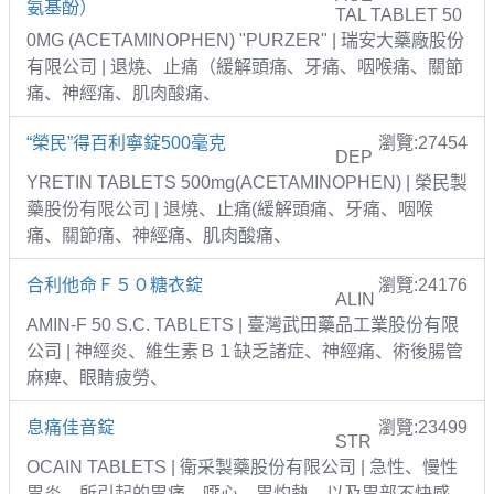
氨基酚）
TAL TABLET 50
0MG (ACETAMINOPHEN) "PURZER" | 瑞安大藥廠股份
有限公司 | 退燒、止痛（緩解頭痛、牙痛、咽喉痛、關節
痛、神經痛、肌肉酸痛、
“榮民”得百利寧錠500毫克
瀏覽:27454
DEP
YRETIN TABLETS 500mg(ACETAMINOPHEN) | 榮民製
藥股份有限公司 | 退燒、止痛(緩解頭痛、牙痛、咽喉
痛、關節痛、神經痛、肌肉酸痛、
合利他命Ｆ５０糖衣錠
瀏覽:24176
ALIN
AMIN-F 50 S.C. TABLETS | 臺灣武田藥品工業股份有限
公司 | 神經炎、維生素Ｂ１缺乏諸症、神經痛、術後腸管
麻痺、眼睛疲勞、
息痛佳音錠
瀏覽:23499
STR
OCAIN TABLETS | 衛采製藥股份有限公司 | 急性、慢性
胃炎、所引起的胃痛、噁心、胃灼熱、以及胃部不快感