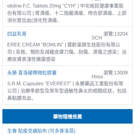
otidine F.C. Tablets 20mg "CYH" | 中化裕民健康事業股
份有限公司 | 胃潰瘍、十二指腸潰瘍、吻合部潰瘍、上部
消化管出血(消化性潰瘍、
四益乳膏
瀏覽:13204
SCH
EREE CREAM "BOWLIN" | 寶齡富錦生技股份有限公
司 | 急救、預防及減緩皮膚刀傷、刮傷、燙傷之感染；治
療皮膚表淺性黴菌感染
永勝 喜洛緩釋微粒膠囊
瀏覽:13009
Hiros
S.R.M. Capsules "EVEREST" | 永勝藥品工業股份有限
公司 | 治療季節型及常年型過敏性鼻炎的相關症狀，包括
鼻黏膜充血、
藥物隨機推薦
生春 貼痠克痛貼布 (可多普洛菲)