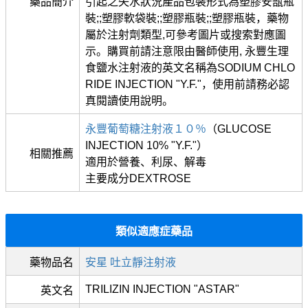
藥品簡介
引起之失水狀況產品包裝形式為塑膠安瓿瓶
裝;;塑膠軟袋裝;;塑膠瓶裝;;塑膠瓶裝，藥物
屬於注射劑類型,可參考圖片或搜索對應圖
示。購買前請注意限由醫師使用, 永豐生理
食鹽水注射液的英文名稱為SODIUM CHLO
RIDE INJECTION "Y.F."，使用前請務必認
真閱讀使用說明。
永豐葡萄糖注射液１０％
（GLUCOSE
INJECTION 10% "Y.F."）
相關推薦
適用於營養、利尿、解毒
主要成分DEXTROSE
類似適應症藥品
藥物品名
安星 吐立靜注射液
TRILIZIN INJECTION "ASTAR"
英文名