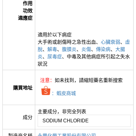
作用
功效
適應症
適用於以下病症
大手術或創傷時之急性出血、
心臟衰弱
、
虛
脫
、
解毒
、
腹膜炎
、
炎傷
、
傳染病
、
大腸
炎
、
尿毒症
、中毒及其他病症所引起之失水
狀況
注意：
如未找到，請縮短藥名重新搜索
購買地址
：蝦皮商城
主要成分，非完全列表
成分
SODIUM CHLORIDE
製造商名稱
永豐化學工業股份有限公司