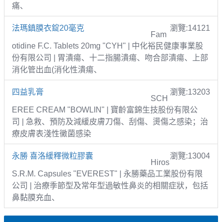
痛、
法瑪鎮膜衣錠20毫克
瀏覽:14121
Fam
otidine F.C. Tablets 20mg "CYH" | 中化裕民健康事業股
份有限公司 | 胃潰瘍、十二指腸潰瘍、吻合部潰瘍、上部
消化管出血(消化性潰瘍、
四益乳膏
瀏覽:13203
SCH
EREE CREAM "BOWLIN" | 寶齡富錦生技股份有限公
司 | 急救、預防及減緩皮膚刀傷、刮傷、燙傷之感染；治
療皮膚表淺性黴菌感染
永勝 喜洛緩釋微粒膠囊
瀏覽:13004
Hiros
S.R.M. Capsules "EVEREST" | 永勝藥品工業股份有限
公司 | 治療季節型及常年型過敏性鼻炎的相關症狀，包括
鼻黏膜充血、