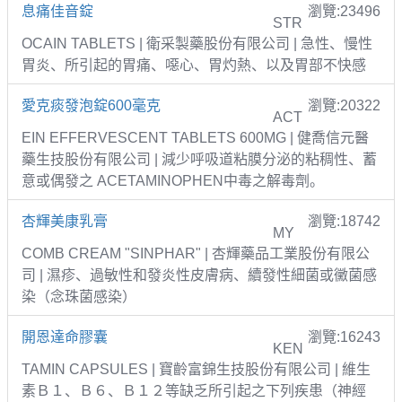
息痛佳音錠
瀏覽:23496
STR
OCAIN TABLETS | 衛采製藥股份有限公司 | 急性、慢性
胃炎、所引起的胃痛、噁心、胃灼熱、以及胃部不快感
愛克痰發泡錠600毫克
瀏覽:20322
ACT
EIN EFFERVESCENT TABLETS 600MG | 健喬信元醫
藥生技股份有限公司 | 減少呼吸道粘膜分泌的粘稠性、蓄
意或偶發之 ACETAMINOPHEN中毒之解毒劑。
杏輝美康乳膏
瀏覽:18742
MY
COMB CREAM "SINPHAR" | 杏輝藥品工業股份有限公
司 | 濕疹、過敏性和發炎性皮膚病、續發性細菌或黴菌感
染（念珠菌感染）
開恩達命膠囊
瀏覽:16243
KEN
TAMIN CAPSULES | 寶齡富錦生技股份有限公司 | 維生
素Ｂ１、Ｂ６、Ｂ１２等缺乏所引起之下列疾患（神經