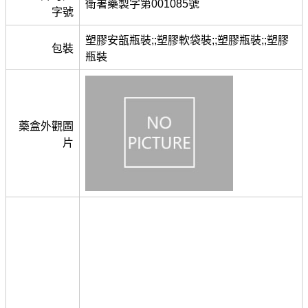
衛署藥製字第001085號
字號
塑膠安瓿瓶裝;;塑膠軟袋裝;;塑膠瓶裝;;塑膠
包裝
瓶裝
藥盒外觀圖
片