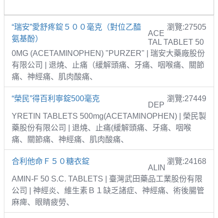
“瑞安”愛舒疼錠５００毫克（對位乙醯
瀏覽:27505
ACE
氨基酚）
TAL TABLET 50
0MG (ACETAMINOPHEN) "PURZER" | 瑞安大藥廠股份
有限公司 | 退燒、止痛（緩解頭痛、牙痛、咽喉痛、關節
痛、神經痛、肌肉酸痛、
“榮民”得百利寧錠500毫克
瀏覽:27449
DEP
YRETIN TABLETS 500mg(ACETAMINOPHEN) | 榮民製
藥股份有限公司 | 退燒、止痛(緩解頭痛、牙痛、咽喉
痛、關節痛、神經痛、肌肉酸痛、
合利他命Ｆ５０糖衣錠
瀏覽:24168
ALIN
AMIN-F 50 S.C. TABLETS | 臺灣武田藥品工業股份有限
公司 | 神經炎、維生素Ｂ１缺乏諸症、神經痛、術後腸管
麻痺、眼睛疲勞、