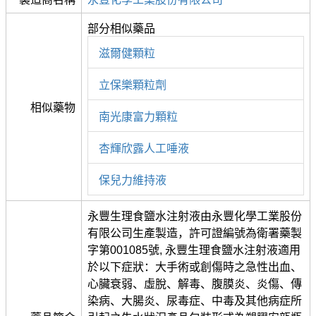
部分相似藥品
滋爾健顆粒
立保樂顆粒劑
相似藥物
南光康富力顆粒
杏輝欣露人工唾液
保兒力維持液
永豐生理食鹽水注射液由永豐化學工業股份
有限公司生產製造，許可證編號為衛署藥製
字第001085號, 永豐生理食鹽水注射液適用
於以下症狀：大手術或創傷時之急性出血、
心臟衰弱、虛脫、解毒、腹膜炎、炎傷、傳
染病、大腸炎、尿毒症、中毒及其他病症所