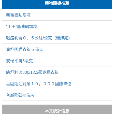
藥物隨機推薦
新黴素點眼液
“川田”痛速朗顆粒
戰痘乳膏０．５公絲/公克（瑞婷羅）
渡舒明膜衣錠 5 毫克
安瑞平錠5毫克
絡舒利適300/12.5毫克膜衣錠
喜固朗注射劑１０，０００國際單位
普威隆碘擦洗液
本文統計信息