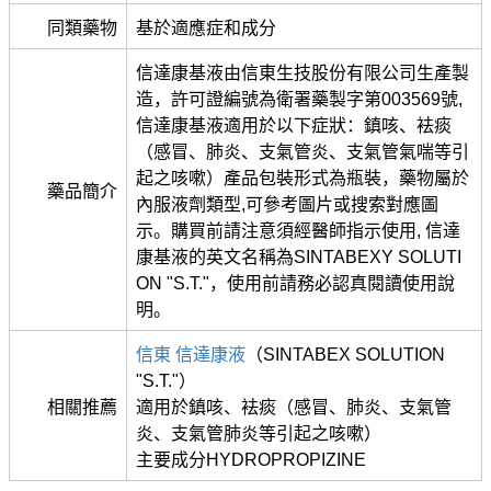
同類藥物
基於適應症和成分
信達康基液由信東生技股份有限公司生產製
造，許可證編號為衛署藥製字第003569號,
信達康基液適用於以下症狀：鎮咳、袪痰
（感冒、肺炎、支氣管炎、支氣管氣喘等引
起之咳嗽）產品包裝形式為瓶裝，藥物屬於
藥品簡介
內服液劑類型,可參考圖片或搜索對應圖
示。購買前請注意須經醫師指示使用, 信達
康基液的英文名稱為SINTABEXY SOLUTI
ON "S.T."，使用前請務必認真閱讀使用說
明。
信東 信達康液
（SINTABEX SOLUTION
"S.T."）
相關推薦
適用於鎮咳、袪痰（感冒、肺炎、支氣管
炎、支氣管肺炎等引起之咳嗽）
主要成分HYDROPROPIZINE