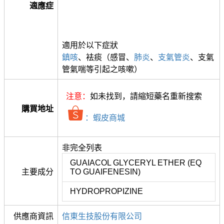
適應症
適用於以下症狀
鎮咳
、袪痰（感冒、
肺炎
、
支氣管炎
、支氣
管氣喘等引起之咳嗽）
注意：
如未找到，請縮短藥名重新搜索
購買地址
：蝦皮商城
非完全列表
GUAIACOL GLYCERYL ETHER (EQ
主要成分
TO GUAIFENESIN)
HYDROPROPIZINE
供應商資訊
信東生技股份有限公司