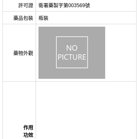
許可證
衛署藥製字第003569號
藥品包裝
瓶裝
藥物外觀
作用
功效