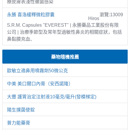
療皮膚表淺性黴菌感染
永勝 喜洛緩釋微粒膠囊
瀏覽:13009
Hiros
S.R.M. Capsules "EVEREST" | 永勝藥品工業股份有限
公司 | 治療季節型及常年型過敏性鼻炎的相關症狀，包括
鼻黏膜充血、
藥物隨機推薦
歐敏立適鼻用噴霧劑50微公克
中美 美口爾口內膏（安西諾隆）
大豐 護胃治定注射液10毫克/毫升(發模梯定)
陽生撲菌使錠
普力能藥膏