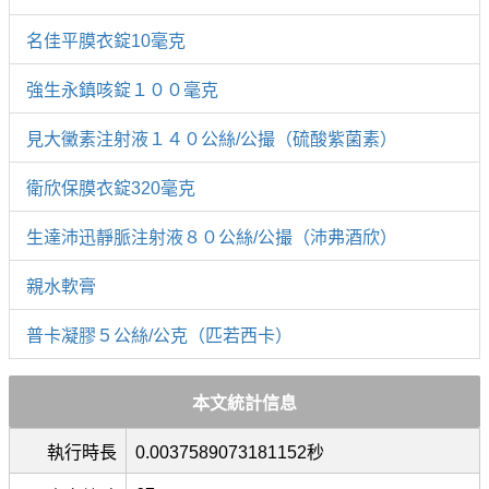
名佳平膜衣錠10毫克
強生永鎮咳錠１００毫克
見大黴素注射液１４０公絲/公撮（硫酸紫菌素）
衛欣保膜衣錠320毫克
生達沛迅靜脈注射液８０公絲/公撮（沛弗酒欣）
親水軟膏
普卡凝膠５公絲/公克（匹若西卡）
本文統計信息
執行時長
0.0037589073181152秒