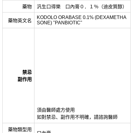
藥物
汎生口得樂 口內膏０．１％（迪皮質醇）
KODOLO ORABASE 0.1% (DEXAMETHA
藥物英文名
SONE) "PANBIOTIC"
禁忌
副作用
須由醫師處方使用
如對禁忌、副作用不明確，請諮詢醫師
藥物類型用