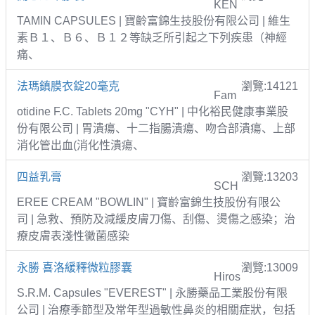
KEN
TAMIN CAPSULES | 寶齡富錦生技股份有限公司 | 維生
素Ｂ１、Ｂ６、Ｂ１２等缺乏所引起之下列疾患（神經
痛、
法瑪鎮膜衣錠20毫克
瀏覽:14121
Fam
otidine F.C. Tablets 20mg "CYH" | 中化裕民健康事業股
份有限公司 | 胃潰瘍、十二指腸潰瘍、吻合部潰瘍、上部
消化管出血(消化性潰瘍、
四益乳膏
瀏覽:13203
SCH
EREE CREAM "BOWLIN" | 寶齡富錦生技股份有限公
司 | 急救、預防及減緩皮膚刀傷、刮傷、燙傷之感染；治
療皮膚表淺性黴菌感染
永勝 喜洛緩釋微粒膠囊
瀏覽:13009
Hiros
S.R.M. Capsules "EVEREST" | 永勝藥品工業股份有限
公司 | 治療季節型及常年型過敏性鼻炎的相關症狀，包括