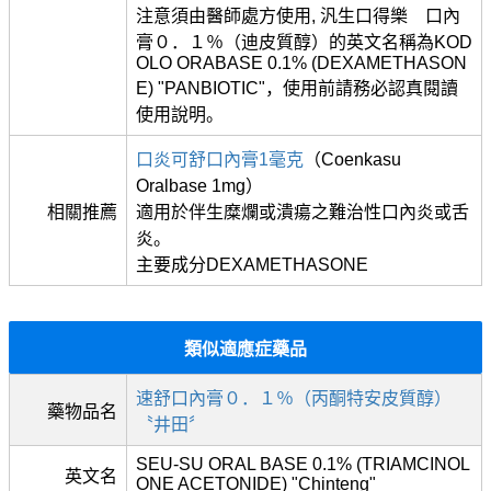
注意須由醫師處方使用, 汎生口得樂 口內
膏０．１％（迪皮質醇）的英文名稱為KOD
OLO ORABASE 0.1% (DEXAMETHASON
E) "PANBIOTIC"，使用前請務必認真閱讀
使用說明。
口炎可舒口內膏1毫克
（Coenkasu
Oralbase 1mg）
相關推薦
適用於伴生糜爛或潰瘍之難治性口內炎或舌
炎。
主要成分DEXAMETHASONE
類似適應症藥品
速舒口內膏０．１％（丙酮特安皮質醇）
藥物品名
〝井田〞
SEU-SU ORAL BASE 0.1% (TRIAMCINOL
英文名
ONE ACETONIDE) "Chinteng"