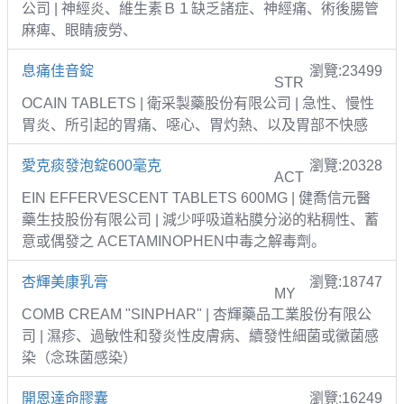
公司 | 神經炎、維生素Ｂ１缺乏諸症、神經痛、術後腸管
麻痺、眼睛疲勞、
息痛佳音錠
瀏覽:23499
STR
OCAIN TABLETS | 衛采製藥股份有限公司 | 急性、慢性
胃炎、所引起的胃痛、噁心、胃灼熱、以及胃部不快感
愛克痰發泡錠600毫克
瀏覽:20328
ACT
EIN EFFERVESCENT TABLETS 600MG | 健喬信元醫
藥生技股份有限公司 | 減少呼吸道粘膜分泌的粘稠性、蓄
意或偶發之 ACETAMINOPHEN中毒之解毒劑。
杏輝美康乳膏
瀏覽:18747
MY
COMB CREAM "SINPHAR" | 杏輝藥品工業股份有限公
司 | 濕疹、過敏性和發炎性皮膚病、續發性細菌或黴菌感
染（念珠菌感染）
開恩達命膠囊
瀏覽:16249