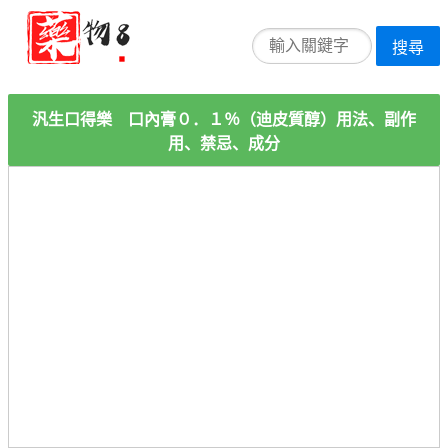
搜尋
汎生口得樂 口內膏０．１％（迪皮質醇）用法、副作
用、禁忌、成分