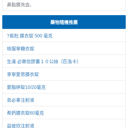
鼻黏膜充血、
藥物隨機推薦
?易剋 膜衣錠 500 毫克
咳服寧糖衣錠
生達 必樂信膠囊１０公絲（匹洛卡）
享寧愛思膜衣錠
愛脂婷錠10/20毫克
怠必拿注射液
希鈣膜衣錠60毫克
益彼欣注射液