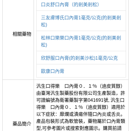
口炎舒口內膏（的剎美剎松）
三友膚博氏口內膏1毫克/公克(的剎美剎
松)
相關藥物
松林口樂樂口內膏1毫克/公克(的剎美剎
松)
欣舒服口內膏(的剎美沙松)1毫克/公克
歐康口內膏
汎生口得樂 口內膏０．１％（迪皮質醇）
由臺灣汎生製藥股份有限公司生產製造，許
可證編號為衛署藥製字第041691號, 汎生口
得樂 口內膏０．１％（迪皮質醇）適用於
以下症狀：靡爛或潰瘍伴隨口內炎或舌炎。
產品包裝形式為軟管裝，藥物屬於口內膏類
藥品簡介
型,可參考圖片或搜索對應圖示。購買前請