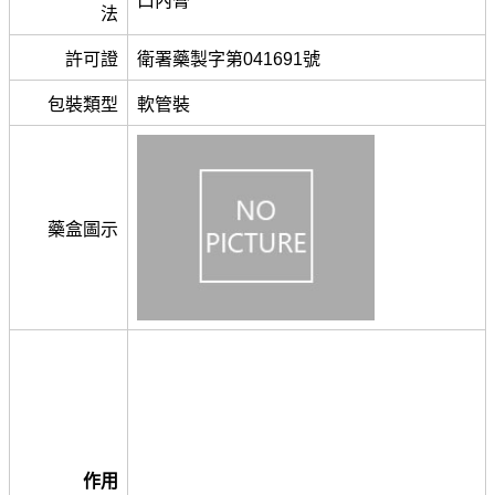
口內膏
法
許可證
衛署藥製字第041691號
包裝類型
軟管裝
藥盒圖示
作用