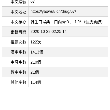
67
本文編號
https://yaowu8.cn/drug/67/
本文地址
本文核心
汎生口得樂 口內膏０．１％（迪皮質醇）
2020-10-23 02:25:14
更新時間
推薦次數
122次
漢字字數
1413個
字母字數
210個
數字字數
21個
其他字數
114個