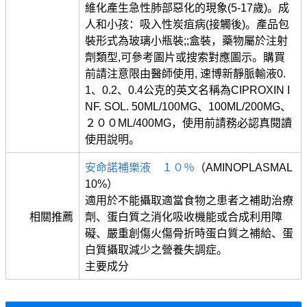
維化產生急性肺部惡化的現象(5-17歲)。成
人和小孩：吸入性炭疽病(接觸後)。產品包
裝形式為玻璃小瓶裝;;盒裝，藥物屬於注射
劑類型,可參考圖片或搜索對應圖示。購買
前請注意限由醫師使用, 速博新靜脈輸液0.
1、0.2、0.4公克的英文名稱為CIPROXIN I
NF. SOL. 50ML/100MG、100ML/200MG、
２００ML/400MG，使用前請務必認真閱讀
使用說明。
安命諾補樂液 １０％
（AMINOPLASMAL
10%）
適用於不能攝取適當食物之患者之補助治療
相關推薦
劑、蛋白質之消化吸收機能或合成利用障
礙、嚴重創傷火傷骨折時蛋白質之補給、蛋
白質攝取減少之營養失調症。
主要成分