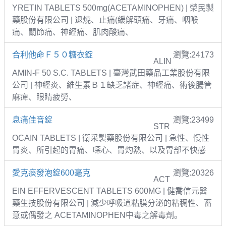
YRETIN TABLETS 500mg(ACETAMINOPHEN) | 榮民製
藥股份有限公司 | 退燒、止痛(緩解頭痛、牙痛、咽喉
痛、關節痛、神經痛、肌肉酸痛、
合利他命Ｆ５０糖衣錠
瀏覽:24173
ALIN
AMIN-F 50 S.C. TABLETS | 臺灣武田藥品工業股份有限
公司 | 神經炎、維生素Ｂ１缺乏諸症、神經痛、術後腸管
麻痺、眼睛疲勞、
息痛佳音錠
瀏覽:23499
STR
OCAIN TABLETS | 衛采製藥股份有限公司 | 急性、慢性
胃炎、所引起的胃痛、噁心、胃灼熱、以及胃部不快感
愛克痰發泡錠600毫克
瀏覽:20326
ACT
EIN EFFERVESCENT TABLETS 600MG | 健喬信元醫
藥生技股份有限公司 | 減少呼吸道粘膜分泌的粘稠性、蓄
意或偶發之 ACETAMINOPHEN中毒之解毒劑。