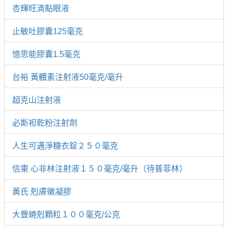
杏輝旺滴點眼液
止敏吐膠囊125毫克
憶思能膠囊1.5毫克
台裕 黃體素注射液50毫克/毫升
超克山注射液
必斯袒乾粉注射劑
人生可邁淨糖衣錠２５０毫克
信東 心非林注射液１５０毫克/毫升（待普菲林）
黃氏 剋膚黴凝膠
大豐蟯剋顆粒１００毫克/公克