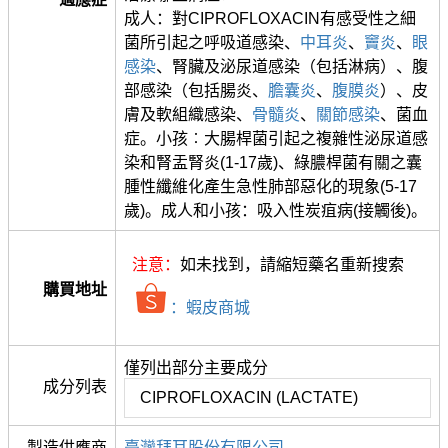
成人：對CIPROFLOXACIN有感受性之細
菌所引起之呼吸道感染、
中耳炎
、
竇炎
、
眼
感染
、腎臟及泌尿道感染（包括淋病）、腹
部感染（包括腸炎、
膽囊炎
、
腹膜炎
）、皮
膚及軟組織感染、
骨髓炎
、
關節感染
、菌血
症。小孩︰大腸桿菌引起之複雜性泌尿道感
染和腎盂腎炎(1-17歲)、綠膿桿菌有關之囊
腫性纖維化產生急性肺部惡化的現象(5-17
歲)。成人和小孩：吸入性炭疽病(接觸後)。
注意：
如未找到，請縮短藥名重新搜索
購買地址
：蝦皮商城
僅列出部分主要成分
成分列表
CIPROFLOXACIN (LACTATE)
製造供應商
臺灣拜耳股份有限公司