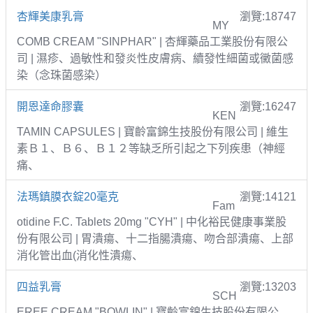
杏輝美康乳膏
瀏覽:18747
MY
COMB CREAM "SINPHAR" | 杏輝藥品工業股份有限公
司 | 濕疹、過敏性和發炎性皮膚病、續發性細菌或黴菌感
染（念珠菌感染）
開恩達命膠囊
瀏覽:16247
KEN
TAMIN CAPSULES | 寶齡富錦生技股份有限公司 | 維生
素Ｂ１、Ｂ６、Ｂ１２等缺乏所引起之下列疾患（神經
痛、
法瑪鎮膜衣錠20毫克
瀏覽:14121
Fam
otidine F.C. Tablets 20mg "CYH" | 中化裕民健康事業股
份有限公司 | 胃潰瘍、十二指腸潰瘍、吻合部潰瘍、上部
消化管出血(消化性潰瘍、
四益乳膏
瀏覽:13203
SCH
EREE CREAM "BOWLIN" | 寶齡富錦生技股份有限公