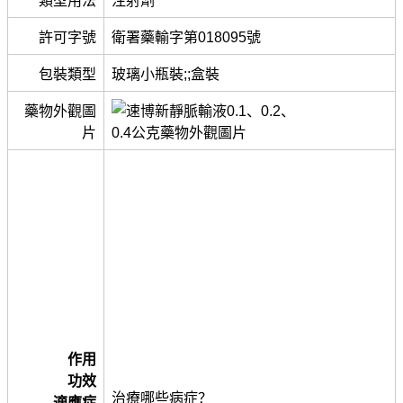
類型用法
注射劑
許可字號
衛署藥輸字第018095號
包裝類型
玻璃小瓶裝;;盒裝
藥物外觀圖
片
作用
功效
治療哪些病症？
適應症