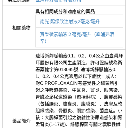
具有相同成分和適應症的藥品
南光 賜保欣注射液2毫克/毫升
相關藥物
寶樂黴素輸液２毫克/毫升（塞浦弗洒
辛）
速博新靜脈輸液0.1、0.2、0.4公克由臺灣拜
耳股份有限公司生產製造，許可證編號為衛
署藥輸字第018095號, 速博新靜脈輸液0.
1、0.2、0.4公克適用於以下症狀：成人：
對CIPROFLOXACIN有感受性之細菌所引
起之呼吸道感染、中耳炎、竇炎、眼感染、
腎臟及泌尿道感染（包括淋病）、腹部感染
（包括腸炎、膽囊炎、腹膜炎）、皮膚及軟
組織感染、骨髓炎、關節感染、菌血症。小
孩︰大腸桿菌引起之複雜性泌尿道感染和腎
藥品簡介
盂腎炎(1-17歲)、綠膿桿菌有關之囊腫性纖