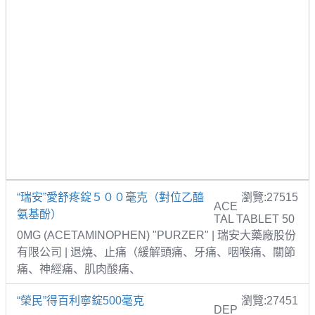
“瑞安”愛舒疼錠５００毫克（對位乙醯
瀏覽:27515
ACE
氨基酚）
TAL TABLET 50
0MG (ACETAMINOPHEN) "PURZER" | 瑞安大藥廠股份
有限公司 | 退燒、止痛（緩解頭痛、牙痛、咽喉痛、關節
痛、神經痛、肌肉酸痛、
“榮民”得百利寧錠500毫克
瀏覽:27451
DEP