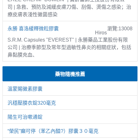
司 | 急救、預防及減緩皮膚刀傷、刮傷、燙傷之感染；治
療皮膚表淺性黴菌感染
永勝 喜洛緩釋微粒膠囊
瀏覽:13008
Hiros
S.R.M. Capsules "EVEREST" | 永勝藥品工業股份有限
公司 | 治療季節型及常年型過敏性鼻炎的相關症狀，包括
鼻黏膜充血、
藥物隨機推薦
溫蒙賜黴素膠囊
汎穩壓膜衣錠320毫克
陽生可治嗽通錠
“榮民”癲可停（苯乙內醯?）膠囊３０毫克