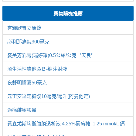
藥物隨機推薦
杏輝欣胃立康錠
必利那痛錠300毫克
姿美芳乳膏(瑞婷羅)0.5公絲/公克〝天良〞
濟生活性維他命Ｂ-糖注射液
夜舒明膠囊50毫克
元宙安達定糖漿10毫克/毫升(阿曼他定)
適痛維寧膠囊
費森尤斯均衡腹膜透析液 4.25%葡萄糖, 1.25 mmol/L 鈣