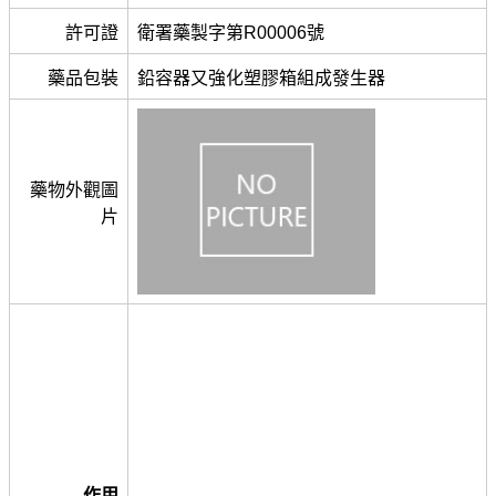
許可證
衛署藥製字第R00006號
藥品包裝
鉛容器又強化塑膠箱組成發生器
藥物外觀圖
片
作用