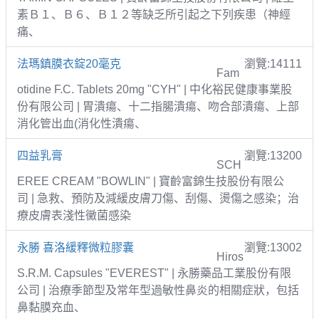
素Ｂ１、Ｂ６、Ｂ１２等缺乏所引起之下列疾患（神經
痛、
法瑪鎮膜衣錠20毫克
瀏覽:14111
Fam
otidine F.C. Tablets 20mg "CYH" | 中化裕民健康事業股
份有限公司 | 胃潰瘍、十二指腸潰瘍、吻合部潰瘍、上部
消化管出血(消化性潰瘍、
四益乳膏
瀏覽:13200
SCH
EREE CREAM "BOWLIN" | 寶齡富錦生技股份有限公
司 | 急救、預防及減緩皮膚刀傷、刮傷、燙傷之感染；治
療皮膚表淺性黴菌感染
永勝 喜洛緩釋微粒膠囊
瀏覽:13002
Hiros
S.R.M. Capsules "EVEREST" | 永勝藥品工業股份有限
公司 | 治療季節型及常年型過敏性鼻炎的相關症狀，包括
鼻黏膜充血、