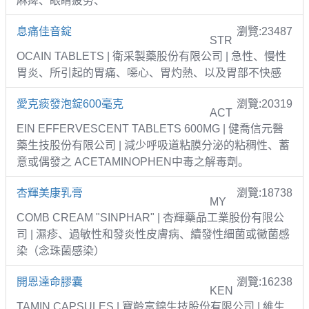
麻痺、眼睛疲勞、
息痛佳音錠
瀏覽:23487
STR
OCAIN TABLETS | 衛采製藥股份有限公司 | 急性、慢性
胃炎、所引起的胃痛、噁心、胃灼熱、以及胃部不快感
愛克痰發泡錠600毫克
瀏覽:20319
ACT
EIN EFFERVESCENT TABLETS 600MG | 健喬信元醫
藥生技股份有限公司 | 減少呼吸道粘膜分泌的粘稠性、蓄
意或偶發之 ACETAMINOPHEN中毒之解毒劑。
杏輝美康乳膏
瀏覽:18738
MY
COMB CREAM "SINPHAR" | 杏輝藥品工業股份有限公
司 | 濕疹、過敏性和發炎性皮膚病、續發性細菌或黴菌感
染（念珠菌感染）
開恩達命膠囊
瀏覽:16238
KEN
TAMIN CAPSULES | 寶齡富錦生技股份有限公司 | 維生