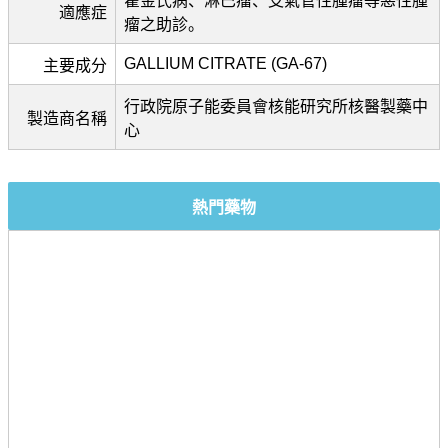
霍金氏病、淋巴瘤、支氣管性腫瘤等惡性腫
適應症
瘤之助診。
GALLIUM CITRATE (GA-67)
主要成分
行政院原子能委員會核能研究所核醫製藥中
製造商名稱
心
熱門藥物