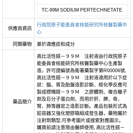
TC-99M SODIUM PERTECHNETATE
行政院原子能委員會核能研究所核醫製藥中
供應商資訊
心
同類藥物
基於適應症和成分
高比活性鎝－９９Ｍ 注射液由行政院原子
能委員會核能研究所核醫製藥中心生產製
造，許可證編號為衛署藥製字第R00006號,
高比活性鎝－９９Ｍ 注射液適用於以下症
狀：腦、胃及胎盤造影診斷、經化學反應可
製成標幟鎝－９９Ｍ 之膠體劑、複合離子
劑及巨分子蛋白劑、而用於肝、脾、骨、
藥品簡介
腎、肺等器官之造影診斷。產品包裝形式為
鉛容器又強化塑膠箱組成發生器，藥物屬於
注射劑類型,可參考圖片或搜索對應圖示。
購買前請注意限由醫師使用, 高比活性鎝－