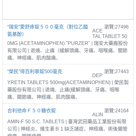
“瑞安”愛舒疼錠５００毫克（對位乙醯
瀏覽:27496
ACE
氨基酚）
TAL TABLET 50
0MG (ACETAMINOPHEN) "PURZER" | 瑞安大藥廠股份
有限公司 | 退燒、止痛（緩解頭痛、牙痛、咽喉痛、關節
痛、神經痛、肌肉酸痛、
“榮民”得百利寧錠500毫克
瀏覽:27443
DEP
YRETIN TABLETS 500mg(ACETAMINOPHEN) | 榮民製
藥股份有限公司 | 退燒、止痛(緩解頭痛、牙痛、咽喉
痛、關節痛、神經痛、肌肉酸痛、
合利他命Ｆ５０糖衣錠
瀏覽:24164
ALIN
AMIN-F 50 S.C. TABLETS | 臺灣武田藥品工業股份有限
公司 | 神經炎、維生素Ｂ１缺乏諸症、神經痛、術後腸管