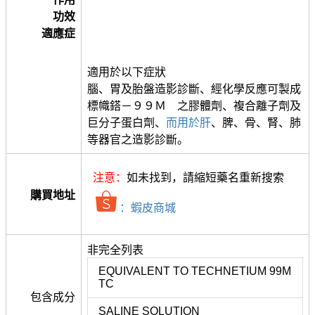
功效
適應症
適用於以下症狀
腦、胃及胎盤造影診斷、經化學反應可製成
標幟鎝－９９Ｍ 之膠體劑、複合離子劑及
巨分子蛋白劑、
而用於肝
、脾、骨、腎、肺
等器官之造影診斷。
注意：
如未找到，請縮短藥名重新搜索
購買地址
：蝦皮商城
非完全列表
EQUIVALENT TO TECHNETIUM 99M
TC
包含成分
SALINE SOLUTION