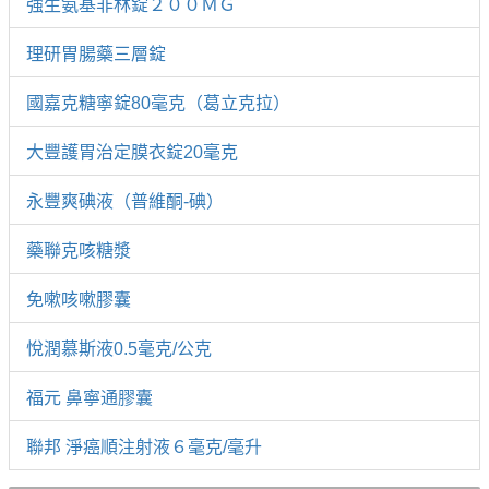
強生氨基非林錠２００ＭＧ
理研胃腸藥三層錠
國嘉克糖寧錠80毫克（葛立克拉）
大豐護胃治定膜衣錠20毫克
永豐爽碘液（普維酮-碘）
藥聯克咳糖漿
免嗽咳嗽膠囊
悅潤慕斯液0.5毫克/公克
福元 鼻寧通膠囊
聯邦 淨癌順注射液６毫克/毫升