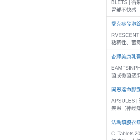
BLETS 
胃部不快感
愛克痰發泡錠
RVESCEN
粘稠性、蓄意
杏輝美康乳
EAM "SI
菌或黴菌感
開恩達命膠
APSULE
疾患（神經
法瑪鎮膜衣錠
C. Tabl