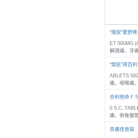
“瑞安”愛舒
ET 500MG
解頭痛、牙
“榮民”得百利
ABLETS 5
痛、咽喉痛
合利他命Ｆ
0 S.C. 
痛、術後腸
息痛佳音錠