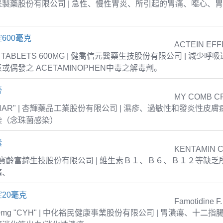
| 衛采製藥股份有限公司 | 急性、慢性胃炎、所引起的胃痛、噁心、
600毫克
ACTEIN EFF
T TABLETS 600MG | 健喬信元醫藥生技股份有限公司 | 減少
或偶發之 ACETAMINOPHEN中毒之解毒劑。
膏
MY COMB C
NPHAR" | 杏輝藥品工業股份有限公司 | 濕疹、過敏性和發炎性皮
染（念珠菌感染）
囊
KENTAMIN 
S | 寶齡富錦生技股份有限公司 | 維生素Ｂ１、Ｂ６、Ｂ１２等缺
痛、
20毫克
Famotidine F.
ets 20mg "CYH" | 中化裕民健康事業股份有限公司 | 胃潰瘍、十