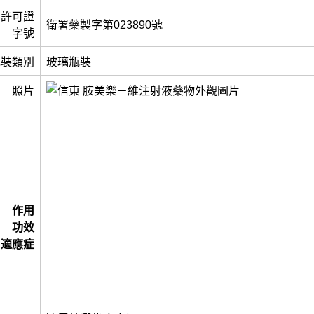
許可證
衛署藥製字第023890號
字號
包裝類別
玻璃瓶裝
照片
作用
功效
適應症