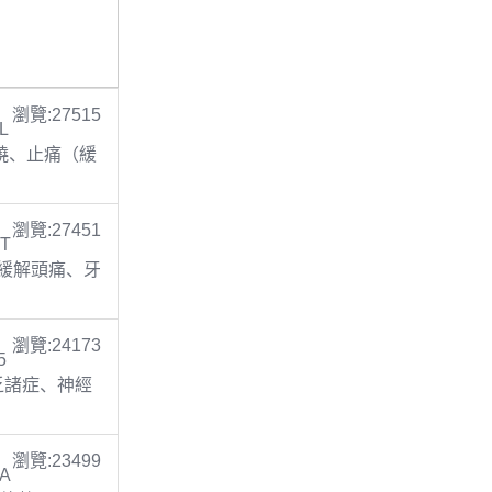
瀏覽:27515
L
 退燒、止痛（緩
瀏覽:27451
 T
止痛(緩解頭痛、牙
瀏覽:24173
5
缺乏諸症、神經
瀏覽:23499
TA