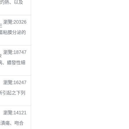
胃灼熱、以及
瀏覽:20326
E
呼吸道粘膜分泌的
瀏覽:18747
R
膚病、續發性細
瀏覽:16247
C
乏所引起之下列
瀏覽:14121
二指腸潰瘍、吻合