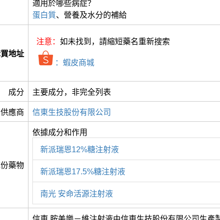
適用於哪些病症？
蛋白質
、營養及水分的補給
注意：
如未找到，請縮短藥名重新搜索
購買地址
：蝦皮商城
成分
主要成分，非完全列表
供應商
信東生技股份有限公司
依據成分和作用
新派瑞恩12%糖注射液
成份藥物
新派瑞恩17.5%糖注射液
南光 安命活源注射液
信東 胺美樂－維注射液由信東生技股份有限公司生產