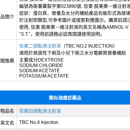
編號為衛署藥製字第023890號, 信東 胺美樂－維注
症狀：蛋白質、營養及水分的補給產品包裝形式為玻
藥品簡介
於注射劑類型,可參考圖片或搜索對應圖示。購買前請
使用, 信東 胺美樂－維注射液的英文名稱為AMINOL-V I
"S.T."，使用前請務必認真閱讀使用說明。
信東二號點滴注射液
（TBC NO.2 INJECTION）
適用於高張性下痢及小兒下痢之水分電解質營養補給
主要成分DEXTROSE
相關推薦
SODIUM CHLORIDE
SODIUM ACETATE
POTASSIUM ACETATE
類似適應症藥品
藥物品名
信東四號點滴注射液
TBC No.4 Injection
英文名