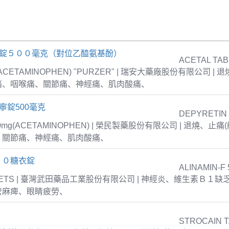
疼錠５００毫克（對位乙醯氨基酚）
ACETAL TAB
 (ACETAMINOPHEN) "PURZER" | 瑞安大藥廠股份有限公司 |
痛、咽喉痛、關節痛、神經痛、肌肉酸痛、
寧錠500毫克
DEPYRETIN
00mg(ACETAMINOPHEN) | 榮民製藥股份有限公司 | 退燒、
、關節痛、神經痛、肌肉酸痛、
５０糖衣錠
ALINAMIN-F 
TABLETS | 臺灣武田藥品工業股份有限公司 | 神經炎、維生素Ｂ１
管麻痺、眼睛疲勞、
STROCAIN 