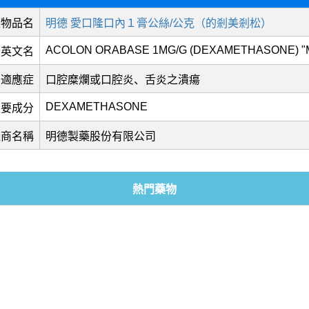
藥物品名
明德 愛口隆口內１膏公絲/公克（的剎美剎松）
ACOLON ORABASE 1MG/G (DEXAMETHASONE) "
英文名
適應症
口腔糜爛或口腔炎、舌炎之潰瘍
DEXAMETHASONE
主要成分
造商名稱
明德製藥股份有限公司
熱門藥物