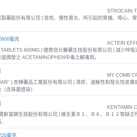
STROCAIN 
| 衛采製藥股份有限公司 | 急性、慢性胃炎、所引起的胃痛、噁心、
600毫克
ACTEIN EFF
T TABLETS 600MG | 健喬信元醫藥生技股份有限公司 | 減少
或偶發之 ACETAMINOPHEN中毒之解毒劑。
膏
MY COMB C
NPHAR" | 杏輝藥品工業股份有限公司 | 濕疹、過敏性和發炎性皮
染（念珠菌感染）
囊
KENTAMIN 
S | 寶齡富錦生技股份有限公司 | 維生素Ｂ１、Ｂ６、Ｂ１２等缺
痛、
20毫克