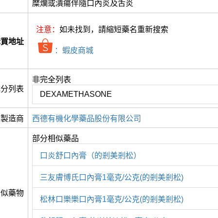
糜爛或潰瘍伴隨口內炎及舌炎
注意：
如未找到，請縮短藥名重新搜索
購買地址
：蝦皮商城
非完全列表
成分列表
DEXAMETHASONE
製造商
西德有機化學藥品股份有限公司
部分相似藥品
口炎舒口內膏（的剎美剎松）
三友膚博氏口內膏1毫克/公克(的剎美剎松)
相似藥物
松林口樂樂口內膏1毫克/公克(的剎美剎松)