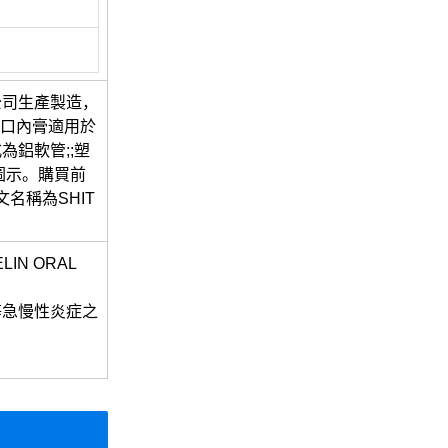
公司生產製造，
霖口內膏適用於
鋁軟管;;塑
圖示。購買前
名稱為SHIT
LIN ORAL
等急慢性炎症之