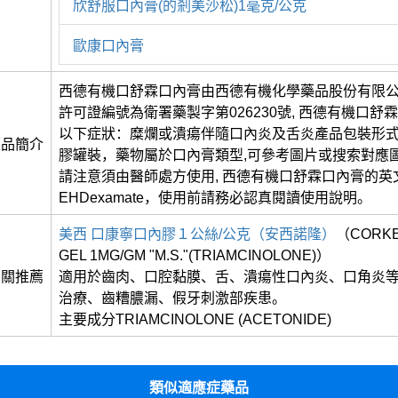
欣舒服口內膏(的剎美沙松)1毫克/公克
歐康口內膏
西德有機口舒霖口內膏由西德有機化學藥品股份有限
許可證編號為衛署藥製字第026230號, 西德有機口舒
以下症狀：糜爛或潰瘍伴隨口內炎及舌炎產品包裝形式為
藥品簡介
膠罐裝，藥物屬於口內膏類型,可參考圖片或搜索對應
請注意須由醫師處方使用, 西德有機口舒霖口內膏的英文
EHDexamate，使用前請務必認真閱讀使用說明。
美西 口康寧口內膠１公絲/公克（安西諾隆）
（CORKE
GEL 1MG/GM "M.S."(TRIAMCINOLONE)）
相關推薦
適用於齒肉、口腔黏膜、舌、潰瘍性口內炎、口角炎
治療、齒糟膿漏、假牙刺激部疾患。
主要成分TRIAMCINOLONE (ACETONIDE)
類似適應症藥品