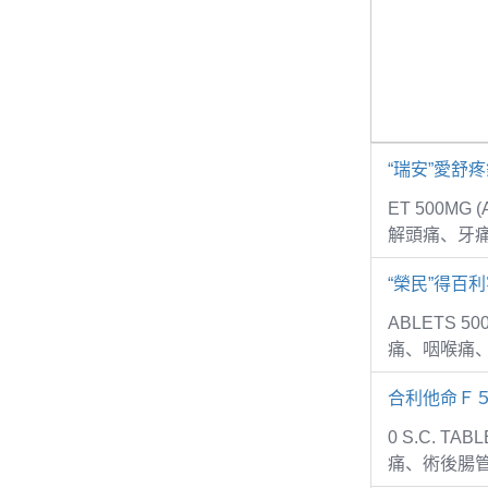
“瑞安”愛舒
ET 500MG
解頭痛、牙
“榮民”得百利
ABLETS 5
痛、咽喉痛
合利他命Ｆ
0 S.C. 
痛、術後腸