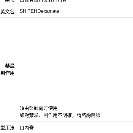
SHITEHDexamate
物英文名
禁忌
副作用
須由醫師處方使用
如對禁忌、副作用不明確，請諮詢醫師
類型用法
口內膏