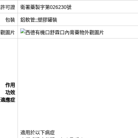
許可證
衛署藥製字第026230號
包裝
鋁軟管;;塑膠罐裝
外觀圖片
作用
功效
適應症
適用於以下病症