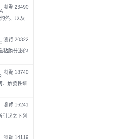
瀏覽:23490
TA
胃灼熱、以及
瀏覽:20322
E
呼吸道粘膜分泌的
瀏覽:18740
R
膚病、續發性細
瀏覽:16241
C
乏所引起之下列
瀏覽:14119