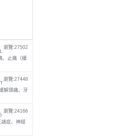
瀏覽:27502
L
 退燒、止痛（緩
瀏覽:27448
 T
止痛(緩解頭痛、牙
瀏覽:24166
5
缺乏諸症、神經