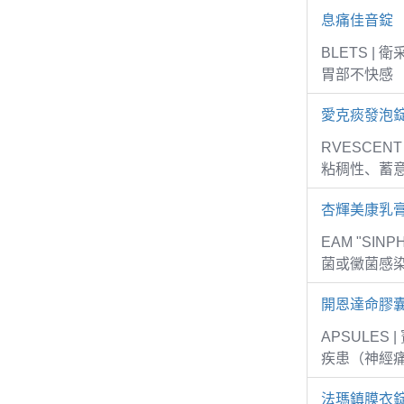
息痛佳音錠
BLETS 
胃部不快感
愛克痰發泡錠
RVESCEN
粘稠性、蓄意
杏輝美康乳
EAM "SI
菌或黴菌感
開恩達命膠
APSULE
疾患（神經
法瑪鎮膜衣錠