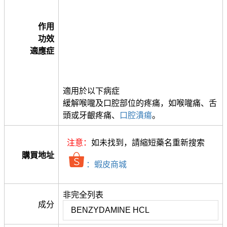
作用
功效
適應症
適用於以下病症
緩解喉嚨及口腔部位的疼痛，如喉嚨痛、舌
頭或牙齦疼痛、
口腔潰瘍
。
注意：
如未找到，請縮短藥名重新搜索
購買地址
：蝦皮商城
非完全列表
成分
BENZYDAMINE HCL