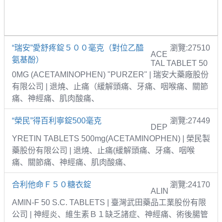
“瑞安”愛舒疼錠５００毫克（對位乙醯
瀏覽:27510
ACE
氨基酚）
TAL TABLET 50
0MG (ACETAMINOPHEN) "PURZER" | 瑞安大藥廠股份
有限公司 | 退燒、止痛（緩解頭痛、牙痛、咽喉痛、關節
痛、神經痛、肌肉酸痛、
“榮民”得百利寧錠500毫克
瀏覽:27449
DEP
YRETIN TABLETS 500mg(ACETAMINOPHEN) | 榮民製
藥股份有限公司 | 退燒、止痛(緩解頭痛、牙痛、咽喉
痛、關節痛、神經痛、肌肉酸痛、
合利他命Ｆ５０糖衣錠
瀏覽:24170
ALIN
AMIN-F 50 S.C. TABLETS | 臺灣武田藥品工業股份有限
公司 | 神經炎、維生素Ｂ１缺乏諸症、神經痛、術後腸管