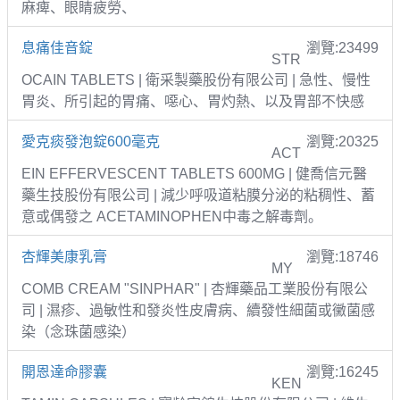
麻痺、眼睛疲勞、
息痛佳音錠
瀏覽:23499
STR
OCAIN TABLETS | 衛采製藥股份有限公司 | 急性、慢性
胃炎、所引起的胃痛、噁心、胃灼熱、以及胃部不快感
愛克痰發泡錠600毫克
瀏覽:20325
ACT
EIN EFFERVESCENT TABLETS 600MG | 健喬信元醫
藥生技股份有限公司 | 減少呼吸道粘膜分泌的粘稠性、蓄
意或偶發之 ACETAMINOPHEN中毒之解毒劑。
杏輝美康乳膏
瀏覽:18746
MY
COMB CREAM "SINPHAR" | 杏輝藥品工業股份有限公
司 | 濕疹、過敏性和發炎性皮膚病、續發性細菌或黴菌感
染（念珠菌感染）
開恩達命膠囊
瀏覽:16245
KEN