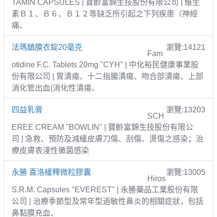
TAMIN CAPSULES | 寶齡富錦生技股份有限公司 | 維生
素Ｂ１、Ｂ６、Ｂ１２等缺乏所引起之下列疾患（神經
痛、
法瑪鎮膜衣錠20毫克
瀏覽:14121
Fam
otidine F.C. Tablets 20mg "CYH" | 中化裕民健康事業股
份有限公司 | 胃潰瘍、十二指腸潰瘍、吻合部潰瘍、上部
消化管出血(消化性潰瘍、
四益乳膏
瀏覽:13203
SCH
EREE CREAM "BOWLIN" | 寶齡富錦生技股份有限公
司 | 急救、預防及減緩皮膚刀傷、刮傷、燙傷之感染；治
療皮膚表淺性黴菌感染
永勝 喜洛緩釋微粒膠囊
瀏覽:13005
Hiros
S.R.M. Capsules "EVEREST" | 永勝藥品工業股份有限
公司 | 治療季節型及常年型過敏性鼻炎的相關症狀，包括
鼻黏膜充血、