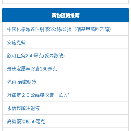
藥物隨機推薦
中國化學滅達注射液5公絲/公撮（硝基甲嘧唑乙醇）
安施克錠
欣可止錠250毫克(妥內散敏)
景德定壓寧膠囊160毫克
光南 治嗽糖漿
舒痛定２０公絲膜衣錠〝華興〞
永信經順注射液
高糖優適錠50毫克