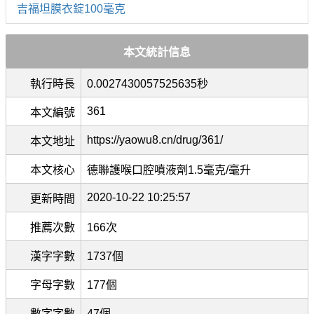
吉福坦膜衣錠100毫克
本文統計信息
執行時長
0.0027430057525635秒
361
本文編號
https://yaowu8.cn/drug/361/
本文地址
本文核心
德聯護喉口腔噴液劑1.5毫克/毫升
2020-10-22 10:25:57
更新時間
推薦次數
166次
漢字字數
1737個
字母字數
177個
數字字數
47個