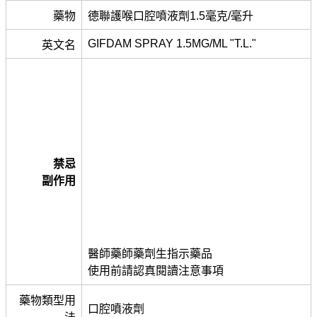
藥物
德聯護喉口腔噴液劑1.5毫克/毫升
GIFDAM SPRAY 1.5MG/ML "T.L."
英文名
禁忌
副作用
醫師藥師藥劑生指示藥品
使用前請認真閱讀注意事項
藥物類型用
口腔噴液劑