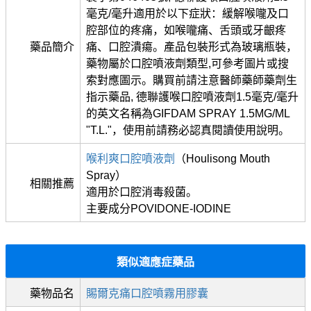
毫克/毫升適用於以下症狀：緩解喉嚨及口
腔部位的疼痛，如喉嚨痛、舌頭或牙齦疼
藥品簡介
痛、口腔潰瘍。產品包裝形式為玻璃瓶裝，
藥物屬於口腔噴液劑類型,可參考圖片或搜
索對應圖示。購買前請注意醫師藥師藥劑生
指示藥品, 德聯護喉口腔噴液劑1.5毫克/毫升
的英文名稱為GIFDAM SPRAY 1.5MG/ML
"T.L."，使用前請務必認真閱讀使用說明。
喉利爽口腔噴液劑
（Houlisong Mouth
Spray）
相關推薦
適用於口腔消毒殺菌。
主要成分POVIDONE-IODINE
類似適應症藥品
藥物品名
賜爾克痛口腔噴霧用膠囊