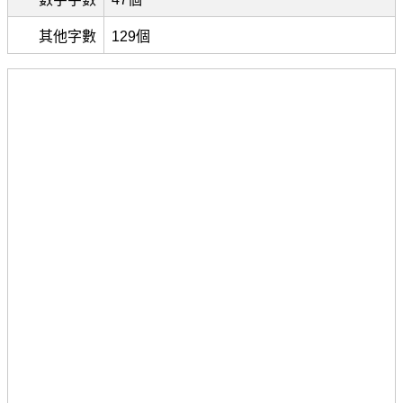
其他字數
129個