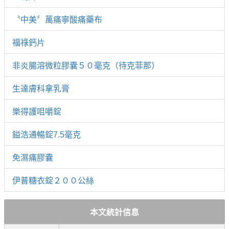
〝中美〞萬痛寧酸痛藥布
福祿鈣片
非炎腸溶微粒膠囊５０毫克（待克菲那）
生達膚科拿乳膏
樂得護咀嚼錠
鎰浩通暢錠7.5毫克
免濕痛膠囊
伊普糖衣錠２００公絲
本文統計信息