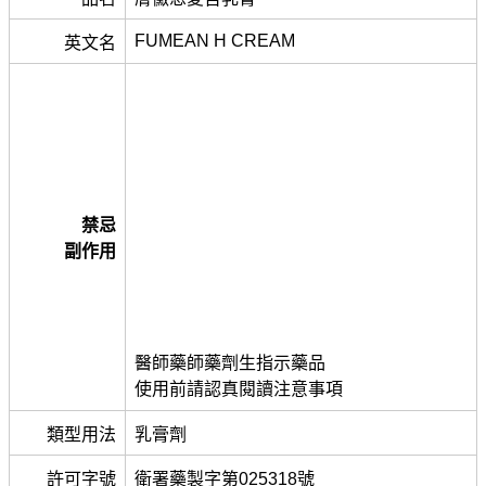
FUMEAN H CREAM
英文名
禁忌
副作用
醫師藥師藥劑生指示藥品
使用前請認真閱讀注意事項
類型用法
乳膏劑
許可字號
衛署藥製字第025318號