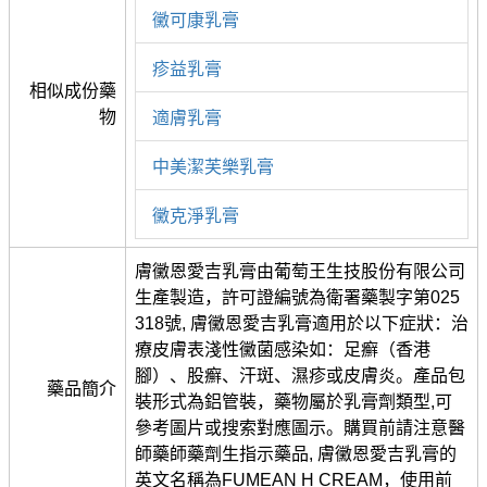
黴可康乳膏
疹益乳膏
相似成份藥
物
適膚乳膏
中美潔芙樂乳膏
黴克淨乳膏
膚黴恩愛吉乳膏由葡萄王生技股份有限公司
生產製造，許可證編號為衛署藥製字第025
318號, 膚黴恩愛吉乳膏適用於以下症狀：治
療皮膚表淺性黴菌感染如：足癬（香港
腳）、股癬、汗斑、濕疹或皮膚炎。產品包
藥品簡介
裝形式為鋁管裝，藥物屬於乳膏劑類型,可
參考圖片或搜索對應圖示。購買前請注意醫
師藥師藥劑生指示藥品, 膚黴恩愛吉乳膏的
英文名稱為FUMEAN H CREAM，使用前