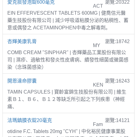
愛克痰發泡錠600毫克
瀏覽:20322
ACT
EIN EFFERVESCENT TABLETS 600MG | 健喬信元醫
藥生技股份有限公司 | 減少呼吸道粘膜分泌的粘稠性、蓄
意或偶發之 ACETAMINOPHEN中毒之解毒劑。
杏輝美康乳膏
瀏覽:18742
MY
COMB CREAM "SINPHAR" | 杏輝藥品工業股份有限公
司 | 濕疹、過敏性和發炎性皮膚病、續發性細菌或黴菌感
染（念珠菌感染）
開恩達命膠囊
瀏覽:16243
KEN
TAMIN CAPSULES | 寶齡富錦生技股份有限公司 | 維生
素Ｂ１、Ｂ６、Ｂ１２等缺乏所引起之下列疾患（神經
痛、
法瑪鎮膜衣錠20毫克
瀏覽:14121
Fam
otidine F.C. Tablets 20mg "CYH" | 中化裕民健康事業股