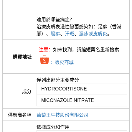
適用於哪些病症？
治療皮膚表淺性黴菌感染如：足癬（香港
腳）、
股癬
、
汗斑
、
濕疹或皮膚炎
。
注意：
如未找到，請縮短藥名重新搜索
購買地址
：蝦皮商城
僅列出部分主要成分
HYDROCORTISONE
成分
MICONAZOLE NITRATE
供應商名稱
葡萄王生技股份有限公司
依據成分和作用