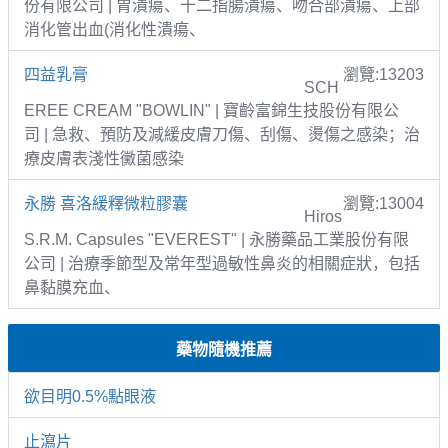
份有限公司 | 胃潰瘍、十二指腸潰瘍、吻合部潰瘍、上部
消化管出血(消化性潰瘍、
四益乳膏
瀏覽:13203
SCH
EREE CREAM "BOWLIN" | 寶齡富錦生技股份有限公
司 | 急救、預防及減緩皮膚刀傷、刮傷、燙傷之感染；治
療皮膚表淺性黴菌感染
永勝 喜洛緩釋微粒膠囊
瀏覽:13004
Hiros
S.R.M. Capsules "EVEREST" | 永勝藥品工業股份有限
公司 | 治療季節型及常年型過敏性鼻炎的相關症狀，包括
鼻黏膜充血、
藥物隨機推薦
欲目明0.5%點眼液
止瀉片