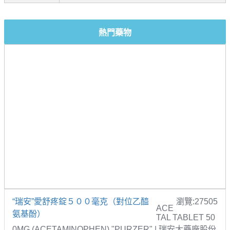
熱門藥物
“瑞安”愛舒疼錠５００毫克（對位乙醯
瀏覽:27505
ACE
氨基酚）
TAL TABLET 50
0MG (ACETAMINOPHEN) "PURZER" | 瑞安大藥廠股份