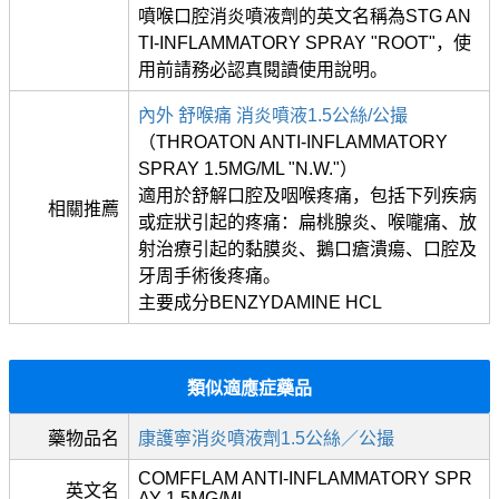
噴喉口腔消炎噴液劑的英文名稱為STG AN
TI-INFLAMMATORY SPRAY "ROOT"，使
用前請務必認真閱讀使用說明。
內外 舒喉痛 消炎噴液1.5公絲/公撮
（THROATON ANTI-INFLAMMATORY
SPRAY 1.5MG/ML "N.W."）
適用於舒解口腔及咽喉疼痛，包括下列疾病
相關推薦
或症狀引起的疼痛：扁桃腺炎、喉嚨痛、放
射治療引起的黏膜炎、鵝口瘡潰瘍、口腔及
牙周手術後疼痛。
主要成分BENZYDAMINE HCL
類似適應症藥品
藥物品名
康護寧消炎噴液劑1.5公絲／公撮
COMFFLAM ANTI-INFLAMMATORY SPR
英文名
AY 1.5MG/ML