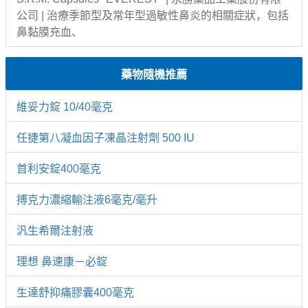
公司 | 治療季節型及常年型過敏性鼻炎的相關症狀，包括
鼻黏膜充血、
藥物隨機推薦
維妥力錠 10/40毫克
任捷第八凝血因子凍晶注射劑 500 IU
首利安錠400毫克
搏克力濃縮輸注液6毫克/毫升
汎生希爾注射液
理想 鼻速康－必錠
生達舒抑痛膠囊400毫克