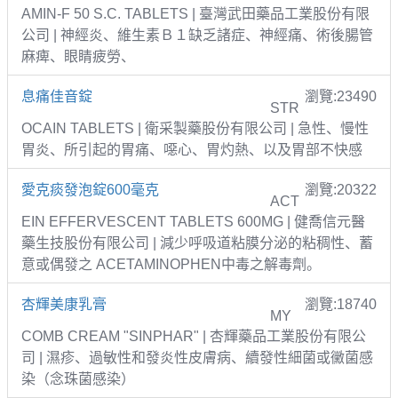
AMIN-F 50 S.C. TABLETS | 臺灣武田藥品工業股份有限
公司 | 神經炎、維生素Ｂ１缺乏諸症、神經痛、術後腸管
麻痺、眼睛疲勞、
息痛佳音錠
瀏覽:23490
STR
OCAIN TABLETS | 衛采製藥股份有限公司 | 急性、慢性
胃炎、所引起的胃痛、噁心、胃灼熱、以及胃部不快感
愛克痰發泡錠600毫克
瀏覽:20322
ACT
EIN EFFERVESCENT TABLETS 600MG | 健喬信元醫
藥生技股份有限公司 | 減少呼吸道粘膜分泌的粘稠性、蓄
意或偶發之 ACETAMINOPHEN中毒之解毒劑。
杏輝美康乳膏
瀏覽:18740
MY
COMB CREAM "SINPHAR" | 杏輝藥品工業股份有限公
司 | 濕疹、過敏性和發炎性皮膚病、續發性細菌或黴菌感
染（念珠菌感染）