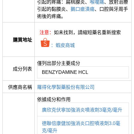
引起的疼痛：扁桃腺炎、
喉嚨痛
、放射治療
引起的黏膜炎、
鵝口瘡潰瘍
、口腔與牙周手
術後的疼痛。
注意：
如未找到，請縮短藥名重新搜索
購買地址
：蝦皮商城
僅列出部分主要成分
成分列表
BENZYDAMINE HCL
供應商名稱
羅得化學製藥股份有限公司
依據成分和作用
廣欣克伏寧加強消炎噴液劑3毫克/毫升
德聯倍康健加強消炎口腔噴液劑3.0毫
克/毫升