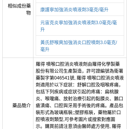
相似成份藥
康護寧加強消炎噴液劑3毫克/毫升
物
元宙克炎寧加強消炎噴液劑3.0毫克/毫
升
黃氏舒喉爽加強消炎口腔噴劑3.0毫克/
毫升
羅得 噴喉口腔消炎噴液劑由羅得化學製藥
股份有限公司生產製造，許可證編號為衛署
藥製字第046541號, 羅得 噴喉口腔消炎噴液
劑適用於以下症狀：舒解口腔及咽喉疼痛，
包括下列疾病或症狀引起的疼痛：扁桃腺
炎、喉嚨痛、放射治療引起的黏膜炎、鵝口
藥品簡介
瘡潰瘍、口腔與牙周手術後的疼痛。產品包
裝形式為玻璃瓶裝;;塑膠瓶裝，藥物屬於口
腔噴液劑類型,可參考圖片或搜索對應圖
示。購買前請注意須由醫師處方使用, 羅得