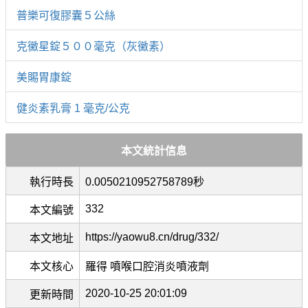
普樂可復膠囊５公絲
克黴星錠５００毫克（灰黴素）
美賜胃康錠
健炎素乳膏 1 毫克/公克
本文統計信息
執行時長
0.0050210952758789秒
332
本文編號
https://yaowu8.cn/drug/332/
本文地址
本文核心
羅得 噴喉口腔消炎噴液劑
2020-10-25 20:01:09
更新時間