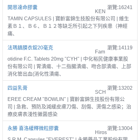
開恩達命膠囊
瀏覽:16241
KEN
TAMIN CAPSULES | 寶齡富錦生技股份有限公司 | 維生
素Ｂ１、Ｂ６、Ｂ１２等缺乏所引起之下列疾患（神經
痛、
法瑪鎮膜衣錠20毫克
瀏覽:14119
Fam
otidine F.C. Tablets 20mg "CYH" | 中化裕民健康事業股
份有限公司 | 胃潰瘍、十二指腸潰瘍、吻合部潰瘍、上部
消化管出血(消化性潰瘍、
四益乳膏
瀏覽:13202
SCH
EREE CREAM "BOWLIN" | 寶齡富錦生技股份有限公
司 | 急救、預防及減緩皮膚刀傷、刮傷、燙傷之感染；治
療皮膚表淺性黴菌感染
永勝 喜洛緩釋微粒膠囊
瀏覽:13004
Hiros
S.R.M. Capsules "EVEREST" | 永勝藥品工業股份有限