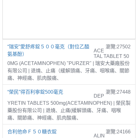
“瑞安”愛舒疼錠５００毫克（對位乙醯
瀏覽:27502
ACE
氨基酚）
TAL TABLET 50
0MG (ACETAMINOPHEN) "PURZER" | 瑞安大藥廠股份
有限公司 | 退燒、止痛（緩解頭痛、牙痛、咽喉痛、關節
痛、神經痛、肌肉酸痛、
“榮民”得百利寧錠500毫克
瀏覽:27448
DEP
YRETIN TABLETS 500mg(ACETAMINOPHEN) | 榮民製
藥股份有限公司 | 退燒、止痛(緩解頭痛、牙痛、咽喉
痛、關節痛、神經痛、肌肉酸痛、
合利他命Ｆ５０糖衣錠
瀏覽:24166
ALIN