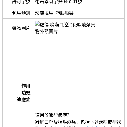
許可字號
衛署藥製字第046541號
包裝類別
玻璃瓶裝;;塑膠瓶裝
藥物圖片
作用
功效
適應症
適用於哪些病症？
舒解口腔及咽喉疼痛，包括下列疾病或症狀