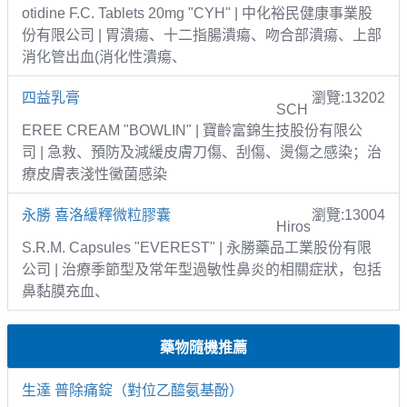
otidine F.C. Tablets 20mg "CYH" | 中化裕民健康事業股
份有限公司 | 胃潰瘍、十二指腸潰瘍、吻合部潰瘍、上部
消化管出血(消化性潰瘍、
四益乳膏
瀏覽:13202
SCH
EREE CREAM "BOWLIN" | 寶齡富錦生技股份有限公
司 | 急救、預防及減緩皮膚刀傷、刮傷、燙傷之感染；治
療皮膚表淺性黴菌感染
永勝 喜洛緩釋微粒膠囊
瀏覽:13004
Hiros
S.R.M. Capsules "EVEREST" | 永勝藥品工業股份有限
公司 | 治療季節型及常年型過敏性鼻炎的相關症狀，包括
鼻黏膜充血、
藥物隨機推薦
生達 普除痛錠（對位乙醯氨基酚）