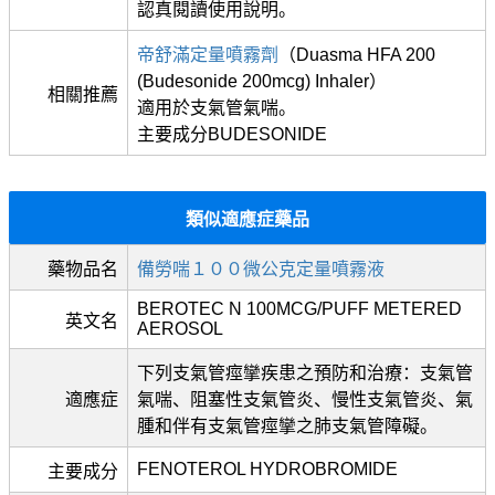
認真閱讀使用說明。
帝舒滿定量噴霧劑
（Duasma HFA 200
(Budesonide 200mcg) Inhaler）
相關推薦
適用於支氣管氣喘。
主要成分BUDESONIDE
類似適應症藥品
藥物品名
備勞喘１００微公克定量噴霧液
BEROTEC N 100MCG/PUFF METERED
英文名
AEROSOL
下列支氣管痙攣疾患之預防和治療：支氣管
適應症
氣喘、阻塞性支氣管炎、慢性支氣管炎、氣
腫和伴有支氣管痙攣之肺支氣管障礙。
FENOTEROL HYDROBROMIDE
主要成分