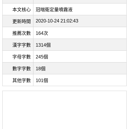
本文核心
冠喘衛定量噴霧液
2020-10-24 21:02:43
更新時間
推薦次數
164次
漢字字數
1314個
字母字數
245個
數字字數
18個
其他字數
101個