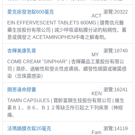
愛克痰發泡錠600毫克
瀏覽:20322
ACT
EIN EFFERVESCENT TABLETS 600MG | 健喬信元醫
藥生技股份有限公司 | 減少呼吸道粘膜分泌的粘稠性、蓄
意或偶發之 ACETAMINOPHEN中毒之解毒劑。
杏輝美康乳膏
瀏覽:18740
MY
COMB CREAM "SINPHAR" | 杏輝藥品工業股份有限公
司 | 濕疹、過敏性和發炎性皮膚病、續發性細菌或黴菌感
染（念珠菌感染）
開恩達命膠囊
瀏覽:16241
KEN
TAMIN CAPSULES | 寶齡富錦生技股份有限公司 | 維生
素Ｂ１、Ｂ６、Ｂ１２等缺乏所引起之下列疾患（神經
痛、
法瑪鎮膜衣錠20毫克
瀏覽:14119
Fam