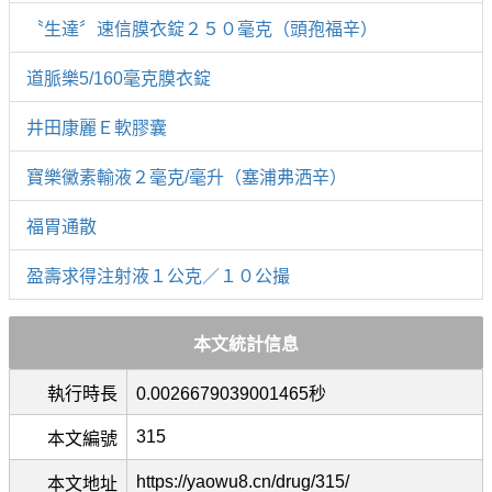
〝生達〞速信膜衣錠２５０毫克（頭孢福辛）
道脈樂5/160毫克膜衣錠
井田康麗Ｅ軟膠囊
寶樂黴素輸液２毫克/毫升（塞浦弗洒辛）
福胃通散
盈壽求得注射液１公克／１０公撮
本文統計信息
執行時長
0.0026679039001465秒
315
本文編號
https://yaowu8.cn/drug/315/
本文地址