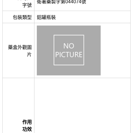
衛署藥製字第044074號
字號
包裝類型
鋁罐瓶裝
藥盒外觀圖
片
作用
功效