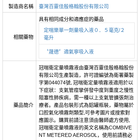
製造商名稱
臺灣百靈佳殷格翰股份有限公司
具有相同成分和適應症的藥品
定喘樂單一劑量吸入液０．５毫克/２
相關藥物
毫升
〝晟德〞適氣寧吸入液
冠喘衛定量噴霧液由臺灣百靈佳殷格翰股份
有限公司生產製造，許可證編號為衛署藥製
字第044074號, 冠喘衛定量噴霧液適用於以
下症狀：支氣管痙攣併發中度到重度之慢性
阻塞性肺疾病，需一種以上支氣管擴張劑治
藥品簡介
療者。產品包裝形式為鋁罐瓶裝，藥物屬於
口腔氣化噴霧劑類型,可參考圖片或搜索對
應圖示。購買前請注意須由醫師處方使用,
冠喘衛定量噴霧液的英文名稱為COMBIVE
NT METERED AEROSOL，使用前請務必