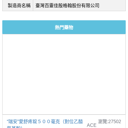
製造商名稱
臺灣百靈佳殷格翰股份有限公司
熱門藥物
“瑞安”愛舒疼錠５００毫克（對位乙醯
瀏覽:27502
ACE