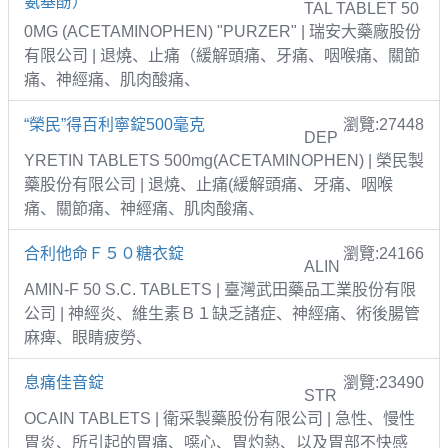
氨基酚）
TAL TABLET 50
0MG (ACETAMINOPHEN) "PURZER" | 瑞安大藥廠股份
有限公司 | 退燒、止痛（緩解頭痛、牙痛、咽喉痛、關節
痛、神經痛、肌肉酸痛、
“榮民”得百利寧錠500毫克
瀏覽:27448
DEP
YRETIN TABLETS 500mg(ACETAMINOPHEN) | 榮民製
藥股份有限公司 | 退燒、止痛(緩解頭痛、牙痛、咽喉
痛、關節痛、神經痛、肌肉酸痛、
合利他命Ｆ５０糖衣錠
瀏覽:24166
ALIN
AMIN-F 50 S.C. TABLETS | 臺灣武田藥品工業股份有限
公司 | 神經炎、維生素Ｂ１缺乏諸症、神經痛、術後腸管
麻痺、眼睛疲勞、
息痛佳音錠
瀏覽:23490
STR
OCAIN TABLETS | 衛采製藥股份有限公司 | 急性、慢性
胃炎、所引起的胃痛、噁心、胃灼熱、以及胃部不快感