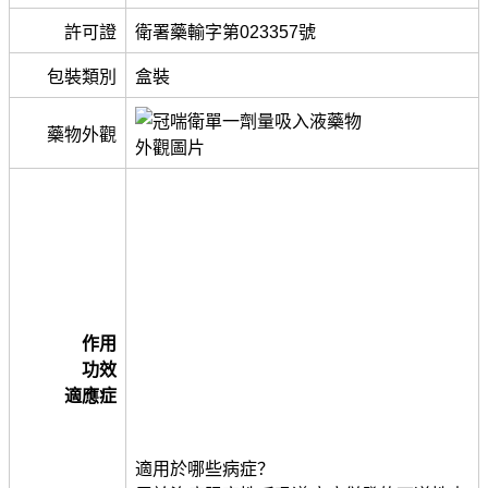
許可證
衛署藥輸字第023357號
包裝類別
盒裝
藥物外觀
作用
功效
適應症
適用於哪些病症？