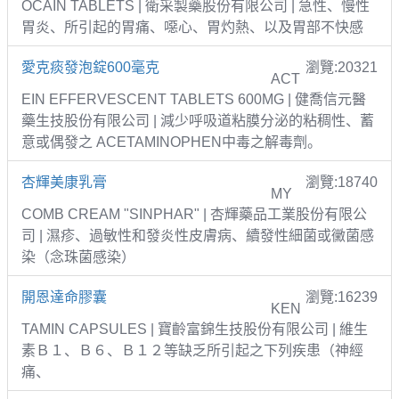
OCAIN TABLETS | 衛采製藥股份有限公司 | 急性、慢性
胃炎、所引起的胃痛、噁心、胃灼熱、以及胃部不快感
愛克痰發泡錠600毫克
瀏覽:20321
ACT
EIN EFFERVESCENT TABLETS 600MG | 健喬信元醫
藥生技股份有限公司 | 減少呼吸道粘膜分泌的粘稠性、蓄
意或偶發之 ACETAMINOPHEN中毒之解毒劑。
杏輝美康乳膏
瀏覽:18740
MY
COMB CREAM "SINPHAR" | 杏輝藥品工業股份有限公
司 | 濕疹、過敏性和發炎性皮膚病、續發性細菌或黴菌感
染（念珠菌感染）
開恩達命膠囊
瀏覽:16239
KEN
TAMIN CAPSULES | 寶齡富錦生技股份有限公司 | 維生
素Ｂ１、Ｂ６、Ｂ１２等缺乏所引起之下列疾患（神經
痛、