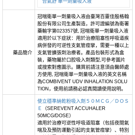
合氣舒 單一劑量吸入液
冠喘衛單一劑量吸入液由臺灣百靈佳殷格翰
股份有限公司生產製造，許可證編號為衛署
藥輸字第023357號, 冠喘衛單一劑量吸入液
適用於以下症狀：用於治療阻塞性呼吸道疾
病併發的可逆性支氣管痙攣，需要一種以上
藥品簡介
支氣管擴張劑治療者。產品包裝形式為盒
裝，藥物屬於口腔吸入劑類型,可參考圖片
或搜索對應圖示。購買前請注意須由醫師處
方使用, 冠喘衛單一劑量吸入液的英文名稱
為COMBIVENT UDV INHALATION SOLU
TION，使用前請務必認真閱讀使用說明。
使立穩準納乾粉吸入劑５０ＭＣＧ／ＤＯＳ
Ｅ
（SEREVENT ACCUHALER
50MCG/DOSE）
適用於治療可逆性呼吸道阻塞（包括夜間氣
喘及及預防運動引起的支氣管痙攣）、特別