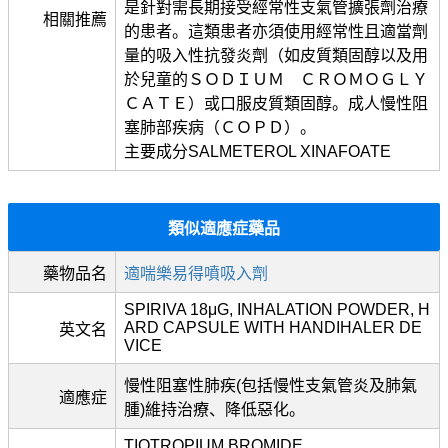
是針對需長期接受經常性支氣管擴張劑治療
相關推薦
的患者。這類患者亦須使用經常性且適當劑
量的吸入性抗發炎劑（如皮質類固醇以及用
於兒童的ＳＯＤＩＵＭ ＣＲＯＭＯＧＬＹ
ＣＡＴＥ）或口服皮質類固醇。成人慢性阻
塞肺部疾病（ＣＯＰＤ）。
主要成分SALMETEROL XINAFOATE
類似適應症藥品
藥物品名
適喘樂易得噴吸入劑
SPIRIVA 18μG, INHALATION POWDER, H
ARD CAPSULE WITH HANDIHALER DE
英文名
VICE
慢性阻塞性肺疾(包括慢性支氣管炎及肺氣
適應症
腫)維持治療、降低惡化。
TIOTROPIUM BROMIDE