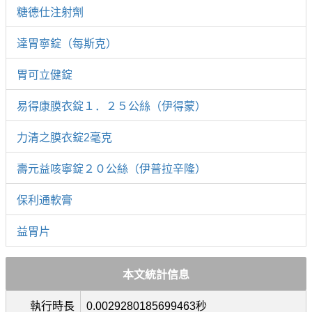
糖德仕注射劑
達胃寧錠（每斯克）
胃可立健錠
易得康膜衣錠１．２５公絲（伊得蒙）
力清之膜衣錠2毫克
壽元益咳寧錠２０公絲（伊普拉辛隆）
保利通軟膏
益胃片
本文統計信息
執行時長
0.0029280185699463秒