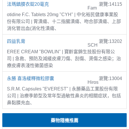
法瑪鎮膜衣錠20毫克
瀏覽:14115
Fam
otidine F.C. Tablets 20mg "CYH" | 中化裕民健康事業股
份有限公司 | 胃潰瘍、十二指腸潰瘍、吻合部潰瘍、上部
消化管出血(消化性潰瘍、
四益乳膏
瀏覽:13202
SCH
EREE CREAM "BOWLIN" | 寶齡富錦生技股份有限公
司 | 急救、預防及減緩皮膚刀傷、刮傷、燙傷之感染；治
療皮膚表淺性黴菌感染
永勝 喜洛緩釋微粒膠囊
瀏覽:13004
Hiros
S.R.M. Capsules "EVEREST" | 永勝藥品工業股份有限
公司 | 治療季節型及常年型過敏性鼻炎的相關症狀，包括
鼻黏膜充血、
藥物隨機推薦