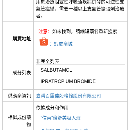
用於治療阻塞性呼吸道疾病併發的可逆性支
氣管痙攣，需要一種以上支氣管擴張劑治療
者。
注意：
如未找到，請縮短藥名重新搜索
購買地址
：蝦皮商城
非完全列表
SALBUTAMOL
成分列表
IPRATROPIUM BROMIDE
供應商資訊
臺灣百靈佳殷格翰股份有限公司
依據成分和作用
相似成份藥
“信東”倍舒美吸入液
物