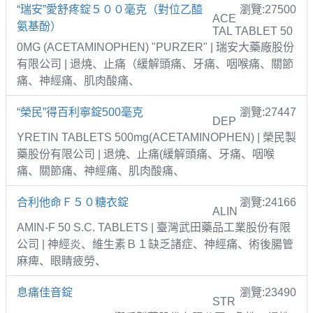
“瑞安”愛舒疼錠５００毫克（對位乙醯
瀏覽:27500
ACE
氨基酚）
TAL TABLET 50
0MG (ACETAMINOPHEN) "PURZER" | 瑞安大藥廠股份
有限公司 | 退燒、止痛（緩解頭痛、牙痛、咽喉痛、關節
痛、神經痛、肌肉酸痛、
“榮民”得百利寧錠500毫克
瀏覽:27447
DEP
YRETIN TABLETS 500mg(ACETAMINOPHEN) | 榮民製
藥股份有限公司 | 退燒、止痛(緩解頭痛、牙痛、咽喉
痛、關節痛、神經痛、肌肉酸痛、
合利他命Ｆ５０糖衣錠
瀏覽:24166
ALIN
AMIN-F 50 S.C. TABLETS | 臺灣武田藥品工業股份有限
公司 | 神經炎、維生素Ｂ１缺乏諸症、神經痛、術後腸管
麻痺、眼睛疲勞、
息痛佳音錠
瀏覽:23490
STR