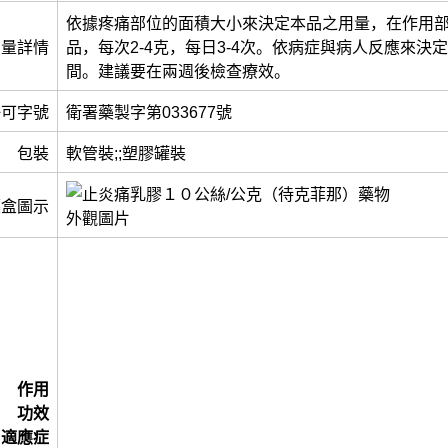
依據疼痛部位的面積大小來決定本品之用量，在作用
用量詳情
品，每次2-4克，每日3-4次。依病症與病人反應來決
間。建議要在兩週後檢查療效。
許可字號
衛署藥製字第033677號
包裝
軟管裝;;塑膠罐裝
藥盒圖示
作用
功效
適應症