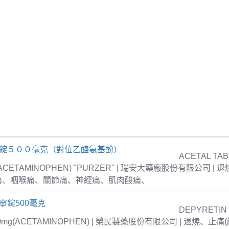
疼錠５００毫克（對位乙醯氨基酚）
ACETAL TAB
 (ACETAMINOPHEN) "PURZER" | 瑞安大藥廠股份有限公司 |
痛、咽喉痛、關節痛、神經痛、肌肉酸痛、
寧錠500毫克
DEPYRETIN
00mg(ACETAMINOPHEN) | 榮民製藥股份有限公司 | 退燒、