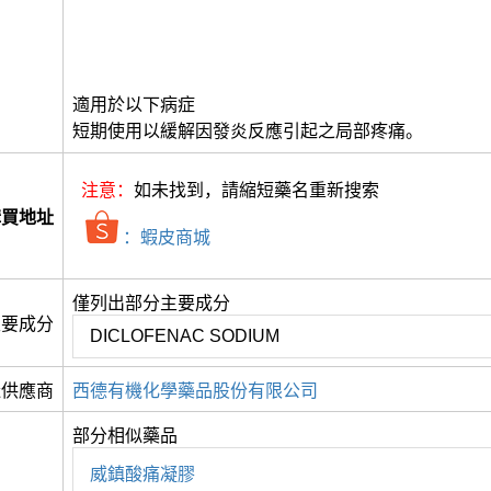
適用於以下病症
短期使用以緩解因發炎反應引起之局部疼痛。
注意：
如未找到，請縮短藥名重新搜索
購買地址
：蝦皮商城
僅列出部分主要成分
主要成分
DICLOFENAC SODIUM
造供應商
西德有機化學藥品股份有限公司
部分相似藥品
威鎮酸痛凝膠