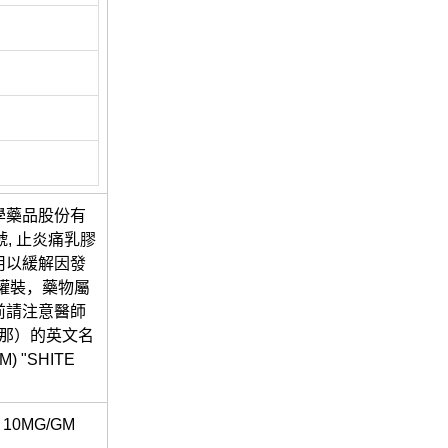
學藥品股份有
, 止炎痛乳膠
用以緩解因發
罐裝，藥物屬
前請注意醫師
菲那）的英文名
) "SHITE
 10MG/GM