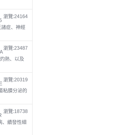
瀏覽:24164
5
缺乏諸症、神經
瀏覽:23487
TA
胃灼熱、以及
瀏覽:20319
E
呼吸道粘膜分泌的
瀏覽:18738
R
膚病、續發性細