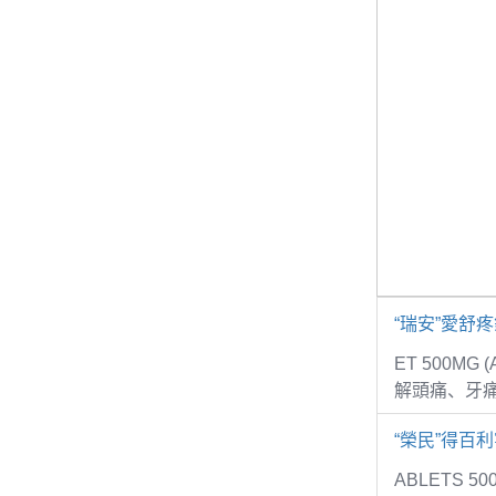
“瑞安”愛舒
ET 500MG
解頭痛、牙
“榮民”得百利
ABLETS 5