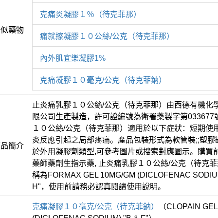
克痛炎凝膠１％（待克菲那）
相似藥物
痛就擦凝膠１０公絲/公克（待克菲那）
內外肌宜樂凝膠1%
克痛凝膠１０毫克/公克（待克菲鈉）
止炎痛乳膠１０公絲/公克（待克菲那）由西德有機化
限公司生產製造，許可證編號為衛署藥製字第033677號
１０公絲/公克（待克菲那）適用於以下症狀：短期使
炎反應引起之局部疼痛。產品包裝形式為軟管裝;;塑膠
藥品簡介
於外用凝膠劑類型,可參考圖片或搜索對應圖示。購買
藥師藥劑生指示藥, 止炎痛乳膠１０公絲/公克（待克
稱為FORMAX GEL 10MG/GM (DICLOFENAC SODIUM
H"，使用前請務必認真閱讀使用說明。
克痛凝膠１０毫克/公克（待克菲鈉）
（CLOPAIN GEL