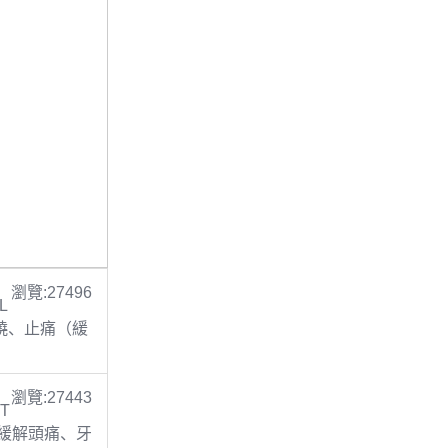
瀏覽:27496
L
 退燒、止痛（緩
瀏覽:27443
 T
止痛(緩解頭痛、牙