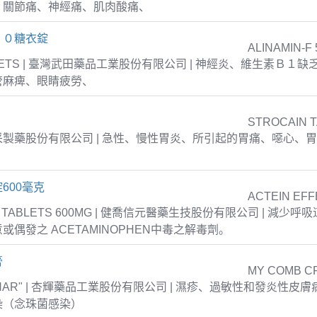
、關節痛、神經痛、肌肉酸痛、
５０糖衣錠
ALINAMIN-F 
TABLETS | 臺灣武田藥品工業股份有限公司 | 神經炎、維生素Ｂ１
管麻痺、眼睛疲勞、
STROCAIN 
| 衛采製藥股份有限公司 | 急性、慢性胃炎、所引起的胃痛、噁心、
600毫克
ACTEIN EFF
T TABLETS 600MG | 健喬信元醫藥生技股份有限公司 | 減少
或偶發之 ACETAMINOPHEN中毒之解毒劑。
膏
MY COMB C
NPHAR" | 杏輝藥品工業股份有限公司 | 濕疹、過敏性和發炎性皮
染（念珠菌感染）