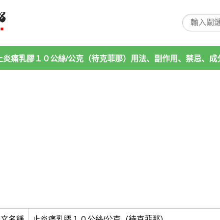
止炎痛乳膠１０公絲/公克（待克菲那）用法、副作用、禁忌、成
中文名稱
止炎痛乳膠１０公絲/公克（待克菲那）