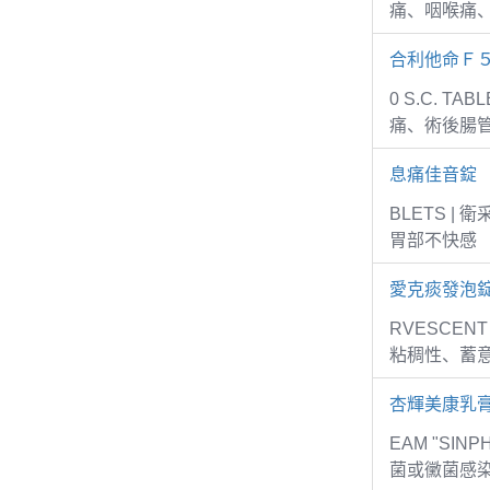
痛、咽喉痛
合利他命Ｆ
0 S.C. 
痛、術後腸
息痛佳音錠
BLETS 
胃部不快感
愛克痰發泡錠
RVESCEN
粘稠性、蓄意
杏輝美康乳
EAM "SI
菌或黴菌感