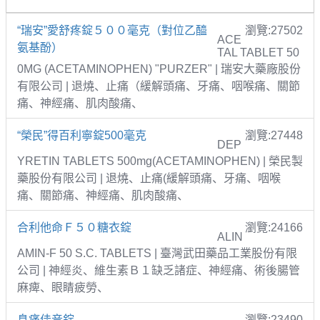
“瑞安”愛舒疼錠５００毫克（對位乙醯
瀏覽:27502
ACE
氨基酚）
TAL TABLET 50
0MG (ACETAMINOPHEN) "PURZER" | 瑞安大藥廠股份
有限公司 | 退燒、止痛（緩解頭痛、牙痛、咽喉痛、關節
痛、神經痛、肌肉酸痛、
“榮民”得百利寧錠500毫克
瀏覽:27448
DEP
YRETIN TABLETS 500mg(ACETAMINOPHEN) | 榮民製
藥股份有限公司 | 退燒、止痛(緩解頭痛、牙痛、咽喉
痛、關節痛、神經痛、肌肉酸痛、
合利他命Ｆ５０糖衣錠
瀏覽:24166
ALIN
AMIN-F 50 S.C. TABLETS | 臺灣武田藥品工業股份有限
公司 | 神經炎、維生素Ｂ１缺乏諸症、神經痛、術後腸管
麻痺、眼睛疲勞、
息痛佳音錠
瀏覽:23490