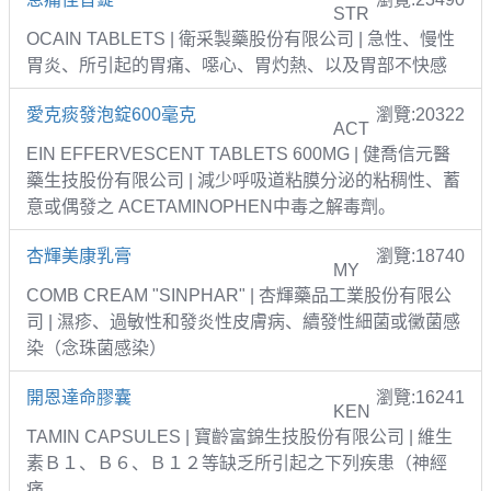
STR
OCAIN TABLETS | 衛采製藥股份有限公司 | 急性、慢性
胃炎、所引起的胃痛、噁心、胃灼熱、以及胃部不快感
愛克痰發泡錠600毫克
瀏覽:20322
ACT
EIN EFFERVESCENT TABLETS 600MG | 健喬信元醫
藥生技股份有限公司 | 減少呼吸道粘膜分泌的粘稠性、蓄
意或偶發之 ACETAMINOPHEN中毒之解毒劑。
杏輝美康乳膏
瀏覽:18740
MY
COMB CREAM "SINPHAR" | 杏輝藥品工業股份有限公
司 | 濕疹、過敏性和發炎性皮膚病、續發性細菌或黴菌感
染（念珠菌感染）
開恩達命膠囊
瀏覽:16241
KEN
TAMIN CAPSULES | 寶齡富錦生技股份有限公司 | 維生
素Ｂ１、Ｂ６、Ｂ１２等缺乏所引起之下列疾患（神經
痛、