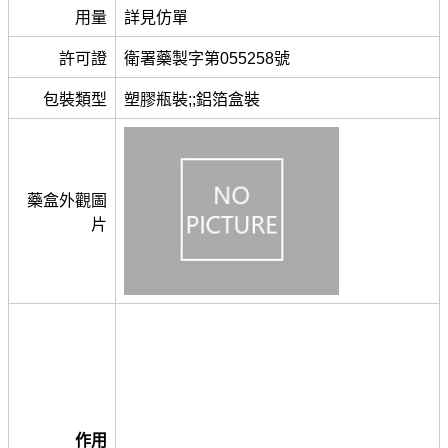
用量
詳見仿單
許可證
衛署藥製字第055258號
包裝類型
塑膠瓶裝;;鋁箔盒裝
藥盒外觀圖
片
作用