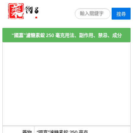
搜尋
“國嘉”濾糖素錠 250 毫克用法、副作用、禁忌、成分
藥物
“國嘉”濾糖素錠 250 毫克