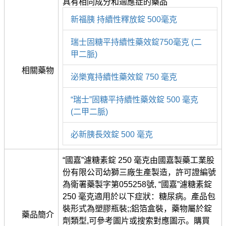
具有相同成分和適應症的藥品
新福胰 持續性釋放錠 500毫克
瑞士固糖平持續性藥效錠750毫克 (二
甲二脈)
相關藥物
泌樂寬持續性藥效錠 750 毫克
“瑞士”固糖平持續性藥效錠 500 毫克
(二甲二脈)
必新胰長效錠 500 毫克
“國嘉”濾糖素錠 250 毫克由國嘉製藥工業股
份有限公司幼獅三廠生產製造，許可證編號
為衛署藥製字第055258號, “國嘉”濾糖素錠
250 毫克適用於以下症狀：糖尿病。產品包
裝形式為塑膠瓶裝;;鋁箔盒裝，藥物屬於錠
藥品簡介
劑類型,可參考圖片或搜索對應圖示。購買