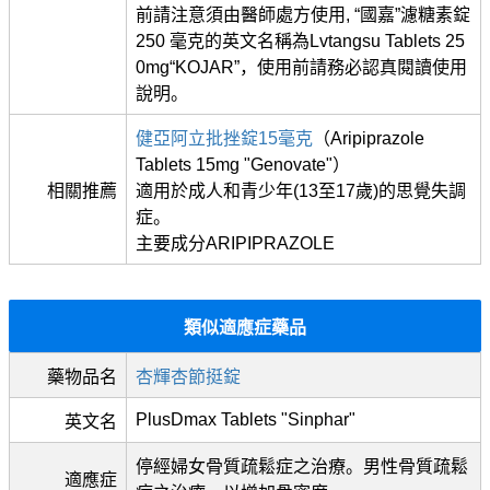
前請注意須由醫師處方使用, “國嘉”濾糖素錠
250 毫克的英文名稱為Lvtangsu Tablets 25
0mg“KOJAR”，使用前請務必認真閱讀使用
說明。
健亞阿立批挫錠15毫克
（Aripiprazole
Tablets 15mg "Genovate"）
相關推薦
適用於成人和青少年(13至17歲)的思覺失調
症。
主要成分ARIPIPRAZOLE
類似適應症藥品
藥物品名
杏輝杏節挺錠
PlusDmax Tablets "Sinphar"
英文名
停經婦女骨質疏鬆症之治療。男性骨質疏鬆
適應症