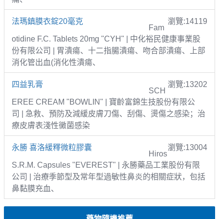
法瑪鎮膜衣錠20毫克
瀏覽:14119
Fam
otidine F.C. Tablets 20mg "CYH" | 中化裕民健康事業股
份有限公司 | 胃潰瘍、十二指腸潰瘍、吻合部潰瘍、上部
消化管出血(消化性潰瘍、
四益乳膏
瀏覽:13202
SCH
EREE CREAM "BOWLIN" | 寶齡富錦生技股份有限公
司 | 急救、預防及減緩皮膚刀傷、刮傷、燙傷之感染；治
療皮膚表淺性黴菌感染
永勝 喜洛緩釋微粒膠囊
瀏覽:13004
Hiros
S.R.M. Capsules "EVEREST" | 永勝藥品工業股份有限
公司 | 治療季節型及常年型過敏性鼻炎的相關症狀，包括
鼻黏膜充血、
藥物隨機推薦