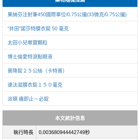
果納芬注射筆450國際單位/0.75公撮(33微克/0.75公撮)
“井田”諾莎特膜衣錠 50 毫克
太田小兒嗽寶顆粒
博士倫愛特淚點眼液
普降錠２５公絲（卡特普）
速汰滋膜衣錠１５０毫克
派頓 痛即止－必錠
本文統計信息
執行時長
0.003680944442749秒