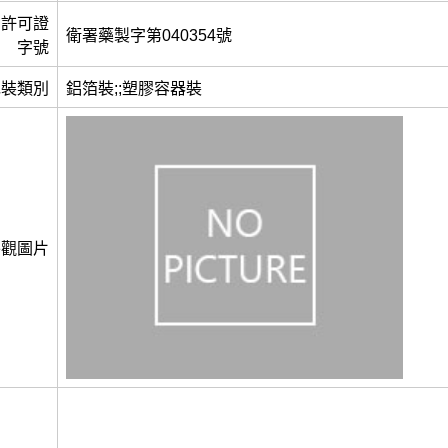
許可證
衛署藥製字第040354號
字號
包裝類別
鋁箔裝;;塑膠容器裝
外觀圖片