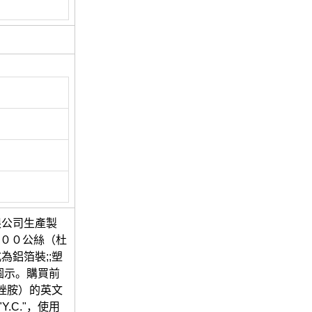
限公司生產製
１００公絲（杜
鋁箔裝;;塑
圖示。購買前
唑胺）的英文
"Y.C."，使用