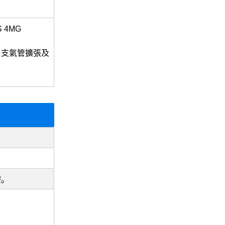
S 4MG
、支氣管擴張及
療。