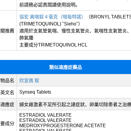
前請務必認真閱讀使用說明。
協宏 离喘錠４毫克（喘每特諾）
（BRONYL TABLET
(TRIMETOQUINOL) "Sieho"）
相關推薦
適用於支氣管氣喘、慢性支氣管炎、氣喘性支氣管炎
肺氣腫
主要成分TRIMETOQUINOL HCL
類似適應症藥品
藥物品名
欣宜倩 錠
Synseq Tablets
英文名
適應症
婦女雌激素不足所引起之諸症狀、卵巢切除患者之治
ESTRADIOL VALERATE
ESTRADIOL VALERATE
主要成分
MEDROXYPROGESTERONE ACETATE
ESTRADIOL VALERATE