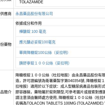
TOLAZAMIDE
供應商
永昌藥品股份有限公司
依據成分和作用
樺醣錠 100 毫克
應元醣必妥錠100毫克
成份藥物
華興降糖錠100公絲（妥拉明）
胰舒寧錠１００公絲（妥拉明）
降糖根錠１００公絲（杜拉唑胺）由永昌藥品股份有
造，許可證編號為衛署藥製字第040354號, 降糖根錠
拉唑胺）適用於以下症狀：成人型糖尿病產品包裝形式為
藥品簡介
膠容器裝，藥物屬於錠劑類型,可參考圖片或搜索對應
請注意須由醫師處方使用, 降糖根錠１００公絲（杜拉
名稱為TOLACON TABLETS 100MG (TOLAZAMIDE) 