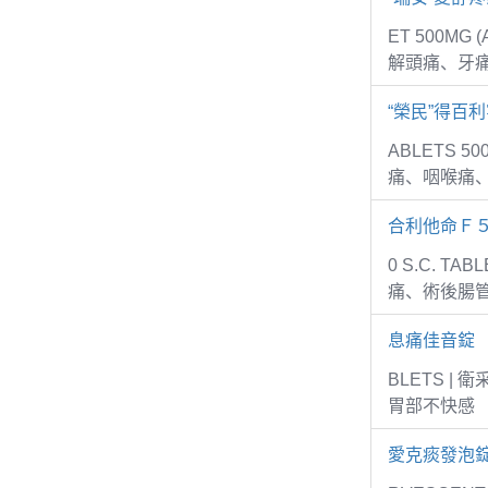
ET 500MG
解頭痛、牙
“榮民”得百利
ABLETS 5
痛、咽喉痛
合利他命Ｆ
0 S.C. 
痛、術後腸
息痛佳音錠
BLETS 
胃部不快感
愛克痰發泡錠