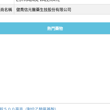
造商名稱
健喬信元醫藥生技股份有限公司
熱門藥物
疼錠５００毫克（對位乙醯氨基酚）