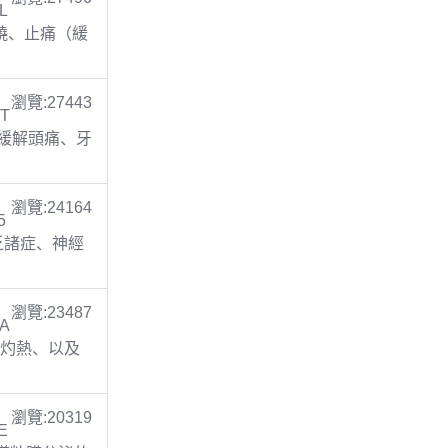
L
 退燒、止痛（緩
瀏覽:27443
 T
止痛(緩解頭痛、牙
瀏覽:24164
5
缺乏諸症、神經
瀏覽:23487
TA
胃灼熱、以及
瀏覽:20319
E