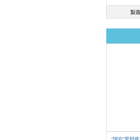
製
“瑞安”愛舒