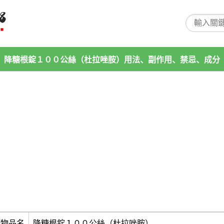
降糖根錠１００公絲（杜拉唑胺）用法、副作用、禁忌、成分
藥物品名
降糖根錠１００公絲（杜拉唑胺）