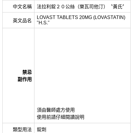
中文名稱
法拉利錠２０公絲（樂瓦司他汀）〝黃氏〞
LOVAST TABLETS 20MG (LOVASTATIN)
英文品名
"H.S."
禁忌
副作用
須由醫師處方使用
使用前請仔細閱讀說明
類型用法
錠劑