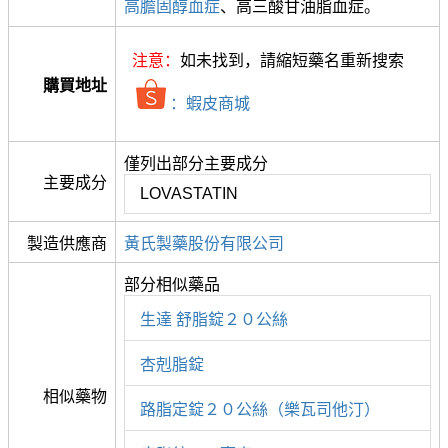
高膽固醇血症
、高三酸甘油脂血症。
注意：
如未找到，請縮短藥名重新搜索
購買地址
：蝦皮商城
僅列出部分主要成分
主要成分
LOVASTATIN
製造供應商
黃氏製藥股份有限公司
部分相似藥品
生達 舒脂錠２０公絲
杏剋脂錠
相似藥物
路脂定錠２０公絲（樂瓦司他汀）