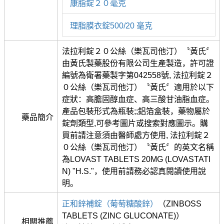
康脂錠２０毫克
理脂膜衣錠500/20 毫克
法拉利錠２０公絲（樂瓦司他汀）〝黃氏〞
由黃氏製藥股份有限公司生產製造，許可證
編號為衛署藥製字第042558號, 法拉利錠２
０公絲（樂瓦司他汀）〝黃氏〞適用於以下
症狀：高膽固醇血症、高三酸甘油脂血症。
產品包裝形式為瓶裝;;鋁箔盒裝，藥物屬於
藥品簡介
錠劑類型,可參考圖片或搜索對應圖示。購
買前請注意須由醫師處方使用, 法拉利錠２
０公絲（樂瓦司他汀）〝黃氏〞的英文名稱
為LOVAST TABLETS 20MG (LOVASTATI
N) "H.S."，使用前請務必認真閱讀使用說
明。
正和鋅補錠（葡萄糖酸鋅）
（ZINBOSS
TABLETS (ZINC GLUCONATE)）
相關推薦