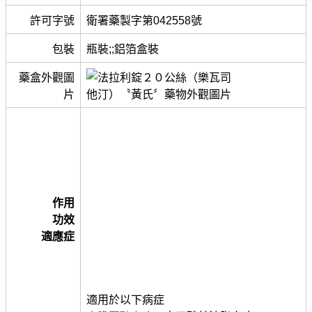
許可字號
衛署藥製字第042558號
包裝
瓶裝;;鋁箔盒裝
藥盒外觀圖
片
作用
功效
適應症
適用於以下病症