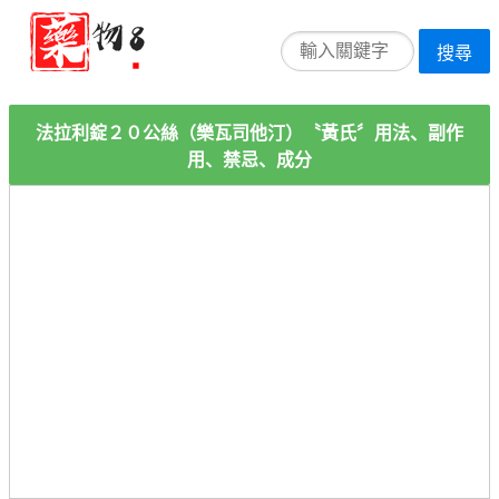
搜尋
法拉利錠２０公絲（樂瓦司他汀）〝黃氏〞用法、副作
用、禁忌、成分