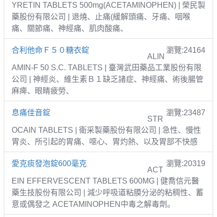
YRETIN TABLETS 500mg(ACETAMINOPHEN) | 榮民製
藥股份有限公司 | 退燒、止痛(緩解頭痛、牙痛、咽喉
痛、關節痛、神經痛、肌肉酸痛、
合利他命Ｆ５０糖衣錠
瀏覽:24164
ALIN
AMIN-F 50 S.C. TABLETS | 臺灣武田藥品工業股份有限
公司 | 神經炎、維生素Ｂ１缺乏諸症、神經痛、術後腸管
麻痺、眼睛疲勞、
息痛佳音錠
瀏覽:23487
STR
OCAIN TABLETS | 衛采製藥股份有限公司 | 急性、慢性
胃炎、所引起的胃痛、噁心、胃灼熱、以及胃部不快感
愛克痰發泡錠600毫克
瀏覽:20319
ACT
EIN EFFERVESCENT TABLETS 600MG | 健喬信元醫
藥生技股份有限公司 | 減少呼吸道粘膜分泌的粘稠性、蓄
意或偶發之 ACETAMINOPHEN中毒之解毒劑。