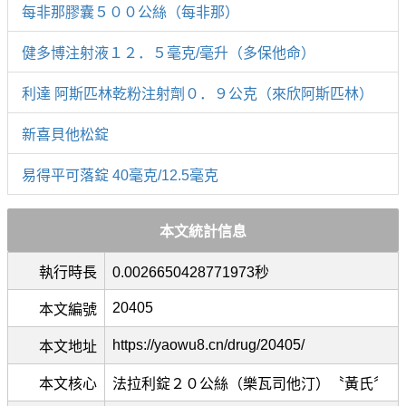
每非那膠囊５００公絲（每非那）
健多博注射液１２．５毫克/毫升（多保他命）
利達 阿斯匹林乾粉注射劑０．９公克（來欣阿斯匹林）
新喜貝他松錠
易得平可落錠 40毫克/12.5毫克
本文統計信息
執行時長
0.0026650428771973秒
20405
本文編號
https://yaowu8.cn/drug/20405/
本文地址
本文核心
法拉利錠２０公絲（樂瓦司他汀）〝黃氏〞