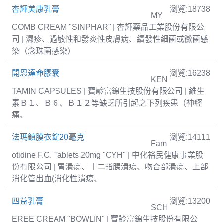
杏輝美康乳膏
瀏覽:18738
MY
COMB CREAM "SINPHAR" | 杏輝藥品工業股份有限公
司 | 濕疹、過敏性和發炎性皮膚病、續發性細菌或黴菌感
染（念珠菌感染）
開恩達命膠囊
瀏覽:16238
KEN
TAMIN CAPSULES | 寶齡富錦生技股份有限公司 | 維生
素Ｂ１、Ｂ６、Ｂ１２等缺乏所引起之下列疾患（神經
痛、
法瑪鎮膜衣錠20毫克
瀏覽:14111
Fam
otidine F.C. Tablets 20mg "CYH" | 中化裕民健康事業股
份有限公司 | 胃潰瘍、十二指腸潰瘍、吻合部潰瘍、上部
消化管出血(消化性潰瘍、
四益乳膏
瀏覽:13200
SCH
EREE CREAM "BOWLIN" | 寶齡富錦生技股份有限公