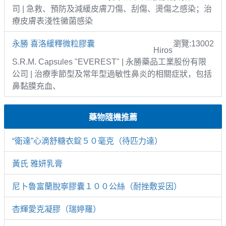
司 | 急救、預防及減緩皮膚刀傷、刮傷、燙傷之感染；治
療皮膚表淺性黴菌感染
永勝 喜洛緩釋微粒膠囊
瀏覽:13002
Hiros
S.R.M. Capsules "EVEREST" | 永勝藥品工業股份有限
公司 | 治療季節型及常年型過敏性鼻炎的相關症狀，包括
鼻黏膜充血、
藥物隨機推薦
“衛達”心滴舒糖衣錠５０毫克（待匹力達）
黃氏 雅妍乳膏
尼卜魯富蘭脫寧膠囊１００公絲（耐挫敷妥因）
杏輝愛克凝膠（瑞婷羅）