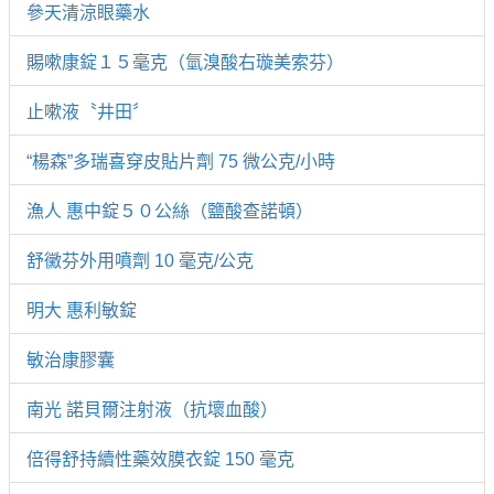
參天清涼眼藥水
賜嗽康錠１５毫克（氫溴酸右璇美索芬）
止嗽液〝井田〞
“楊森”多瑞喜穿皮貼片劑 75 微公克/小時
漁人 惠中錠５０公絲（鹽酸查諾頓）
舒黴芬外用噴劑 10 毫克/公克
明大 惠利敏錠
敏治康膠囊
南光 諾貝爾注射液（抗壞血酸）
倍得舒持續性藥效膜衣錠 150 毫克