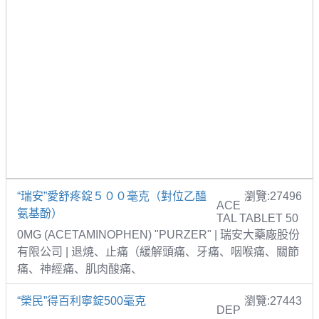
“瑞安”愛舒疼錠５００毫克（對位乙醯
瀏覽:27496
ACE
氨基酚）
TAL TABLET 50
0MG (ACETAMINOPHEN) "PURZER" | 瑞安大藥廠股份
有限公司 | 退燒、止痛（緩解頭痛、牙痛、咽喉痛、關節
痛、神經痛、肌肉酸痛、
“榮民”得百利寧錠500毫克
瀏覽:27443
DEP