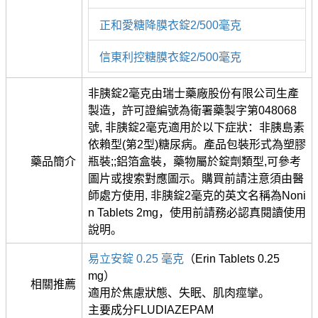
正和愛糖降膜衣錠2/500毫克
信東利控糖膜衣錠2/500毫克
非胰錠2毫克由瑞士藥廠股份有限公司生產
製造，許可證編號為衛署藥製字第048068
號, 非胰錠2毫克適用於以下症狀：非胰島素
依賴型(第2型)糖尿病。產品包裝形式為塑膠
藥品簡介
瓶裝;;鋁箔盒裝，藥物屬於錠劑類型,可參考
圖片或搜索對應圖示。購買前請注意須由醫
師處方使用, 非胰錠2毫克的英文名稱為Noni
n Tablets 2mg，使用前請務必認真閱讀使用
說明。
易立安錠 0.25 毫克
（Erin Tablets 0.25
mg）
相關推薦
適用於焦慮狀態、失眠、肌肉痙攣。
主要成分FLUDIAZEPAM