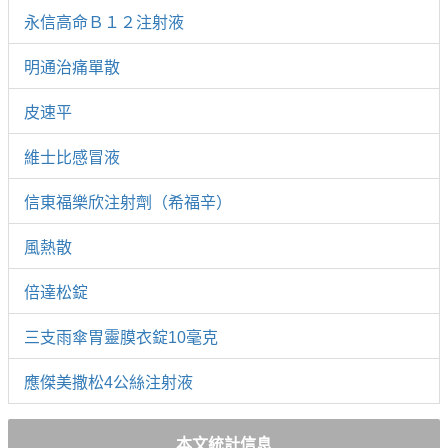
永信高命Ｂ１２注射液
明通治痛單散
皮速平
維士比感冒液
信東福樂欣注射劑（希福辛）
風熱散
倍達松錠
三支雨傘胃靈膜衣錠10毫克
應傑美撒松4公絲注射液
本文統計信息