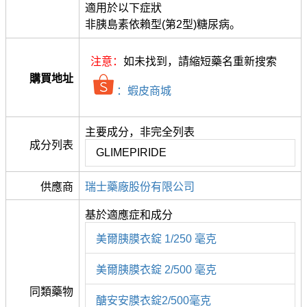
適用於以下症狀
非胰島素依賴型(第2型)糖尿病。
注意：
如未找到，請縮短藥名重新搜索
購買地址
：蝦皮商城
主要成分，非完全列表
成分列表
GLIMEPIRIDE
供應商
瑞士藥廠股份有限公司
基於適應症和成分
美爾胰膜衣錠 1/250 毫克
美爾胰膜衣錠 2/500 毫克
同類藥物
醣安安膜衣錠2/500毫克