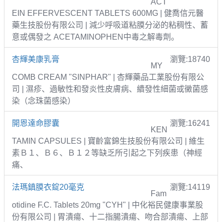
ACT
EIN EFFERVESCENT TABLETS 600MG | 健喬信元醫
藥生技股份有限公司 | 減少呼吸道粘膜分泌的粘稠性、蓄
意或偶發之 ACETAMINOPHEN中毒之解毒劑。
杏輝美康乳膏
瀏覽:18740
MY
COMB CREAM "SINPHAR" | 杏輝藥品工業股份有限公
司 | 濕疹、過敏性和發炎性皮膚病、續發性細菌或黴菌感
染（念珠菌感染）
開恩達命膠囊
瀏覽:16241
KEN
TAMIN CAPSULES | 寶齡富錦生技股份有限公司 | 維生
素Ｂ１、Ｂ６、Ｂ１２等缺乏所引起之下列疾患（神經
痛、
法瑪鎮膜衣錠20毫克
瀏覽:14119
Fam
otidine F.C. Tablets 20mg "CYH" | 中化裕民健康事業股
份有限公司 | 胃潰瘍、十二指腸潰瘍、吻合部潰瘍、上部