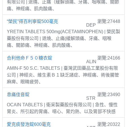
有限公司 | 退燒、止痛（緩解頭痛、牙痛、咽喉痛、關節
痛、神經痛、肌肉酸痛、
“榮民”得百利寧錠500毫克
瀏覽:27448
DEP
YRETIN TABLETS 500mg(ACETAMINOPHEN) | 榮民製
藥股份有限公司 | 退燒、止痛(緩解頭痛、牙痛、咽喉
痛、關節痛、神經痛、肌肉酸痛、
合利他命Ｆ５０糖衣錠
瀏覽:24166
ALIN
AMIN-F 50 S.C. TABLETS | 臺灣武田藥品工業股份有限
公司 | 神經炎、維生素Ｂ１缺乏諸症、神經痛、術後腸管
麻痺、眼睛疲勞、
息痛佳音錠
瀏覽:23490
STR
OCAIN TABLETS | 衛采製藥股份有限公司 | 急性、慢性
胃炎、所引起的胃痛、噁心、胃灼熱、以及胃部不快感
愛克痰發泡錠600毫克
瀏覽:20322