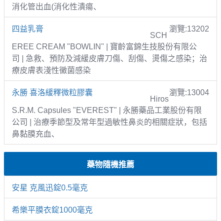
消化管出血(消化性潰瘍、
四益乳膏
瀏覽:13202
SCH
EREE CREAM "BOWLIN" | 寶齡富錦生技股份有限公
司 | 急救、預防及減緩皮膚刀傷、刮傷、燙傷之感染；治
療皮膚表淺性黴菌感染
永勝 喜洛緩釋微粒膠囊
瀏覽:13004
Hiros
S.R.M. Capsules "EVEREST" | 永勝藥品工業股份有限
公司 | 治療季節型及常年型過敏性鼻炎的相關症狀，包括
鼻黏膜充血、
藥物隨機推薦
安星 克風迅錠0.5毫克
希樂平膜衣錠1000毫克