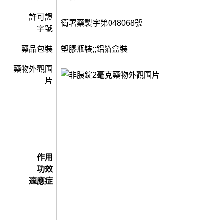
許可證
衛署藥製字第048068號
字號
藥品包裝
塑膠瓶裝;;鋁箔盒裝
藥物外觀圖
片
作用
功效
適應症