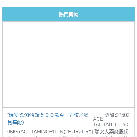
熱門藥物
“瑞安”愛舒疼錠５００毫克（對位乙醯
瀏覽:27502
ACE
氨基酚）
TAL TABLET 50
0MG (ACETAMINOPHEN) "PURZER" | 瑞安大藥廠股份