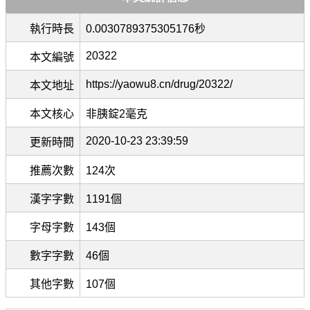
執行時長
0.0030789375305176秒
20322
本文編號
https://yaowu8.cn/drug/20322/
本文地址
本文核心
非胰錠2毫克
2020-10-23 23:39:59
更新時間
推薦次數
124次
漢字字數
1191個
字母字數
143個
數字字數
46個
其他字數
107個