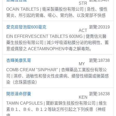
STR
OCAIN TABLETS | 衛采製藥股份有限公司 | 急性、慢性
胃炎、所引起的胃痛、噁心、胃灼熱、以及胃部不快感
愛克痰發泡錠600毫克
瀏覽:20319
ACT
EIN EFFERVESCENT TABLETS 600MG | 健喬信元醫
藥生技股份有限公司 | 減少呼吸道粘膜分泌的粘稠性、蓄
意或偶發之 ACETAMINOPHEN中毒之解毒劑。
杏輝美康乳膏
瀏覽:18738
MY
COMB CREAM "SINPHAR" | 杏輝藥品工業股份有限公
司 | 濕疹、過敏性和發炎性皮膚病、續發性細菌或黴菌感
染（念珠菌感染）
開恩達命膠囊
瀏覽:16238
KEN
TAMIN CAPSULES | 寶齡富錦生技股份有限公司 | 維生
素Ｂ１、Ｂ６、Ｂ１２等缺乏所引起之下列疾患（神經
痛、