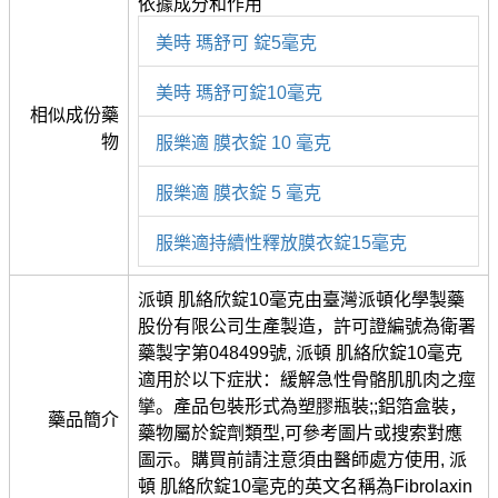
依據成分和作用
美時 瑪舒可 錠5毫克
美時 瑪舒可錠10毫克
相似成份藥
物
服樂適 膜衣錠 10 毫克
服樂適 膜衣錠 5 毫克
服樂適持續性釋放膜衣錠15毫克
派頓 肌絡欣錠10毫克由臺灣派頓化學製藥
股份有限公司生產製造，許可證編號為衛署
藥製字第048499號, 派頓 肌絡欣錠10毫克
適用於以下症狀：緩解急性骨骼肌肌肉之痙
攣。產品包裝形式為塑膠瓶裝;;鋁箔盒裝，
藥品簡介
藥物屬於錠劑類型,可參考圖片或搜索對應
圖示。購買前請注意須由醫師處方使用, 派
頓 肌絡欣錠10毫克的英文名稱為Fibrolaxin