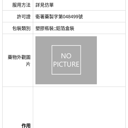
服用方法
詳見仿單
許可證
衛署藥製字第048499號
包裝類別
塑膠瓶裝;;鋁箔盒裝
藥物外觀圖
片
作用