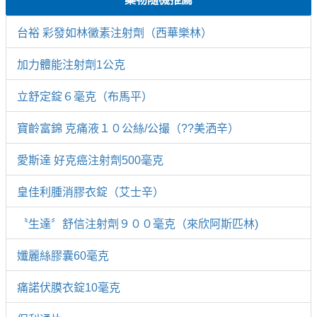
台裕 彩發如林黴素注射劑（西華樂林）
加力體能注射劑1公克
立舒定錠６毫克（布馬平）
寶齡富錦 克痛液１０公絲/公撮（??美洒辛）
愛斯達 好克癌注射劑500毫克
皇佳利腫消膠衣錠（艾士辛）
〝生達〞舒信注射劑９００毫克（來欣阿斯匹林)
孅麗絲膠囊60毫克
痛諾伏膜衣錠10毫克