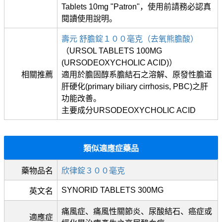
Tablets 10mg "Patron"，使用前請務必認真
閱讀使用說明。
壽元 舒膽錠１００毫克（去氧熊膽酸）
（URSOL TABLETS 100MG
(URSODEOXYCHOLIC ACID)）
相關推薦
適用於膽固醇系膽結石之溶解、原發性膽道
肝硬化(primary biliary cirrhosis, PBC)之肝
功能改善。
主要成分URSODEOXYCHOLIC ACID
類似適應症藥品
藥物品名
欣律錠３００毫克
SYNORID TABLETS 300MG
英文名
痛風症、痛風性關節炎、尿酸結石、癌症或
適應症