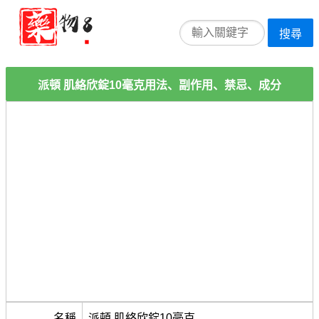
搜尋
派頓 肌絡欣錠10毫克用法、副作用、禁忌、成分
名稱
派頓 肌絡欣錠10毫克