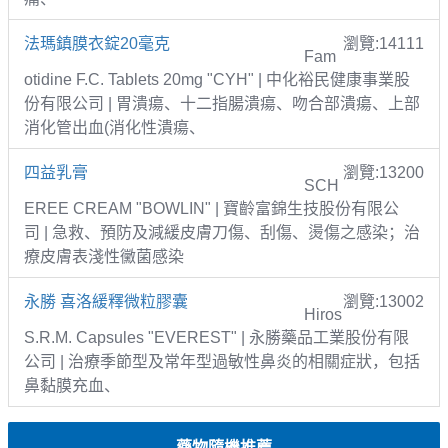
法瑪鎮膜衣錠20毫克
瀏覽:14111
Fam
otidine F.C. Tablets 20mg "CYH" | 中化裕民健康事業股
份有限公司 | 胃潰瘍、十二指腸潰瘍、吻合部潰瘍、上部
消化管出血(消化性潰瘍、
四益乳膏
瀏覽:13200
SCH
EREE CREAM "BOWLIN" | 寶齡富錦生技股份有限公
司 | 急救、預防及減緩皮膚刀傷、刮傷、燙傷之感染；治
療皮膚表淺性黴菌感染
永勝 喜洛緩釋微粒膠囊
瀏覽:13002
Hiros
S.R.M. Capsules "EVEREST" | 永勝藥品工業股份有限
公司 | 治療季節型及常年型過敏性鼻炎的相關症狀，包括
鼻黏膜充血、
藥物隨機推薦