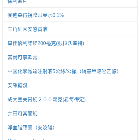
保利通片
麥迪森得視隆眼藥水0.1%
三角矸國安感冒液
皇佳優利諾錠200毫克(服拉沃塞特)
富爾可寧軟膏
中國化學滅達注射液5公絲/公撮（硝基甲嘧唑乙醇）
安嗽糖漿
成大喜美胃錠２００毫克(希每得定)
井田可其而錠
淨血脂膠囊（安汝膊）