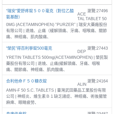
“瑞安”愛舒疼錠５００毫克（對位乙醯
瀏覽:27496
ACE
氨基酚）
TAL TABLET 50
0MG (ACETAMINOPHEN) "PURZER" | 瑞安大藥廠股份
有限公司 | 退燒、止痛（緩解頭痛、牙痛、咽喉痛、關節
痛、神經痛、肌肉酸痛、
“榮民”得百利寧錠500毫克
瀏覽:27443
DEP
YRETIN TABLETS 500mg(ACETAMINOPHEN) | 榮民製
藥股份有限公司 | 退燒、止痛(緩解頭痛、牙痛、咽喉
痛、關節痛、神經痛、肌肉酸痛、
合利他命Ｆ５０糖衣錠
瀏覽:24164
ALIN
AMIN-F 50 S.C. TABLETS | 臺灣武田藥品工業股份有限
公司 | 神經炎、維生素Ｂ１缺乏諸症、神經痛、術後腸管
麻痺、眼睛疲勞、
息痛佳音錠
瀏覽:23487