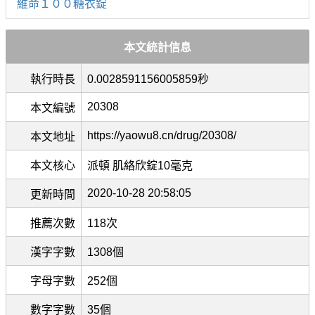
維命１００糖衣錠
本文統計信息
執行時長
0.0028591156005859秒
20308
本文編號
https://yaowu8.cn/drug/20308/
本文地址
本文核心
派頓 肌絡欣錠10毫克
2020-10-28 20:58:05
更新時間
推薦次數
118次
漢字字數
1308個
字母字數
252個
數字字數
35個