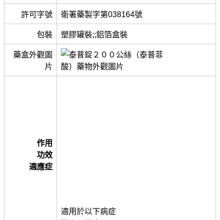
許可字號
衛署藥製字第038164號
包裝
塑膠罐裝;;鋁箔盒裝
藥盒外觀圖
片
作用
功效
適應症
適用於以下病症