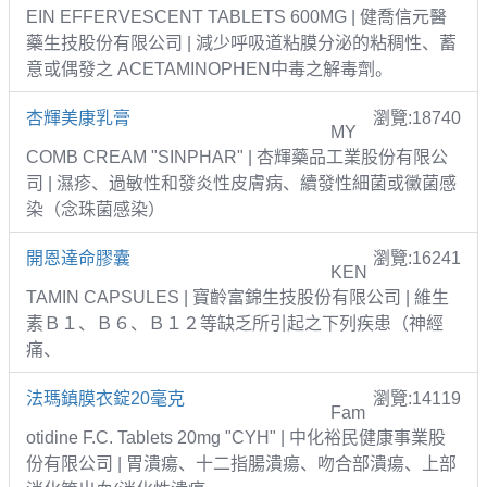
EIN EFFERVESCENT TABLETS 600MG | 健喬信元醫
藥生技股份有限公司 | 減少呼吸道粘膜分泌的粘稠性、蓄
意或偶發之 ACETAMINOPHEN中毒之解毒劑。
杏輝美康乳膏
瀏覽:18740
MY
COMB CREAM "SINPHAR" | 杏輝藥品工業股份有限公
司 | 濕疹、過敏性和發炎性皮膚病、續發性細菌或黴菌感
染（念珠菌感染）
開恩達命膠囊
瀏覽:16241
KEN
TAMIN CAPSULES | 寶齡富錦生技股份有限公司 | 維生
素Ｂ１、Ｂ６、Ｂ１２等缺乏所引起之下列疾患（神經
痛、
法瑪鎮膜衣錠20毫克
瀏覽:14119
Fam
otidine F.C. Tablets 20mg "CYH" | 中化裕民健康事業股
份有限公司 | 胃潰瘍、十二指腸潰瘍、吻合部潰瘍、上部