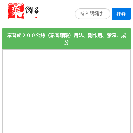
搜尋
泰普錠２００公絲（泰普菲酸）用法、副作用、禁忌、成
分