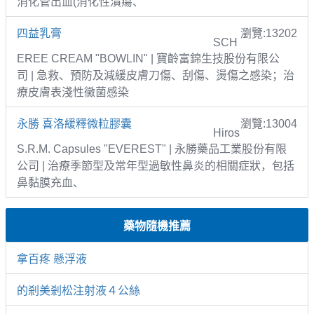
消化管出血(消化性潰瘍、
四益乳膏
瀏覽:13202
SCH
EREE CREAM "BOWLIN" | 寶齡富錦生技股份有限公
司 | 急救、預防及減緩皮膚刀傷、刮傷、燙傷之感染；治
療皮膚表淺性黴菌感染
永勝 喜洛緩釋微粒膠囊
瀏覽:13004
Hiros
S.R.M. Capsules "EVEREST" | 永勝藥品工業股份有限
公司 | 治療季節型及常年型過敏性鼻炎的相關症狀，包括
鼻黏膜充血、
藥物隨機推薦
拿百疼 懸浮液
的剎美剎松注射液４公絲