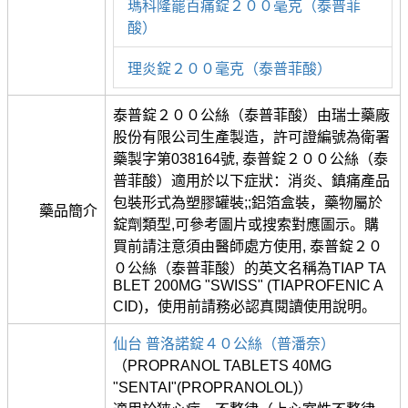
瑪科隆罷百痛錠２００毫克（泰普菲
酸）
理炎錠２００毫克（泰普菲酸）
泰普錠２００公絲（泰普菲酸）由瑞士藥廠
股份有限公司生產製造，許可證編號為衛署
藥製字第038164號, 泰普錠２００公絲（泰
普菲酸）適用於以下症狀：消炎、鎮痛產品
包裝形式為塑膠罐裝;;鋁箔盒裝，藥物屬於
藥品簡介
錠劑類型,可參考圖片或搜索對應圖示。購
買前請注意須由醫師處方使用, 泰普錠２０
０公絲（泰普菲酸）的英文名稱為TIAP TA
BLET 200MG "SWISS" (TIAPROFENIC A
CID)，使用前請務必認真閱讀使用說明。
仙台 普洛諾錠４０公絲（普潘奈）
（PROPRANOL TABLETS 40MG
"SENTAI"(PROPRANOLOL)）