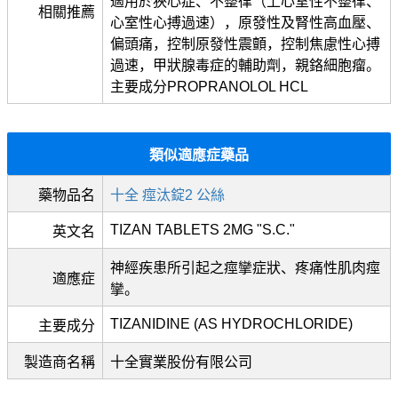
適用於狹心症、不整律（上心室性不整律、
相關推薦
心室性心搏過速），原發性及腎性高血壓、
偏頭痛，控制原發性震顫，控制焦慮性心搏
過速，甲狀腺毒症的輔助劑，親鉻細胞瘤。
主要成分PROPRANOLOL HCL
類似適應症藥品
藥物品名
十全 痙汰錠2 公絲
TIZAN TABLETS 2MG "S.C."
英文名
神經疾患所引起之痙攣症狀、疼痛性肌肉痙
適應症
攣。
TIZANIDINE (AS HYDROCHLORIDE)
主要成分
製造商名稱
十全實業股份有限公司