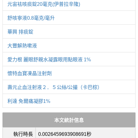
元宙袪咳痰錠20毫克(伊普拉辛隆)
舒咳寧液0.8毫克/毫升
華興 排痰錠
大豐解熱嗽液
愛力根 麗眼舒親水凝露眼用點眼液 1%
懷特血寶凍晶注射劑
壽元止血注射液２．５公絲/公撮（卡巴棕）
利達 免爾痛凝膠1%
本文統計信息
執行時長
0.0026459693908691秒