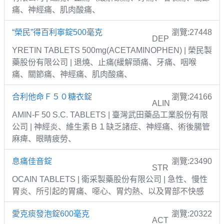
痛、神經痛、肌肉酸痛、
“榮民”得百利寧錠500毫克
瀏覽:27448
DEP
YRETIN TABLETS 500mg(ACETAMINOPHEN) | 榮民製
藥股份有限公司 | 退燒、止痛(緩解頭痛、牙痛、咽喉
痛、關節痛、神經痛、肌肉酸痛、
合利他命Ｆ５０糖衣錠
瀏覽:24166
ALIN
AMIN-F 50 S.C. TABLETS | 臺灣武田藥品工業股份有限
公司 | 神經炎、維生素Ｂ１缺乏諸症、神經痛、術後腸管
麻痺、眼睛疲勞、
息痛佳音錠
瀏覽:23490
STR
OCAIN TABLETS | 衛采製藥股份有限公司 | 急性、慢性
胃炎、所引起的胃痛、噁心、胃灼熱、以及胃部不快感
愛克痰發泡錠600毫克
瀏覽:20322
ACT