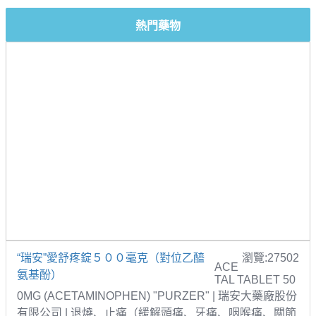
熱門藥物
“瑞安”愛舒疼錠５００毫克（對位乙醯
瀏覽:27502
ACE
氨基酚）
TAL TABLET 50
0MG (ACETAMINOPHEN) "PURZER" | 瑞安大藥廠股份
有限公司 | 退燒、止痛（緩解頭痛、牙痛、咽喉痛、關節