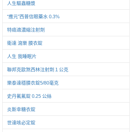
人生驅蟲糖漿
“應元”西普信眼藥水 0.3%
特癌適濃縮注射劑
衛達 瀉樂 膜衣錠
人生 我睡眠片
聯邦克歐煞西林注射劑１公克
樂泰達穩膜衣錠5/80毫克
史丹氟氟錠 0.25 公絲
炎斯幸糖衣錠
世達咳必定錠