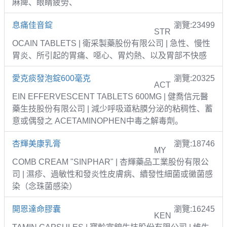
麻痺、眼睛疲勞、
息痛佳音錠
瀏覽:23499
STR
OCAIN TABLETS | 衛采製藥股份有限公司 | 急性、慢性
胃炎、所引起的胃痛、噁心、胃灼熱、以及胃部不快感
愛克痰發泡錠600毫克
瀏覽:20325
ACT
EIN EFFERVESCENT TABLETS 600MG | 健喬信元醫
藥生技股份有限公司 | 減少呼吸道粘膜分泌的粘稠性、蓄
意或偶發之 ACETAMINOPHEN中毒之解毒劑。
杏輝美康乳膏
瀏覽:18746
MY
COMB CREAM "SINPHAR" | 杏輝藥品工業股份有限公
司 | 濕疹、過敏性和發炎性皮膚病、續發性細菌或黴菌感
染（念珠菌感染）
開恩達命膠囊
瀏覽:16245
KEN