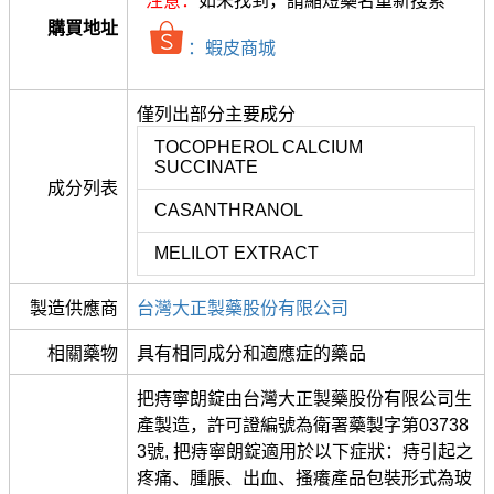
注意：
如未找到，請縮短藥名重新搜索
購買地址
：蝦皮商城
僅列出部分主要成分
TOCOPHEROL CALCIUM
SUCCINATE
成分列表
CASANTHRANOL
MELILOT EXTRACT
製造供應商
台灣大正製藥股份有限公司
相關藥物
具有相同成分和適應症的藥品
把痔寧朗錠由台灣大正製藥股份有限公司生
產製造，許可證編號為衛署藥製字第03738
3號, 把痔寧朗錠適用於以下症狀：痔引起之
疼痛、腫脹、出血、搔癢產品包裝形式為玻