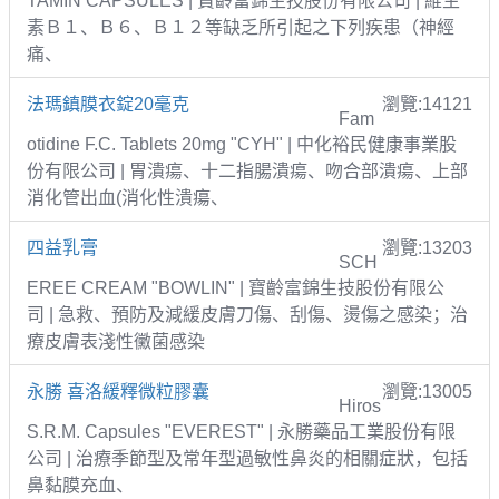
TAMIN CAPSULES | 寶齡富錦生技股份有限公司 | 維生
素Ｂ１、Ｂ６、Ｂ１２等缺乏所引起之下列疾患（神經
痛、
法瑪鎮膜衣錠20毫克
瀏覽:14121
Fam
otidine F.C. Tablets 20mg "CYH" | 中化裕民健康事業股
份有限公司 | 胃潰瘍、十二指腸潰瘍、吻合部潰瘍、上部
消化管出血(消化性潰瘍、
四益乳膏
瀏覽:13203
SCH
EREE CREAM "BOWLIN" | 寶齡富錦生技股份有限公
司 | 急救、預防及減緩皮膚刀傷、刮傷、燙傷之感染；治
療皮膚表淺性黴菌感染
永勝 喜洛緩釋微粒膠囊
瀏覽:13005
Hiros
S.R.M. Capsules "EVEREST" | 永勝藥品工業股份有限
公司 | 治療季節型及常年型過敏性鼻炎的相關症狀，包括
鼻黏膜充血、