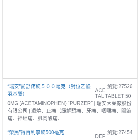
“瑞安”愛舒疼錠５００毫克（對位乙醯
瀏覽:27526
ACE
氨基酚）
TAL TABLET 50
0MG (ACETAMINOPHEN) "PURZER" | 瑞安大藥廠股份
有限公司 | 退燒、止痛（緩解頭痛、牙痛、咽喉痛、關節
痛、神經痛、肌肉酸痛、
“榮民”得百利寧錠500毫克
瀏覽:27454
DEP