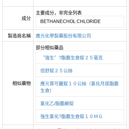
主要成分，非完全列表
成分
BETHANECHOL CHLORIDE
製造商名稱
應元化學製藥股份有限公司
部分相似藥品
〝強生〞?酯膽生僉錠２５毫克
倍舒錠２５公絲
相似藥物
應元胃可麗錠１０公絲（氯化月尿酯膽
生僉）
氯化乙/脂膽鹼錠
強生氯化?酯膽生僉錠１０ＭＧ