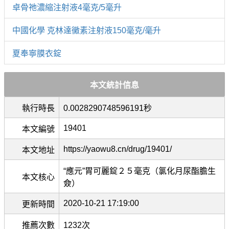
卓骨祂濃縮注射液4毫克/5毫升
中國化學 克林達黴素注射液150毫克/毫升
夏奉寧膜衣錠
本文統計信息
執行時長
0.0028290748596191秒
19401
本文編號
https://yaowu8.cn/drug/19401/
本文地址
“應元”胃可麗錠２５毫克（氯化月尿酯膽生
本文核心
僉）
2020-10-21 17:19:00
更新時間
推薦次數
1232次