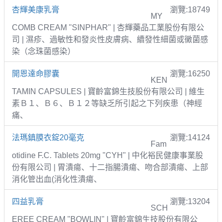
杏輝美康乳膏
瀏覽:18749
MY
COMB CREAM "SINPHAR" | 杏輝藥品工業股份有限公
司 | 濕疹、過敏性和發炎性皮膚病、續發性細菌或黴菌感
染（念珠菌感染）
開恩達命膠囊
瀏覽:16250
KEN
TAMIN CAPSULES | 寶齡富錦生技股份有限公司 | 維生
素Ｂ１、Ｂ６、Ｂ１２等缺乏所引起之下列疾患（神經
痛、
法瑪鎮膜衣錠20毫克
瀏覽:14124
Fam
otidine F.C. Tablets 20mg "CYH" | 中化裕民健康事業股
份有限公司 | 胃潰瘍、十二指腸潰瘍、吻合部潰瘍、上部
消化管出血(消化性潰瘍、
四益乳膏
瀏覽:13204
SCH
EREE CREAM "BOWLIN" | 寶齡富錦生技股份有限公