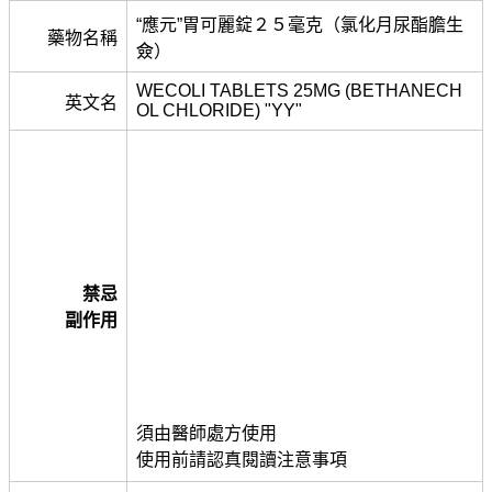
“應元”胃可麗錠２５毫克（氯化月尿酯膽生
藥物名稱
僉）
WECOLI TABLETS 25MG (BETHANECH
英文名
OL CHLORIDE) "YY"
禁忌
副作用
須由醫師處方使用
使用前請認真閱讀注意事項