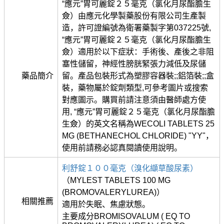
“應元”胃可麗錠２５毫克（氯化月尿酯膽生
僉）由應元化學製藥股份有限公司生產製
造，許可證編號為衛署藥製字第037225號,
“應元”胃可麗錠２５毫克（氯化月尿酯膽生
僉）適用於以下症狀：手術後、產後之非阻
塞性儲留，神經性膀胱緊張力減低及尿儲
藥品簡介
留。產品包裝形式為塑膠容器裝;;鋁箔裝;;盒
裝，藥物屬於錠劑類型,可參考圖片或搜索
對應圖示。購買前請注意須由醫師處方使
用, “應元”胃可麗錠２５毫克（氯化月尿酯膽
生僉）的英文名稱為WECOLI TABLETS 25
MG (BETHANECHOL CHLORIDE) "YY"，
使用前請務必認真閱讀使用說明。
利舒錠１００毫克（溴化纈草酸尿素）
（MYLEST TABLETS 100 MG
(BROMOVALERYLUREA)）
相關推薦
適用於失眠、焦慮狀態。
主要成分BROMISOVALUM ( EQ TO