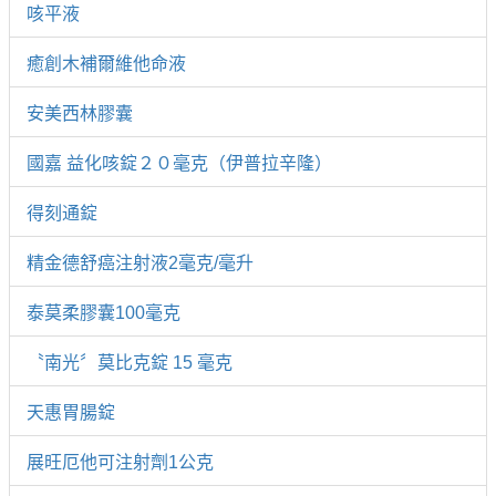
咳平液
癒創木補爾維他命液
安美西林膠囊
國嘉 益化咳錠２０毫克（伊普拉辛隆）
得刻通錠
精金德舒癌注射液2毫克/毫升
泰莫柔膠囊100毫克
〝南光〞莫比克錠 15 毫克
天惠胃腸錠
展旺厄他可注射劑1公克