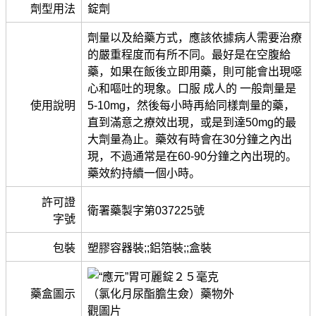
劑型用法
錠劑
劑量以及給藥方式，應該依據病人需要治療
的嚴重程度而有所不同。最好是在空腹給
藥，如果在飯後立即用藥，則可能會出現噁
心和嘔吐的現象。口服 成人的 一般劑量是
使用說明
5-10mg，然後每小時再給同樣劑量的藥，
直到滿意之療效出現，或是到達50mg的最
大劑量為止。藥效有時會在30分鐘之內出
現，不過通常是在60-90分鐘之內出現的。
藥效約持續一個小時。
許可證
衛署藥製字第037225號
字號
包裝
塑膠容器裝;;鋁箔裝;;盒裝
藥盒圖示