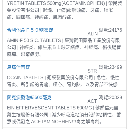
YRETIN TABLETS 500mg(ACETAMINOPHEN) | 榮民製
藥股份有限公司 | 退燒、止痛(緩解頭痛、牙痛、咽喉
痛、關節痛、神經痛、肌肉酸痛、
合利他命Ｆ５０糖衣錠
瀏覽:24176
ALIN
AMIN-F 50 S.C. TABLETS | 臺灣武田藥品工業股份有限
公司 | 神經炎、維生素Ｂ１缺乏諸症、神經痛、術後腸管
麻痺、眼睛疲勞、
息痛佳音錠
瀏覽:23499
STR
OCAIN TABLETS | 衛采製藥股份有限公司 | 急性、慢性
胃炎、所引起的胃痛、噁心、胃灼熱、以及胃部不快感
愛克痰發泡錠600毫克
瀏覽:20329
ACT
EIN EFFERVESCENT TABLETS 600MG | 健喬信元醫
藥生技股份有限公司 | 減少呼吸道粘膜分泌的粘稠性、蓄
意或偶發之 ACETAMINOPHEN中毒之解毒劑。