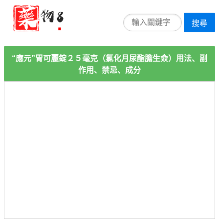
搜尋
“應元”胃可麗錠２５毫克（氯化月尿酯膽生僉）用法、副
作用、禁忌、成分