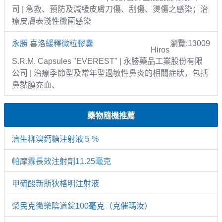
司 | 急救、預防及減緩皮膚刀傷、刮傷、燙傷之感染；治
療皮膚表淺性黴菌感染
永勝 喜洛緩釋微粒膠囊
瀏覽:13009
Hiros
S.R.M. Capsules "EVEREST" | 永勝藥品工業股份有限
公司 | 治療季節型及常年型過敏性鼻炎的相關症狀，包括
鼻黏膜充血、
藥物隨機推薦
濟生柳溴鈣糖注射液５％
帕摩霖長效注射劑11.25毫克
甲硫酸新斯狄格明注射液
榮民克黴樂陰道錠100毫克（克催瑪汝）