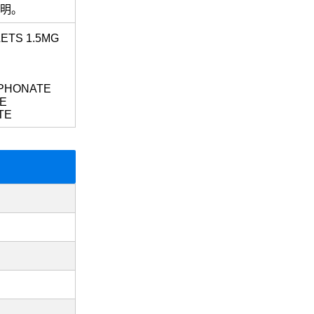
說明。
ETS 1.5MG
PHONATE
E
TE