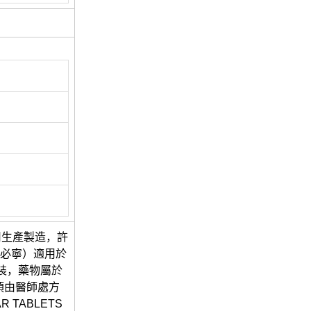
司生產製造，許
樂必寧）適用於
裝，藥物屬於
須由醫師處方
 TABLETS