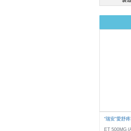
製
“瑞安”愛舒
ET 500MG