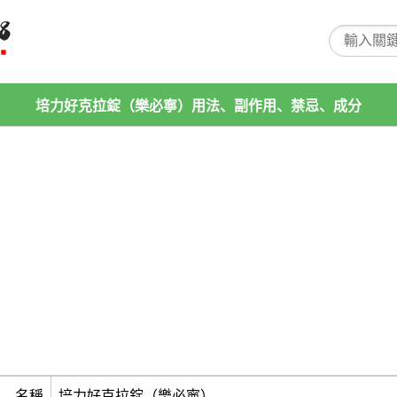
培力好克拉錠（樂必寧）用法、副作用、禁忌、成分
名稱
培力好克拉錠（樂必寧）