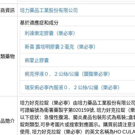
應商資訊
培力藥品工業股份有限公司
基於適應症和成分
利達樂定膠囊（樂必寧）
新喜 露培明膠囊２毫克（樂必寧）
同類藥物
痢蒙止膠囊
痢克停液０．２公絲/公撮（鹽酸樂必寧）
瑞安痢必寧內服液０．２公絲/公撮（樂必寧）
培力好克拉錠（樂必寧）由培力藥品工業股份有限公
可證編號為衛署藥製字第020159號, 培力好克拉錠（
以下症狀：急慢性腹瀉、腸炎產品包裝形式為瓶裝;;盒
藥品簡介
錠劑類型,可參考圖片或搜索對應圖示。購買前請注意
使用, 培力好克拉錠（樂必寧）的英文名稱為HO CULAR