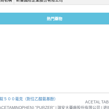
造商名稱
新喜國際企業股份有限公司
熱門藥物
疼錠５００毫克（對位乙醯氨基酚）
ACETAL TAB
 (ACETAMINOPHEN) "PURZER" | 瑞安大藥廠股份有限公司 |