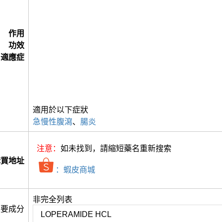
作用
功效
適應症
適用於以下症狀
急慢性腹瀉
、
腸炎
注意：
如未找到，請縮短藥名重新搜索
購買地址
：蝦皮商城
非完全列表
主要成分
LOPERAMIDE HCL