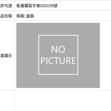
許可證
衛署藥製字第020159號
藥品包裝
瓶裝;;盒裝
藥盒圖示