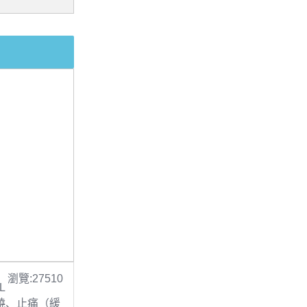
瀏覽:27510
L
 退燒、止痛（緩