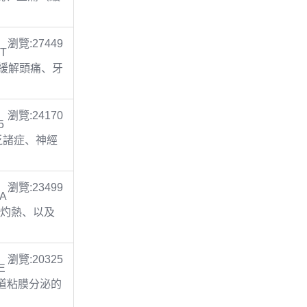
瀏覽:27449
 T
止痛(緩解頭痛、牙
瀏覽:24170
5
缺乏諸症、神經
瀏覽:23499
TA
胃灼熱、以及
瀏覽:20325
E
呼吸道粘膜分泌的