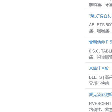
解頭痛、牙
“榮民”得百利
ABLETS 5
痛、咽喉痛
合利他命Ｆ
0 S.C. 
痛、術後腸
息痛佳音錠
BLETS 
胃部不快感
愛克痰發泡錠
RVESCEN
粘稠性、蓄意