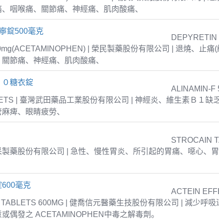
痛、咽喉痛、關節痛、神經痛、肌肉酸痛、
寧錠500毫克
DEPYRETIN
00mg(ACETAMINOPHEN) | 榮民製藥股份有限公司 | 退燒、
、關節痛、神經痛、肌肉酸痛、
５０糖衣錠
ALINAMIN-F 
TABLETS | 臺灣武田藥品工業股份有限公司 | 神經炎、維生素Ｂ１
管麻痺、眼睛疲勞、
STROCAIN 
| 衛采製藥股份有限公司 | 急性、慢性胃炎、所引起的胃痛、噁心、
600毫克
ACTEIN EFF
T TABLETS 600MG | 健喬信元醫藥生技股份有限公司 | 減少
或偶發之 ACETAMINOPHEN中毒之解毒劑。