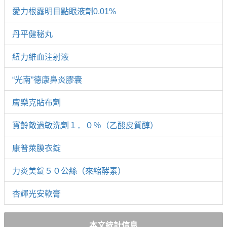
愛力根露明目點眼液劑0.01%
丹平健秘丸
紐力維血注射液
“光南”德康鼻炎膠囊
膚樂克貼布劑
寶齡敵過敏洗劑１．０％（乙酸皮質醇）
康普萊膜衣錠
力炎美錠５０公絲（來縮酵素）
杏輝光安軟膏
本文統計信息