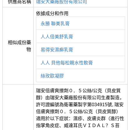
供應商名稱
瑞安大藥廠股份有限公司
依據成分和作用
永勝 聯美乳膏
人人倍美舒乳膏
相似成份藥
物
易得安濕癬乳膏
人人 貝他每松親水性軟膏
絲玫歐凝膠
瑞安倍膚爽擦劑０．５公絲/公克（貝皮質
醇）由瑞安大藥廠股份有限公司生產製造，
許可證編號為衛署藥製字第034915號, 瑞安
倍膚爽擦劑０．５公絲/公克（貝皮質醇）
適用於以下症狀：濕疹、皮膚炎群（進行性
指掌角皮症、威達耳氏ＶＩＤＡＬ？Ｓ苔