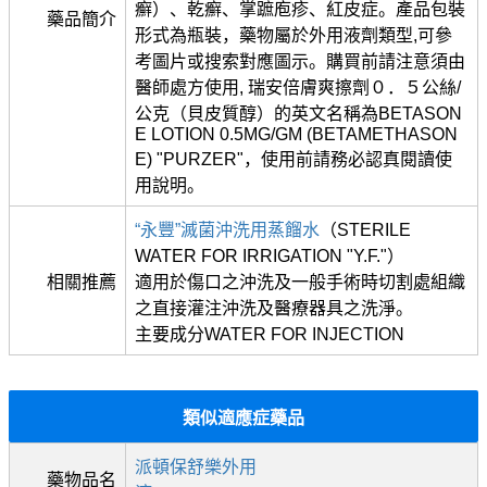
癬）、乾癬、掌蹠庖疹、紅皮症。產品包裝
藥品簡介
形式為瓶裝，藥物屬於外用液劑類型,可參
考圖片或搜索對應圖示。購買前請注意須由
醫師處方使用, 瑞安倍膚爽擦劑０．５公絲/
公克（貝皮質醇）的英文名稱為BETASON
E LOTION 0.5MG/GM (BETAMETHASON
E) "PURZER"，使用前請務必認真閱讀使
用說明。
“永豐”滅菌沖洗用蒸餾水
（STERILE
WATER FOR IRRIGATION "Y.F."）
相關推薦
適用於傷口之沖洗及一般手術時切割處組織
之直接灌注沖洗及醫療器具之洗淨。
主要成分WATER FOR INJECTION
類似適應症藥品
派頓保舒樂外用
藥物品名