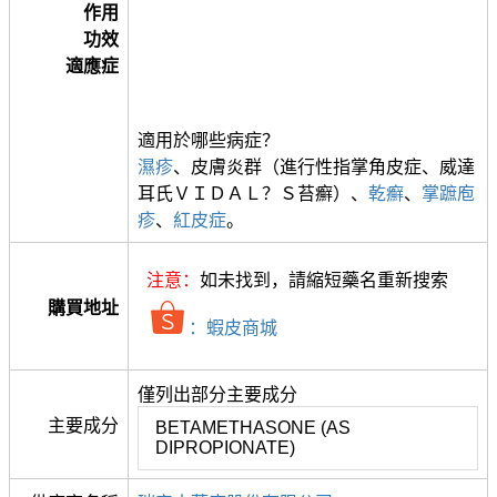
作用
功效
適應症
適用於哪些病症？
濕疹
、皮膚炎群（進行性指掌角皮症、威達
耳氏ＶＩＤＡＬ？Ｓ苔癬）、
乾癬
、
掌蹠庖
疹
、
紅皮症
。
注意：
如未找到，請縮短藥名重新搜索
購買地址
：蝦皮商城
僅列出部分主要成分
主要成分
BETAMETHASONE (AS
DIPROPIONATE)