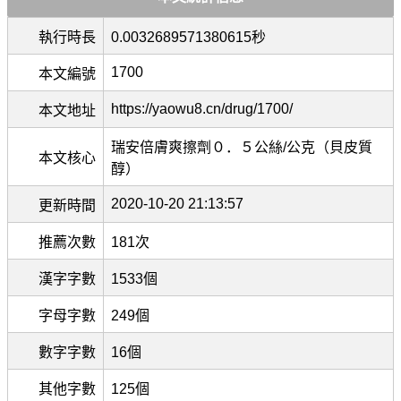
執行時長
0.0032689571380615秒
1700
本文編號
https://yaowu8.cn/drug/1700/
本文地址
瑞安倍膚爽擦劑０．５公絲/公克（貝皮質
本文核心
醇）
2020-10-20 21:13:57
更新時間
推薦次數
181次
漢字字數
1533個
字母字數
249個
數字字數
16個
其他字數
125個