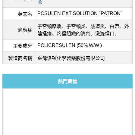
液
POSULEN EXT SOLUTION "PATRON"
英文名
子宮頸糜爛、子宮頸炎、陰道炎、白帶、外
適應症
陰搔癢、灼傷組織的清劑、洗滌傷口。
POLICRESULEN (50% W/W )
主要成分
製造商名稱
臺灣派頓化學製藥股份有限公司
熱門藥物