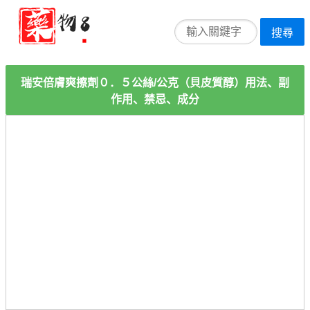
搜尋
瑞安倍膚爽擦劑０．５公絲/公克（貝皮質醇）用法、副
作用、禁忌、成分