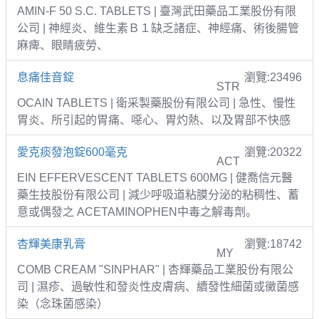
AMIN-F 50 S.C. TABLETS | 臺灣武田藥品工業股份有限
公司 | 神經炎、維生素Ｂ１缺乏諸症、神經痛、術後腸管
麻痺、眼睛疲勞、
息痛佳音錠
瀏覽:23496
STR
OCAIN TABLETS | 衛采製藥股份有限公司 | 急性、慢性
胃炎、所引起的胃痛、噁心、胃灼熱、以及胃部不快感
愛克痰發泡錠600毫克
瀏覽:20322
ACT
EIN EFFERVESCENT TABLETS 600MG | 健喬信元醫
藥生技股份有限公司 | 減少呼吸道粘膜分泌的粘稠性、蓄
意或偶發之 ACETAMINOPHEN中毒之解毒劑。
杏輝美康乳膏
瀏覽:18742
MY
COMB CREAM "SINPHAR" | 杏輝藥品工業股份有限公
司 | 濕疹、過敏性和發炎性皮膚病、續發性細菌或黴菌感
染（念珠菌感染）