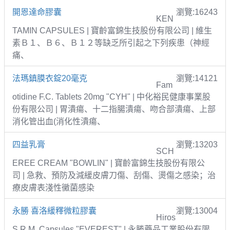
開恩達命膠囊
瀏覽:16243
KEN
TAMIN CAPSULES | 寶齡富錦生技股份有限公司 | 維生
素Ｂ１、Ｂ６、Ｂ１２等缺乏所引起之下列疾患（神經
痛、
法瑪鎮膜衣錠20毫克
瀏覽:14121
Fam
otidine F.C. Tablets 20mg "CYH" | 中化裕民健康事業股
份有限公司 | 胃潰瘍、十二指腸潰瘍、吻合部潰瘍、上部
消化管出血(消化性潰瘍、
四益乳膏
瀏覽:13203
SCH
EREE CREAM "BOWLIN" | 寶齡富錦生技股份有限公
司 | 急救、預防及減緩皮膚刀傷、刮傷、燙傷之感染；治
療皮膚表淺性黴菌感染
永勝 喜洛緩釋微粒膠囊
瀏覽:13004
Hiros
S.R.M. Capsules "EVEREST" | 永勝藥品工業股份有限