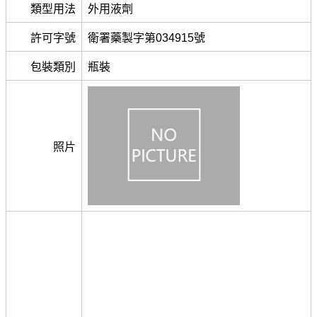
類型用法
外用液劑
許可字號
衛署藥製字第034915號
包裝類別
瓶裝
照片