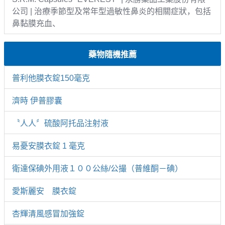
公司 | 治療季節型及常年型過敏性鼻炎的相關症狀，包括
鼻黏膜充血、
藥物隨機推薦
普利他膜衣錠150毫克
濟時 伊普膠囊
〝人人〞硫酸阿托品注射液
易憂安膜衣錠 1 毫克
衛達保碘外用液１００公絲/公撮（普維酮－碘）
愛斯麗安 膜衣錠
杏輝清風感冒加強錠