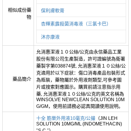
相似成份藥
保利膚軟膏
物
杏輝素露殺菌消毒液（三氯卡巴）
沐亦康液
允消惠潔液１０公絲/公克由永信藥品工業
股份有限公司生產製造，許可證編號為衛署
藥製字第038874號, 允消惠潔液１０公絲/公
克適用於以下症狀：傷口消毒產品包裝形式
藥品簡介
為瓶裝，藥物屬於外用液劑類型,可參考圖
片或搜索對應圖示。購買前請注意指示用
藥, 允消惠潔液１０公絲/公克的英文名稱為
WINSOLVE NEWCLEAN SOLUTION 10M
G/GM，使用前請務必認真閱讀使用說明。
十全 筋樂外用液10毫克/公撮
（JIN LEH
SOLUTION 10MG/ML (INDOMETHACIN)
"S.C."）