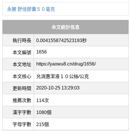
永勝 舒佳膠囊５０毫克
本文統計信息
執行時長
0.0041558742523193秒
1656
本文編號
https://yaowu8.cn/drug/1656/
本文地址
本文核心
允消惠潔液１０公絲/公克
2020-10-25 13:29:03
更新時間
推薦次數
114次
漢字字數
1080個
字母字數
215個