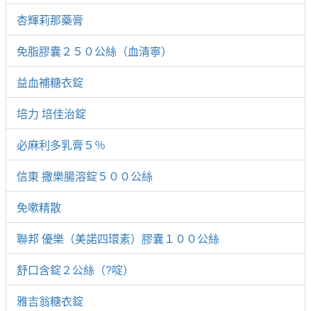
杏輝莉那藥膏
免脂膠囊２５０公絲（血清寧）
益血補糖衣錠
培力 培佳治錠
必麻利多乳膏５％
信東 撒樂腸溶錠５００公絲
免嗽精散
聯邦 優樂（美諾四環素）膠囊１００公絲
舒口含錠２公絲（?啶）
雅吉翁糖衣錠