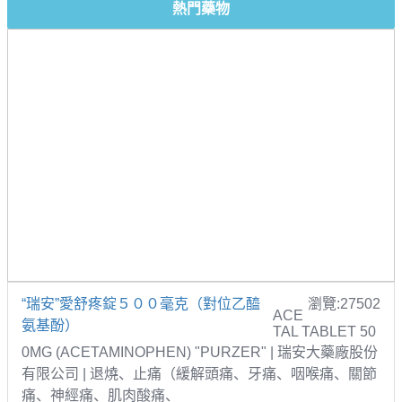
熱門藥物
“瑞安”愛舒疼錠５００毫克（對位乙醯
瀏覽:27502
ACE
氨基酚）
TAL TABLET 50
0MG (ACETAMINOPHEN) "PURZER" | 瑞安大藥廠股份
有限公司 | 退燒、止痛（緩解頭痛、牙痛、咽喉痛、關節
痛、神經痛、肌肉酸痛、