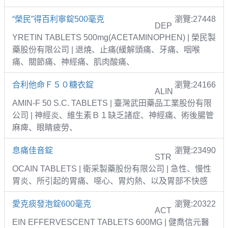
“榮民”得百利寧錠500毫克
瀏覽:27448
DEP
YRETIN TABLETS 500mg(ACETAMINOPHEN) | 榮民製
藥股份有限公司 | 退燒、止痛(緩解頭痛、牙痛、咽喉
痛、關節痛、神經痛、肌肉酸痛、
合利他命Ｆ５０糖衣錠
瀏覽:24166
ALIN
AMIN-F 50 S.C. TABLETS | 臺灣武田藥品工業股份有限
公司 | 神經炎、維生素Ｂ１缺乏諸症、神經痛、術後腸管
麻痺、眼睛疲勞、
息痛佳音錠
瀏覽:23490
STR
OCAIN TABLETS | 衛采製藥股份有限公司 | 急性、慢性
胃炎、所引起的胃痛、噁心、胃灼熱、以及胃部不快感
愛克痰發泡錠600毫克
瀏覽:20322
ACT
EIN EFFERVESCENT TABLETS 600MG | 健喬信元醫