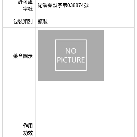
許可證
衛署藥製字第038874號
字號
包裝類別
瓶裝
藥盒圖示
作用
功效