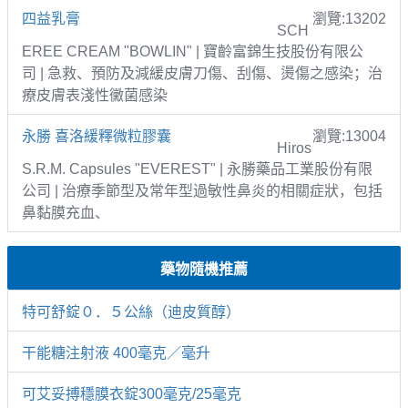
四益乳膏
瀏覽:13202
SCH
EREE CREAM "BOWLIN" | 寶齡富錦生技股份有限公
司 | 急救、預防及減緩皮膚刀傷、刮傷、燙傷之感染；治
療皮膚表淺性黴菌感染
永勝 喜洛緩釋微粒膠囊
瀏覽:13004
Hiros
S.R.M. Capsules "EVEREST" | 永勝藥品工業股份有限
公司 | 治療季節型及常年型過敏性鼻炎的相關症狀，包括
鼻黏膜充血、
藥物隨機推薦
特可舒錠０．５公絲（迪皮質醇）
干能糖注射液 400毫克／毫升
可艾妥搏穩膜衣錠300毫克/25毫克