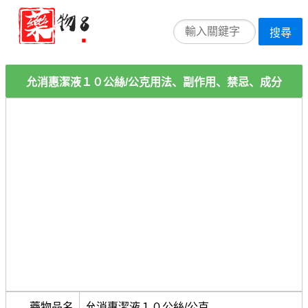
搜尋
允消惠潔液１０公絲/公克用法、副作用、禁忌、成分
藥物品名
允消惠潔液１０公絲/公克