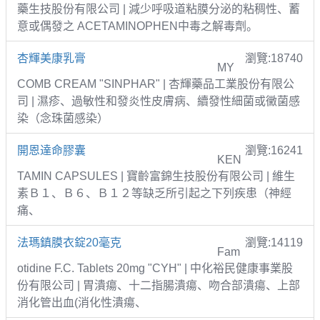
藥生技股份有限公司 | 減少呼吸道粘膜分泌的粘稠性、蓄
意或偶發之 ACETAMINOPHEN中毒之解毒劑。
杏輝美康乳膏
瀏覽:18740
MY
COMB CREAM "SINPHAR" | 杏輝藥品工業股份有限公
司 | 濕疹、過敏性和發炎性皮膚病、續發性細菌或黴菌感
染（念珠菌感染）
開恩達命膠囊
瀏覽:16241
KEN
TAMIN CAPSULES | 寶齡富錦生技股份有限公司 | 維生
素Ｂ１、Ｂ６、Ｂ１２等缺乏所引起之下列疾患（神經
痛、
法瑪鎮膜衣錠20毫克
瀏覽:14119
Fam
otidine F.C. Tablets 20mg "CYH" | 中化裕民健康事業股
份有限公司 | 胃潰瘍、十二指腸潰瘍、吻合部潰瘍、上部
消化管出血(消化性潰瘍、