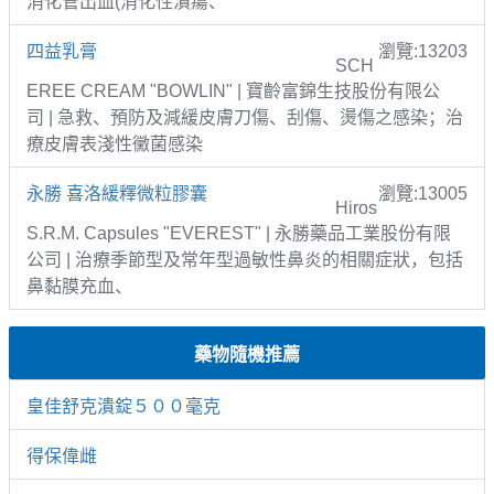
消化管出血(消化性潰瘍、
四益乳膏
瀏覽:13203
SCH
EREE CREAM "BOWLIN" | 寶齡富錦生技股份有限公
司 | 急救、預防及減緩皮膚刀傷、刮傷、燙傷之感染；治
療皮膚表淺性黴菌感染
永勝 喜洛緩釋微粒膠囊
瀏覽:13005
Hiros
S.R.M. Capsules "EVEREST" | 永勝藥品工業股份有限
公司 | 治療季節型及常年型過敏性鼻炎的相關症狀，包括
鼻黏膜充血、
藥物隨機推薦
皇佳舒克潰錠５００毫克
得保偉雌