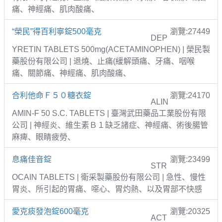
痛、神經痛、肌肉酸痛、
“榮民”得百利寧錠500毫克
瀏覽:27449
DEP
YRETIN TABLETS 500mg(ACETAMINOPHEN) | 榮民製
藥股份有限公司 | 退燒、止痛(緩解頭痛、牙痛、咽喉
痛、關節痛、神經痛、肌肉酸痛、
合利他命Ｆ５０糖衣錠
瀏覽:24170
ALIN
AMIN-F 50 S.C. TABLETS | 臺灣武田藥品工業股份有限
公司 | 神經炎、維生素Ｂ１缺乏諸症、神經痛、術後腸管
麻痺、眼睛疲勞、
息痛佳音錠
瀏覽:23499
STR
OCAIN TABLETS | 衛采製藥股份有限公司 | 急性、慢性
胃炎、所引起的胃痛、噁心、胃灼熱、以及胃部不快感
愛克痰發泡錠600毫克
瀏覽:20325
ACT