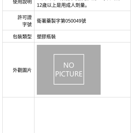
使用說明
12歲以上是用成人劑量。
許可證
衛署藥製字第050049號
字號
包裝類型
塑膠瓶裝
外觀圖片