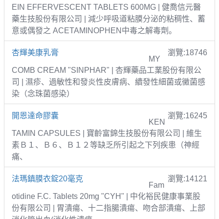
EIN EFFERVESCENT TABLETS 600MG | 健喬信元醫
藥生技股份有限公司 | 減少呼吸道粘膜分泌的粘稠性、蓄
意或偶發之 ACETAMINOPHEN中毒之解毒劑。
杏輝美康乳膏
瀏覽:18746
MY
COMB CREAM "SINPHAR" | 杏輝藥品工業股份有限公
司 | 濕疹、過敏性和發炎性皮膚病、續發性細菌或黴菌感
染（念珠菌感染）
開恩達命膠囊
瀏覽:16245
KEN
TAMIN CAPSULES | 寶齡富錦生技股份有限公司 | 維生
素Ｂ１、Ｂ６、Ｂ１２等缺乏所引起之下列疾患（神經
痛、
法瑪鎮膜衣錠20毫克
瀏覽:14121
Fam
otidine F.C. Tablets 20mg "CYH" | 中化裕民健康事業股
份有限公司 | 胃潰瘍、十二指腸潰瘍、吻合部潰瘍、上部