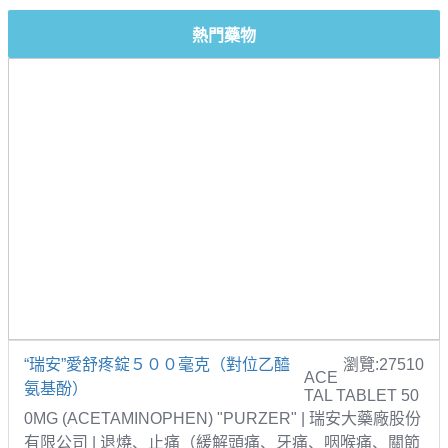
熱門藥物
“瑞安”愛舒疼錠５００毫克（對位乙醯
瀏覽:27510
ACE
氨基酚）
TAL TABLET 50
0MG (ACETAMINOPHEN) "PURZER" | 瑞安大藥廠股份
有限公司 | 退燒、止痛（緩解頭痛、牙痛、咽喉痛、關節