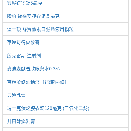
安壓得寧錠5毫克
隆柏 福祿安膜衣錠５毫克
溫士頓 舒寶黴素口服懸液用顆粒
華琳每得爽軟膏
殷克雷斯 注射劑
麥迪森歐普欣眼藥水0.3%
杏輝金碘酒精液（普維酮-碘）
貝迪乳膏
瑞士克潰泌膜衣錠120毫克 (三氧化二鉍)
井田除癬乳膏