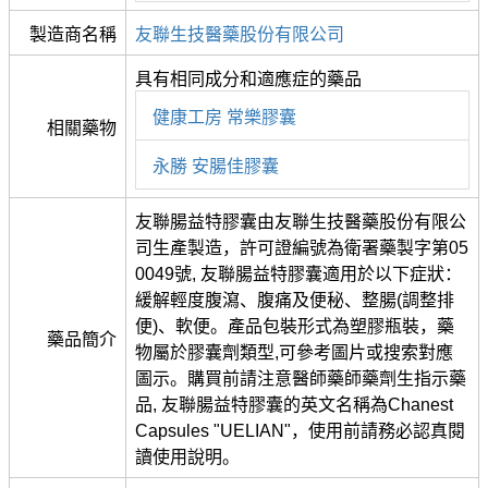
製造商名稱
友聯生技醫藥股份有限公司
具有相同成分和適應症的藥品
健康工房 常樂膠囊
相關藥物
永勝 安腸佳膠囊
友聯腸益特膠囊由友聯生技醫藥股份有限公
司生產製造，許可證編號為衛署藥製字第05
0049號, 友聯腸益特膠囊適用於以下症狀：
緩解輕度腹瀉、腹痛及便秘、整腸(調整排
便)、軟便。產品包裝形式為塑膠瓶裝，藥
藥品簡介
物屬於膠囊劑類型,可參考圖片或搜索對應
圖示。購買前請注意醫師藥師藥劑生指示藥
品, 友聯腸益特膠囊的英文名稱為Chanest
Capsules "UELIAN"，使用前請務必認真閱
讀使用說明。