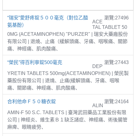
“瑞安”愛舒疼錠５００毫克（對位乙醯
瀏覽:27496
ACE
氨基酚）
TAL TABLET 50
0MG (ACETAMINOPHEN) "PURZER" | 瑞安大藥廠股份
有限公司 | 退燒、止痛（緩解頭痛、牙痛、咽喉痛、關節
痛、神經痛、肌肉酸痛、
“榮民”得百利寧錠500毫克
瀏覽:27443
DEP
YRETIN TABLETS 500mg(ACETAMINOPHEN) | 榮民製
藥股份有限公司 | 退燒、止痛(緩解頭痛、牙痛、咽喉
痛、關節痛、神經痛、肌肉酸痛、
合利他命Ｆ５０糖衣錠
瀏覽:24164
ALIN
AMIN-F 50 S.C. TABLETS | 臺灣武田藥品工業股份有限
公司 | 神經炎、維生素Ｂ１缺乏諸症、神經痛、術後腸管
麻痺、眼睛疲勞、