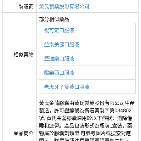
製造商
黃氏製藥股份有限公司
部分相似藥品
祝可定口服液
益樂美健口服液
相似藥物
豐適樂口服液
賜樂西口服液
老虎牙子雙蔘口服液
黃氏金蒲膠囊由黃氏製藥股份有限公司生產
製造，許可證編號為衛署藥製字第034802
號, 黃氏金蒲膠囊適用於以下症狀：消除倦
睡和疲勞。產品包裝形式為瓶裝;;盒裝，藥
藥品簡介
物屬於膠囊劑類型,可參考圖片或搜索對應
圖示。購買前請注意醫師藥師藥劑生指示