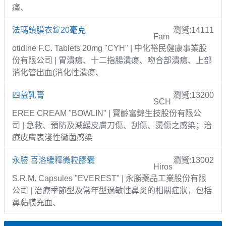
痛、
法瑪鎮膜衣錠20毫克
瀏覽:14111
Fam
otidine F.C. Tablets 20mg "CYH" | 中化裕民健康事業股
份有限公司 | 胃潰瘍、十二指腸潰瘍、吻合部潰瘍、上部
消化管出血(消化性潰瘍、
四益乳膏
瀏覽:13200
SCH
EREE CREAM "BOWLIN" | 寶齡富錦生技股份有限公
司 | 急救、預防及減緩皮膚刀傷、刮傷、燙傷之感染；治
療皮膚表淺性黴菌感染
永勝 喜洛緩釋微粒膠囊
瀏覽:13002
Hiros
S.R.M. Capsules "EVEREST" | 永勝藥品工業股份有限
公司 | 治療季節型及常年型過敏性鼻炎的相關症狀，包括
鼻黏膜充血、