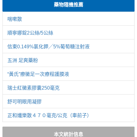
藥物隨機推薦
喘嗽散
順寧娜錠2公絲/5公絲
信東0.149%氯化鉀╱5%葡萄糖注射液
五洲 足爽藥粉
“黃氏”療黴足一次療程護膜液
瑞士紅黴素膠囊250毫克
舒可明眼用凝膠
正和孅樂散４７０毫克/公克（車前子）
本文統計信息