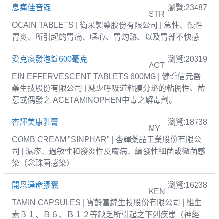
息痛佳音錠
瀏覽:23487
STR
OCAIN TABLETS | 衛采製藥股份有限公司 | 急性、慢性
胃炎、所引起的胃痛、噁心、胃灼熱、以及胃部不快感
愛克痰發泡錠600毫克
瀏覽:20319
ACT
EIN EFFERVESCENT TABLETS 600MG | 健喬信元醫
藥生技股份有限公司 | 減少呼吸道粘膜分泌的粘稠性、蓄
意或偶發之 ACETAMINOPHEN中毒之解毒劑。
杏輝美康乳膏
瀏覽:18738
MY
COMB CREAM "SINPHAR" | 杏輝藥品工業股份有限公
司 | 濕疹、過敏性和發炎性皮膚病、續發性細菌或黴菌感
染（念珠菌感染）
開恩達命膠囊
瀏覽:16238
KEN
TAMIN CAPSULES | 寶齡富錦生技股份有限公司 | 維生
素Ｂ１、Ｂ６、Ｂ１２等缺乏所引起之下列疾患（神經