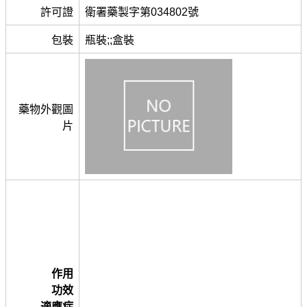
許可證
衛署藥製字第034802號
包裝
瓶裝;;盒裝
藥物外觀圖
片
作用
功效
適應症