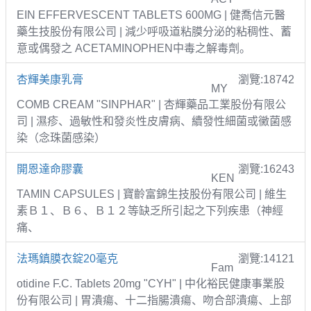
EIN EFFERVESCENT TABLETS 600MG | 健喬信元醫
藥生技股份有限公司 | 減少呼吸道粘膜分泌的粘稠性、蓄
意或偶發之 ACETAMINOPHEN中毒之解毒劑。
杏輝美康乳膏
瀏覽:18742
MY
COMB CREAM "SINPHAR" | 杏輝藥品工業股份有限公
司 | 濕疹、過敏性和發炎性皮膚病、續發性細菌或黴菌感
染（念珠菌感染）
開恩達命膠囊
瀏覽:16243
KEN
TAMIN CAPSULES | 寶齡富錦生技股份有限公司 | 維生
素Ｂ１、Ｂ６、Ｂ１２等缺乏所引起之下列疾患（神經
痛、
法瑪鎮膜衣錠20毫克
瀏覽:14121
Fam
otidine F.C. Tablets 20mg "CYH" | 中化裕民健康事業股
份有限公司 | 胃潰瘍、十二指腸潰瘍、吻合部潰瘍、上部