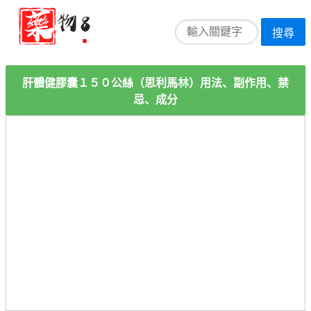
搜尋
肝體健膠囊１５０公絲（思利馬林）用法、副作用、禁
忌、成分