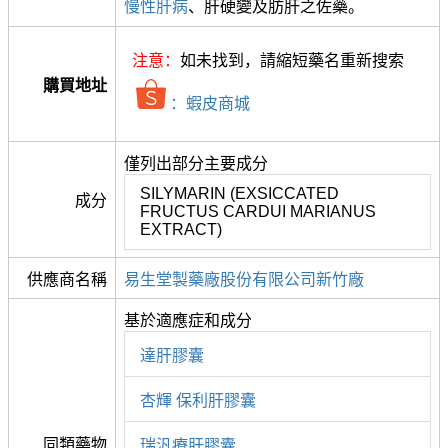
慢性肝病
、肝硬變及肪肝之佐藥。
注意：
如未找到，請縮短藥名重新搜索
購買地址
：蝦皮商城
僅列出部分主要成分
SILYMARIN (EXSICCATED
成分
FRUCTUS CARDUI MARIANUS
EXTRACT)
供應商名稱
易生堂製藥廠股份有限公司新竹廠
基於適應症和成分
達肝膠囊
杏輝 保利肝膠囊
同類藥物
瑞汎療肝膠囊