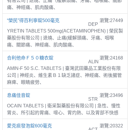
有限公司 | 退燒、止痛（緩解頭痛、牙痛、咽喉痛、關節
痛、神經痛、肌肉酸痛、
“榮民”得百利寧錠500毫克
瀏覽:27449
DEP
YRETIN TABLETS 500mg(ACETAMINOPHEN) | 榮民製
藥股份有限公司 | 退燒、止痛(緩解頭痛、牙痛、咽喉
痛、關節痛、神經痛、肌肉酸痛、
合利他命Ｆ５０糖衣錠
瀏覽:24168
ALIN
AMIN-F 50 S.C. TABLETS | 臺灣武田藥品工業股份有限
公司 | 神經炎、維生素Ｂ１缺乏諸症、神經痛、術後腸管
麻痺、眼睛疲勞、
息痛佳音錠
瀏覽:23496
STR
OCAIN TABLETS | 衛采製藥股份有限公司 | 急性、慢性
胃炎、所引起的胃痛、噁心、胃灼熱、以及胃部不快感
愛克痰發泡錠600毫克
瀏覽:20322
ACT