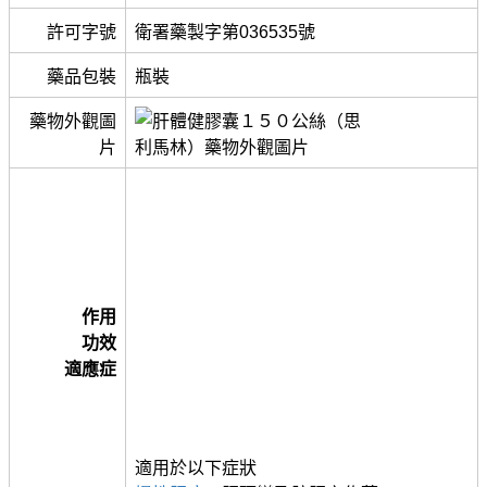
許可字號
衛署藥製字第036535號
藥品包裝
瓶裝
藥物外觀圖
片
作用
功效
適應症
適用於以下症狀