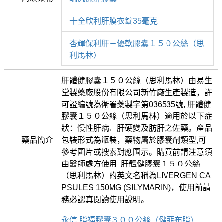
十全欣利肝膜衣錠35毫克
杏輝保利肝－優軟膠囊１５０公絲（思
利馬林）
肝體健膠囊１５０公絲（思利馬林）由易生
堂製藥廠股份有限公司新竹廠生產製造，許
可證編號為衛署藥製字第036535號, 肝體健
膠囊１５０公絲（思利馬林）適用於以下症
狀：慢性肝病、肝硬變及肪肝之佐藥。產品
藥品簡介
包裝形式為瓶裝，藥物屬於膠囊劑類型,可
參考圖片或搜索對應圖示。購買前請注意須
由醫師處方使用, 肝體健膠囊１５０公絲
（思利馬林）的英文名稱為LIVERGEN CA
PSULES 150MG (SILYMARIN)，使用前請
務必認真閱讀使用說明。
永信 脂福膠囊３００公絲（健菲布脂）