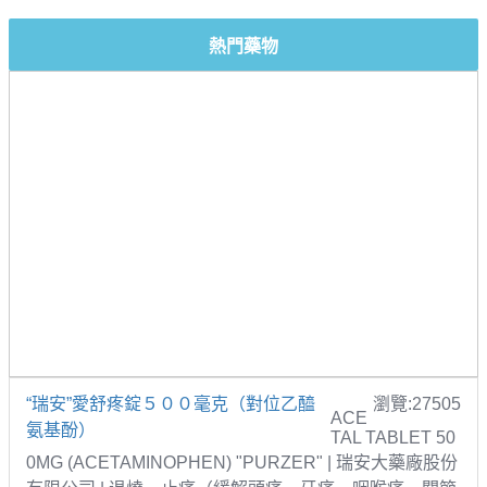
熱門藥物
“瑞安”愛舒疼錠５００毫克（對位乙醯
瀏覽:27505
ACE
氨基酚）
TAL TABLET 50
0MG (ACETAMINOPHEN) "PURZER" | 瑞安大藥廠股份