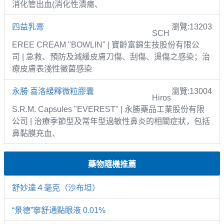
消化管出血(消化性潰瘍、
四益乳膏
瀏覽:13203
SCH
EREE CREAM "BOWLIN" | 寶齡富錦生技股份有限公
司 | 急救、預防及減緩皮膚刀傷、刮傷、燙傷之感染；治
療皮膚表淺性黴菌感染
永勝 喜洛緩釋微粒膠囊
瀏覽:13004
Hiros
S.R.M. Capsules "EVEREST" | 永勝藥品工業股份有限
公司 | 治療季節型及常年型過敏性鼻炎的相關症狀，包括
鼻黏膜充血、
藥物隨機推薦
舒妙達４毫克（沙布坦）
“景德”寧舒通點眼液 0.01%