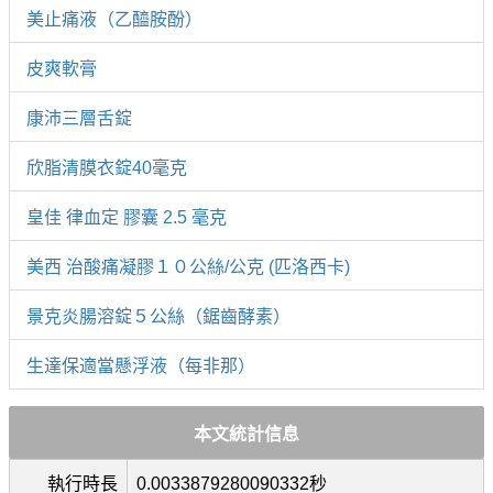
美止痛液（乙醯胺酚）
皮爽軟膏
康沛三層舌錠
欣脂清膜衣錠40毫克
皇佳 律血定 膠囊 2.5 毫克
美西 治酸痛凝膠１０公絲/公克 (匹洛西卡)
景克炎腸溶錠５公絲（鋸齒酵素）
生達保適當懸浮液（每非那）
本文統計信息
執行時長
0.0033879280090332秒