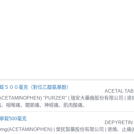
疼錠５００毫克（對位乙醯氨基酚）
ACETAL TAB
 (ACETAMINOPHEN) "PURZER" | 瑞安大藥廠股份有限公司 |
痛、咽喉痛、關節痛、神經痛、肌肉酸痛、
寧錠500毫克
DEPYRETIN
00mg(ACETAMINOPHEN) | 榮民製藥股份有限公司 | 退燒、