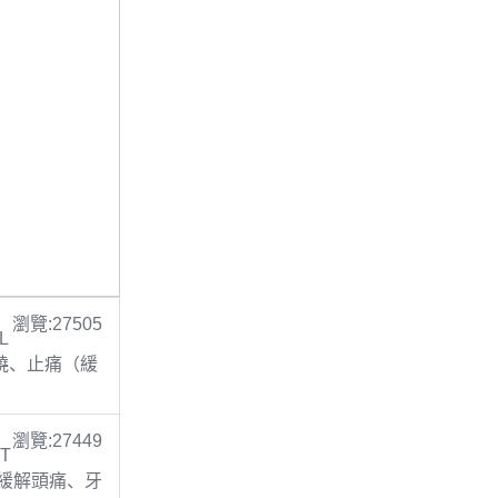
瀏覽:27505
L
 退燒、止痛（緩
瀏覽:27449
 T
止痛(緩解頭痛、牙