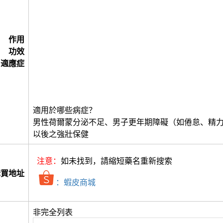
作用
功效
適應症
適用於哪些病症？
男性荷爾蒙分泌不足、男子更年期障礙（如倦怠、精
以後之強壯保健
注意：
如未找到，請縮短藥名重新搜索
購買地址
：蝦皮商城
非完全列表