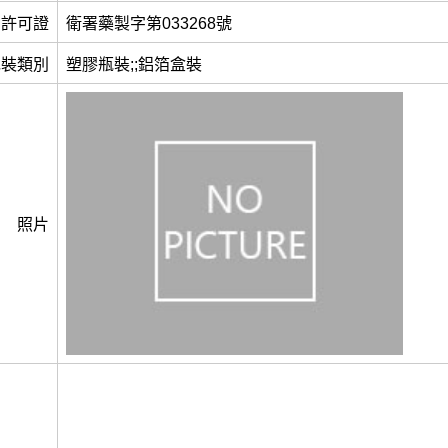
許可證
衛署藥製字第033268號
包裝類別
塑膠瓶裝;;鋁箔盒裝
照片