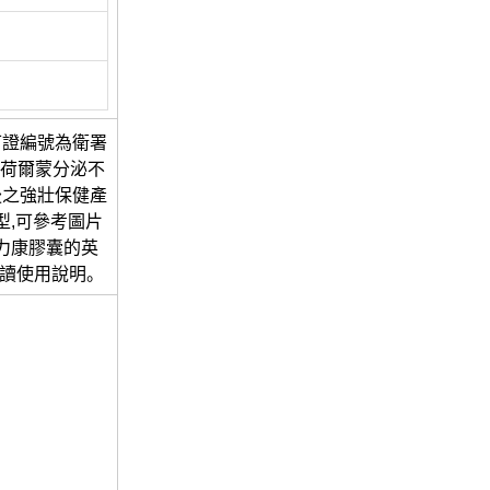
可證編號為衛署
性荷爾蒙分泌不
後之強壯保健產
型,可參考圖片
力康膠囊的英
真閱讀使用說明。