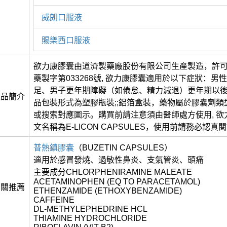
威朗口服液
賜樂西口服液
欲力康膠囊由道濟製藥廠股份有限公司生產製造，許
藥製字第033268號, 欲力康膠囊適用於以下症狀：男
足、男子更年期障礙（如倦怠、精力減退）更年期以
藥品簡介
品包裝形式為塑膠瓶裝;;鋁箔盒裝，藥物屬於膠囊劑類
或搜索對應圖示。購買前請注意須由醫師處方使用, 欲
文名稱為E-LICON CAPSULES，使用前請務必認
普熱鎮膠囊
（BUZETIN CAPSULES）
適用於感冒發燒、過敏性鼻炎、支氣管炎、頭痛
主要成分CHLORPHENIRAMINE MALEATE
ACETAMINOPHEN (EQ TO PARACETAMOL)
相關推薦
ETHENZAMIDE (ETHOXYBENZAMIDE)
CAFFEINE
DL-METHYLEPHEDRINE HCL
THIAMINE HYDROCHLORIDE