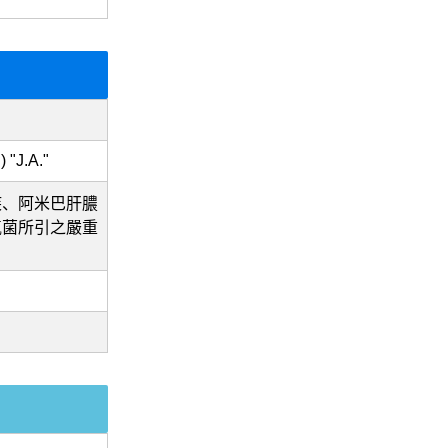
"J.A."
疾、阿米巴肝膿
氣菌所引之嚴重