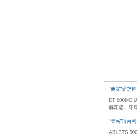
“瑞安”愛舒
ET 500MG
解頭痛、牙
“榮民”得百利
ABLETS 5