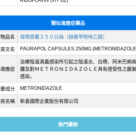
RIBOFLAVIN (VIT B2)
類似適應症藥品
藥物品名
保帶膠囊２５０公絲（硝基甲嘧唑乙醇）
PAURAPOL CAPSULES 250MG (METRONIDAZOLE) 
英文名
治療陰道滴蟲感染所引起之陰道炎、白帶、阿米巴痢
適應症
腫及對ＭＥＴＲＯＮＩＤＡＺＯＬＥ具有感受性之厭
感染。
METRONIDAZOLE
主要成分
造商名稱
新喜國際企業股份有限公司
熱門藥物