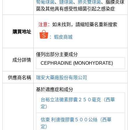
萄葡球菌
、
鏈球菌
、
肺炎雙球菌
、腦膜炎球
菌及其他具有感受性細菌引起之感染症
注意：
如未找到，請縮短藥名重新搜索
購買地址
：蝦皮商城
僅列出部分主要成分
成分詳情
CEPHRADINE (MONOHYDRATE)
供應商名稱
瑞安大藥廠股份有限公司
基於適應症和成分
台裕立法黴素膠囊２５０毫克（西華
定）
信東 利速復膠囊５００公絲（西華
定）