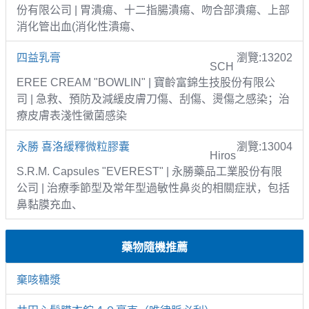
份有限公司 | 胃潰瘍、十二指腸潰瘍、吻合部潰瘍、上部
消化管出血(消化性潰瘍、
四益乳膏
瀏覽:13202
SCH
EREE CREAM "BOWLIN" | 寶齡富錦生技股份有限公
司 | 急救、預防及減緩皮膚刀傷、刮傷、燙傷之感染；治
療皮膚表淺性黴菌感染
永勝 喜洛緩釋微粒膠囊
瀏覽:13004
Hiros
S.R.M. Capsules "EVEREST" | 永勝藥品工業股份有限
公司 | 治療季節型及常年型過敏性鼻炎的相關症狀，包括
鼻黏膜充血、
藥物隨機推薦
棄咳糖漿