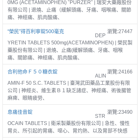
0MG (ACETAMINOPHEN) "PURZER" | 瑞安大藥廠股份
有限公司 | 退燒、止痛（緩解頭痛、牙痛、咽喉痛、關節
痛、神經痛、肌肉酸痛、
“榮民”得百利寧錠500毫克
瀏覽:27447
DEP
YRETIN TABLETS 500mg(ACETAMINOPHEN) | 榮民製
藥股份有限公司 | 退燒、止痛(緩解頭痛、牙痛、咽喉
痛、關節痛、神經痛、肌肉酸痛、
合利他命Ｆ５０糖衣錠
瀏覽:24166
ALIN
AMIN-F 50 S.C. TABLETS | 臺灣武田藥品工業股份有限
公司 | 神經炎、維生素Ｂ１缺乏諸症、神經痛、術後腸管
麻痺、眼睛疲勞、
息痛佳音錠
瀏覽:23490
STR
OCAIN TABLETS | 衛采製藥股份有限公司 | 急性、慢性
胃炎、所引起的胃痛、噁心、胃灼熱、以及胃部不快感