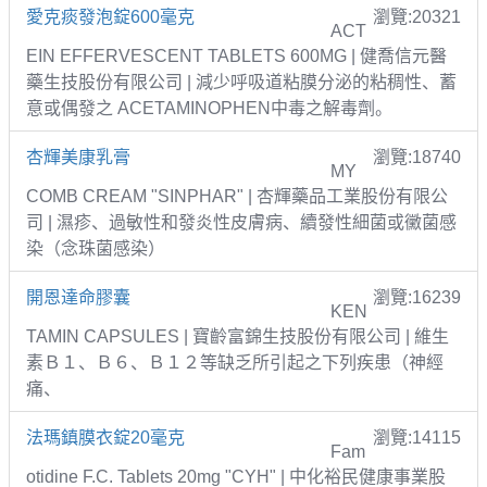
愛克痰發泡錠600毫克
瀏覽:20321
ACT
EIN EFFERVESCENT TABLETS 600MG | 健喬信元醫
藥生技股份有限公司 | 減少呼吸道粘膜分泌的粘稠性、蓄
意或偶發之 ACETAMINOPHEN中毒之解毒劑。
杏輝美康乳膏
瀏覽:18740
MY
COMB CREAM "SINPHAR" | 杏輝藥品工業股份有限公
司 | 濕疹、過敏性和發炎性皮膚病、續發性細菌或黴菌感
染（念珠菌感染）
開恩達命膠囊
瀏覽:16239
KEN
TAMIN CAPSULES | 寶齡富錦生技股份有限公司 | 維生
素Ｂ１、Ｂ６、Ｂ１２等缺乏所引起之下列疾患（神經
痛、
法瑪鎮膜衣錠20毫克
瀏覽:14115
Fam
otidine F.C. Tablets 20mg "CYH" | 中化裕民健康事業股