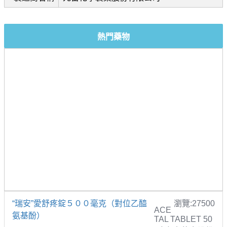
熱門藥物
“瑞安”愛舒疼錠５００毫克（對位乙醯
瀏覽:27500
ACE
氨基酚）
TAL TABLET 50