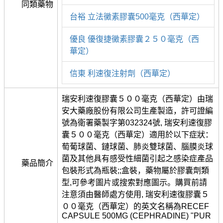
同類藥物
台裕 立法黴素膠囊500毫克（西華定）
優良 優復捷黴素膠囊２５０毫克（西
華定）
信東 利速復注射劑（西華定）
瑞安利速復膠囊５００毫克（西華定）由瑞
安大藥廠股份有限公司生產製造，許可證編
號為衛署藥製字第032324號, 瑞安利速復膠
囊５００毫克（西華定）適用於以下症狀：
萄葡球菌、鏈球菌、肺炎雙球菌、腦膜炎球
菌及其他具有感受性細菌引起之感染症產品
藥品簡介
包裝形式為瓶裝;;盒裝，藥物屬於膠囊劑類
型,可參考圖片或搜索對應圖示。購買前請
注意須由醫師處方使用, 瑞安利速復膠囊５
００毫克（西華定）的英文名稱為RECEF
CAPSULE 500MG (CEPHRADINE) "PUR