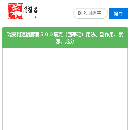
搜尋
瑞安利速復膠囊５００毫克（西華定）用法、副作用、禁
忌、成分