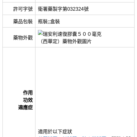
許可字號
衛署藥製字第032324號
藥品包裝
瓶裝;;盒裝
藥物外觀
作用
功效
適應症
適用於以下症狀