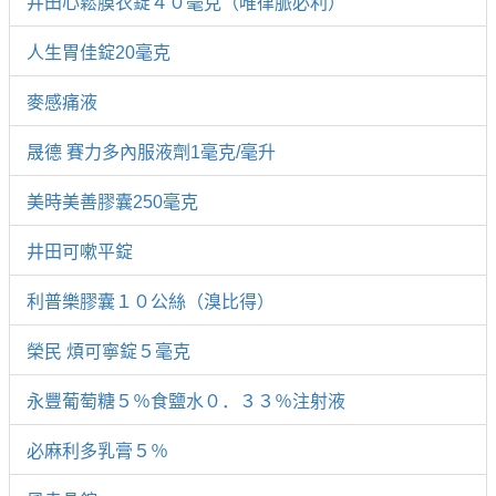
井田心鬆膜衣錠４０毫克（唯律脈必利）
人生胃佳錠20毫克
麥感痛液
晟德 賽力多內服液劑1毫克/毫升
美時美善膠囊250毫克
井田可嗽平錠
利普樂膠囊１０公絲（溴比得）
榮民 煩可寧錠５毫克
永豐葡萄糖５％食鹽水０．３３％注射液
必麻利多乳膏５％