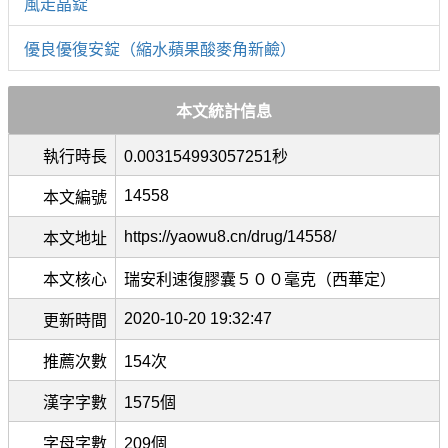
風走晶錠
優良優復安錠（縮水蘋果酸麥角新鹼）
本文統計信息
執行時長
0.003154993057251秒
14558
本文編號
https://yaowu8.cn/drug/14558/
本文地址
本文核心
瑞安利速復膠囊５００毫克（西華定）
2020-10-20 19:32:47
更新時間
推薦次數
154次
漢字字數
1575個
字母字數
209個