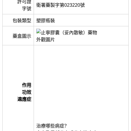
許可證
衛署藥製字第023220號
字號
包裝類型
塑膠瓶裝
藥盒圖示
作用
功效
適應症
治療哪些病症？