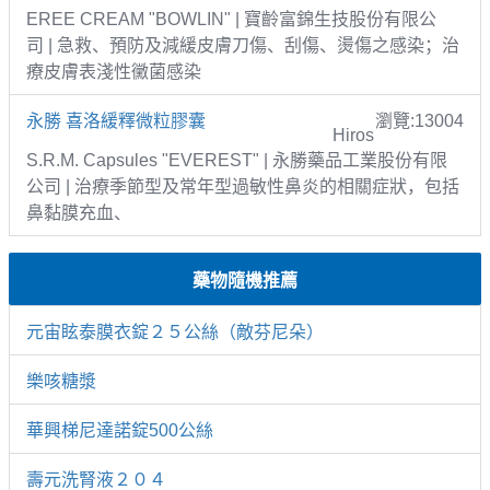
EREE CREAM "BOWLIN" | 寶齡富錦生技股份有限公
司 | 急救、預防及減緩皮膚刀傷、刮傷、燙傷之感染；治
療皮膚表淺性黴菌感染
永勝 喜洛緩釋微粒膠囊
瀏覽:13004
Hiros
S.R.M. Capsules "EVEREST" | 永勝藥品工業股份有限
公司 | 治療季節型及常年型過敏性鼻炎的相關症狀，包括
鼻黏膜充血、
藥物隨機推薦
元宙眩泰膜衣錠２５公絲（敵芬尼朵）
樂咳糖漿
華興梯尼達諾錠500公絲
壽元洗腎液２０４