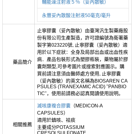
輔能達注射液５％（妥內散敏）
永豐妥內散酸注射液50毫克/毫升
止寧膠囊（妥內散敏）由臺灣汎生製藥廠股
份有限公司生產製造，許可證編號為衛署藥
製字第023220號, 止寧膠囊（妥內散敏）適
用於以下症狀：全身及局部出血或出血性疾
病．產品包裝形式為塑膠瓶裝，藥物屬於膠
藥品簡介
囊劑類型,可參考圖片或搜索對應圖示。購
買前請注意須由醫師處方使用, 止寧膠囊
（妥內散敏）的英文名稱為BIOSAREN CA
PSULES (TRANEXAMIC ACID) "PANBIO
TIC"，使用前請務必認真閱讀使用說明。
滅咳康複合膠囊
（MEDICON-A
CAPSULES）
適用於鎮咳、袪痰
相關推薦
主要成分POTASSIUM
CRESOLSULFONATE