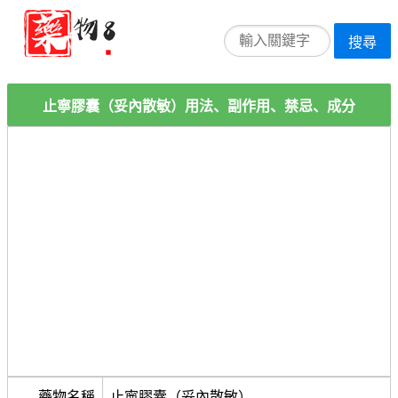
搜尋
止寧膠囊（妥內散敏）用法、副作用、禁忌、成分
藥物名稱
止寧膠囊（妥內散敏）