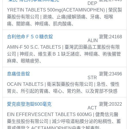
DEP
YRETIN TABLETS 500mg(ACETAMINOPHEN) | 榮民製
藥股份有限公司 | 退燒、止痛(緩解頭痛、牙痛、咽喉
痛、關節痛、神經痛、肌肉酸痛、
合利他命Ｆ５０糖衣錠
瀏覽:24168
ALIN
AMIN-F 50 S.C. TABLETS | 臺灣武田藥品工業股份有限
公司 | 神經炎、維生素Ｂ１缺乏諸症、神經痛、術後腸管
麻痺、眼睛疲勞、
息痛佳音錠
瀏覽:23496
STR
OCAIN TABLETS | 衛采製藥股份有限公司 | 急性、慢性
胃炎、所引起的胃痛、噁心、胃灼熱、以及胃部不快感
愛克痰發泡錠600毫克
瀏覽:20322
ACT
EIN EFFERVESCENT TABLETS 600MG | 健喬信元醫
藥生技股份有限公司 | 減少呼吸道粘膜分泌的粘稠性、蓄
意或偶發之 ACETAMINOPHEN中毒之解毒劑。