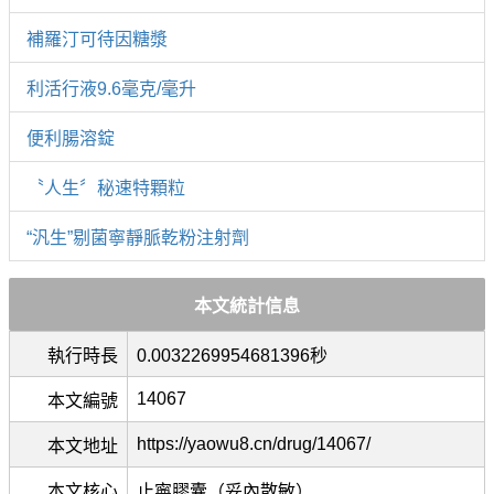
補羅汀可待因糖漿
利活行液9.6毫克/毫升
便利腸溶錠
〝人生〞秘速特顆粒
“汎生”剔菌寧靜脈乾粉注射劑
本文統計信息
執行時長
0.0032269954681396秒
14067
本文編號
https://yaowu8.cn/drug/14067/
本文地址
本文核心
止寧膠囊（妥內散敏）