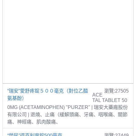
“瑞安”愛舒疼錠５００毫克（對位乙醯
瀏覽:27505
ACE
氨基酚）
TAL TABLET 50
0MG (ACETAMINOPHEN) "PURZER" | 瑞安大藥廠股份
有限公司 | 退燒、止痛（緩解頭痛、牙痛、咽喉痛、關節
痛、神經痛、肌肉酸痛、
“榮民”得百利寧錠500毫克
瀏覽:27449