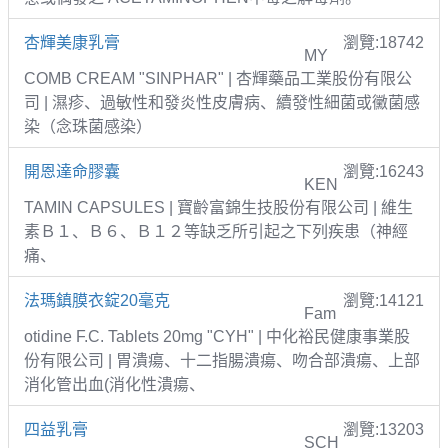
杏輝美康乳膏
瀏覽:18742
MY
COMB CREAM "SINPHAR" | 杏輝藥品工業股份有限公
司 | 濕疹、過敏性和發炎性皮膚病、續發性細菌或黴菌感
染（念珠菌感染）
開恩達命膠囊
瀏覽:16243
KEN
TAMIN CAPSULES | 寶齡富錦生技股份有限公司 | 維生
素Ｂ１、Ｂ６、Ｂ１２等缺乏所引起之下列疾患（神經
痛、
法瑪鎮膜衣錠20毫克
瀏覽:14121
Fam
otidine F.C. Tablets 20mg "CYH" | 中化裕民健康事業股
份有限公司 | 胃潰瘍、十二指腸潰瘍、吻合部潰瘍、上部
消化管出血(消化性潰瘍、
四益乳膏
瀏覽:13203
SCH