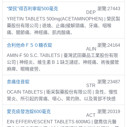
“榮民”得百利寧錠500毫克
瀏覽:27443
DEP
YRETIN TABLETS 500mg(ACETAMINOPHEN) | 榮民製
藥股份有限公司 | 退燒、止痛(緩解頭痛、牙痛、咽喉
痛、關節痛、神經痛、肌肉酸痛、
合利他命Ｆ５０糖衣錠
瀏覽:24164
ALIN
AMIN-F 50 S.C. TABLETS | 臺灣武田藥品工業股份有限
公司 | 神經炎、維生素Ｂ１缺乏諸症、神經痛、術後腸管
麻痺、眼睛疲勞、
息痛佳音錠
瀏覽:23487
STR
OCAIN TABLETS | 衛采製藥股份有限公司 | 急性、慢性
胃炎、所引起的胃痛、噁心、胃灼熱、以及胃部不快感
愛克痰發泡錠600毫克
瀏覽:20319
ACT
EIN EFFERVESCENT TABLETS 600MG | 健喬信元醫