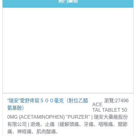
熱門藥物
“瑞安”愛舒疼錠５００毫克（對位乙醯
瀏覽:27496
ACE
氨基酚）
TAL TABLET 50
0MG (ACETAMINOPHEN) "PURZER" | 瑞安大藥廠股份
有限公司 | 退燒、止痛（緩解頭痛、牙痛、咽喉痛、關節
痛、神經痛、肌肉酸痛、