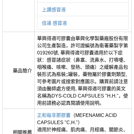
上讚感冒液
倍達 感冒液
華興得適可膠囊由華興化學製藥廠股份有限
公司生產製造，許可證編號為衛署藥製字第
019260號, 華興得適可膠囊適用於以下症
狀：感冒諸症狀（鼻塞、流鼻水、打噴嚏、
咽喉痛、咳嗽、發熱、頭痛）之緩解產品包
藥品簡介
裝形式為瓶裝;;罐裝，藥物屬於膠囊劑類型,
可參考圖片或搜索對應圖示。購買前請注意
須由醫師處方使用, 華興得適可膠囊的英文
名稱為DYS-COLD CAPSULES "H.H."，使
用前請務必認真閱讀使用說明。
正和每非那膠囊
（MEFENAMIC ACID
CAPSULES "C.H."）
適用於神經痛、肌肉痛、月經痛、關節炎、
相關推薦