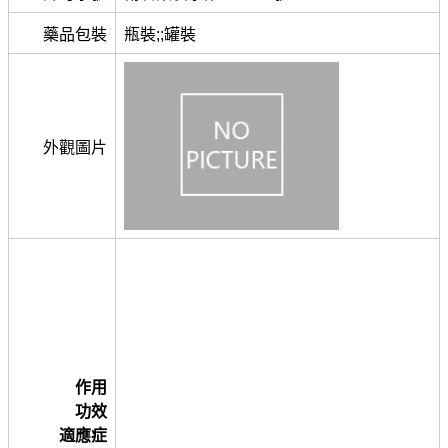
藥品包裝
瓶裝;;罐裝
外觀圖片
作用
功效
適應症