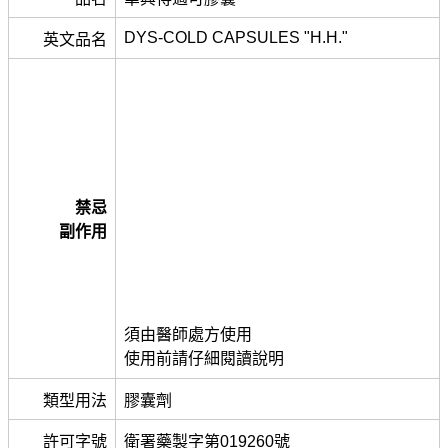
DYS-COLD CAPSULES "H.H."
英文品名
禁忌
副作用
須由醫師處方使用
使用前請仔細閱讀說明
類型用法
膠囊劑
許可字號
衛署藥製字第019260號