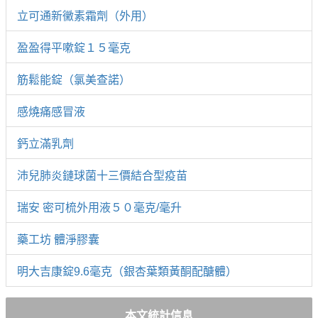
立可通新黴素霜劑（外用）
盈盈得平嗽錠１５毫克
筋鬆能錠（氯美查諾）
感燒痛感冒液
鈣立滿乳劑
沛兒肺炎鏈球菌十三價結合型疫苗
瑞安 密可梳外用液５０毫克/毫升
藥工坊 體淨膠囊
明大吉康錠9.6毫克（銀杏葉類黃酮配醣體）
本文統計信息