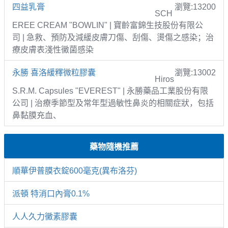
四益乳膏
瀏覽:13200
SCH
EREE CREAM "BOWLIN" | 寶齡富錦生技股份有限公
司 | 急救、預防及減緩皮膚刀傷、刮傷、燙傷之感染；治
療皮膚表淺性黴菌感染
永勝 喜洛緩釋微粒膠囊
瀏覽:13002
Hiros
S.R.M. Capsules "EVEREST" | 永勝藥品工業股份有限
公司 | 治療季節型及常年型過敏性鼻炎的相關症狀，包括
鼻黏膜充血、
藥物隨機推薦
順華伊普膜衣錠600毫克(異布洛芬)
派頓 特消口內膏0.1%
人人久力黴素膠囊