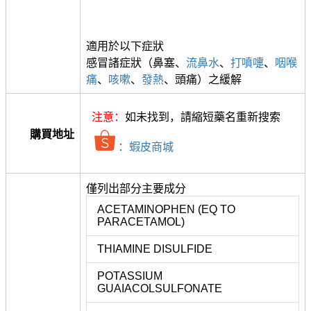
適用於以下症狀
感冒諸症狀（鼻塞、
流鼻水
、
打噴嚏
、
咽喉
痛
、
咳嗽
、
發熱
、頭痛）之緩解
注意：
如未找到，請縮短藥名重新搜索
購買地址
：蝦皮商城
僅列出部分主要成分
ACETAMINOPHEN (EQ TO
PARACETAMOL)
THIAMINE DISULFIDE
POTASSIUM
GUAIACOLSULFONATE