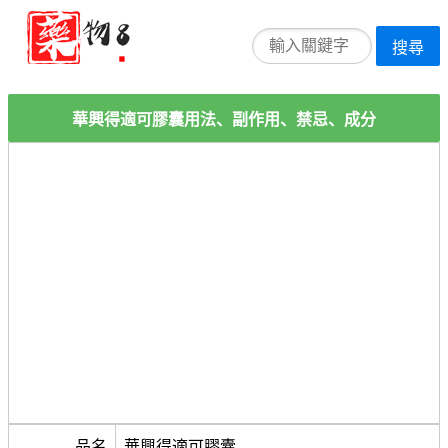
搜尋
華興得適可膠囊用法、副作用、禁忌、成分
品名
華興得適可膠囊