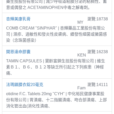
藥生技股份有限公司 | 減少呼吸道粘膜分泌的粘稠性、蓄
意或偶發之 ACETAMINOPHEN中毒之解毒劑。
杏輝美康乳膏
瀏覽:18738
MY
COMB CREAM "SINPHAR" | 杏輝藥品工業股份有限公
司 | 濕疹、過敏性和發炎性皮膚病、續發性細菌或黴菌感
染（念珠菌感染）
開恩達命膠囊
瀏覽:16238
KEN
TAMIN CAPSULES | 寶齡富錦生技股份有限公司 | 維生
素Ｂ１、Ｂ６、Ｂ１２等缺乏所引起之下列疾患（神經
痛、
法瑪鎮膜衣錠20毫克
瀏覽:14111
Fam
otidine F.C. Tablets 20mg "CYH" | 中化裕民健康事業股
份有限公司 | 胃潰瘍、十二指腸潰瘍、吻合部潰瘍、上部
消化管出血(消化性潰瘍、