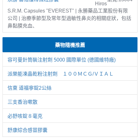
Hiros
S.R.M. Capsules "EVEREST" | 永勝藥品工業股份有限
公司 | 治療季節型及常年型過敏性鼻炎的相關症狀，包括
鼻黏膜充血、
藥物隨機推薦
容可曼針筒裝注射劑 5000 國際單位 (德國維特廠)
派樂能凍晶乾粉注射劑 １００ＭＣＧ/ＶＩＡＬ
信東 道福寧錠2公絲
三支香治嗽散
必舒咳錠８毫克
舒康綜合感冒膠囊