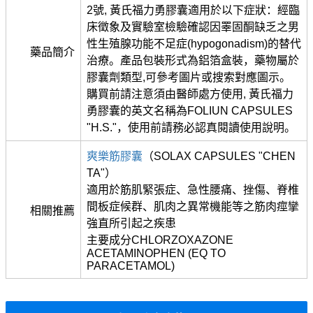
2號, 黃氏福力勇膠囊適用於以下症狀：經臨
床徵象及實驗室檢驗確認因睪固酮缺乏之男
性生殖腺功能不足症(hypogonadism)的替代
藥品簡介
治療。產品包裝形式為鋁箔盒裝，藥物屬於
膠囊劑類型,可參考圖片或搜索對應圖示。
購買前請注意須由醫師處方使用, 黃氏福力
勇膠囊的英文名稱為FOLIUN CAPSULES
"H.S."，使用前請務必認真閱讀使用說明。
爽樂筋膠囊
（SOLAX CAPSULES "CHEN
TA"）
適用於筋肌緊張症、急性腰痛、挫傷、脊椎
間板症候群、肌肉之異常機能等之筋肉痙攣
相關推薦
強直所引起之疾患
主要成分CHLORZOXAZONE
ACETAMINOPHEN (EQ TO
PARACETAMOL)