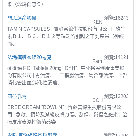
染（念珠菌感染）
開恩達命膠囊
瀏覽:16243
KEN
TAMIN CAPSULES | 寶齡富錦生技股份有限公司 | 維生
素Ｂ１、Ｂ６、Ｂ１２等缺乏所引起之下列疾患（神經
痛、
法瑪鎮膜衣錠20毫克
瀏覽:14121
Fam
otidine F.C. Tablets 20mg "CYH" | 中化裕民健康事業股
份有限公司 | 胃潰瘍、十二指腸潰瘍、吻合部潰瘍、上部
消化管出血(消化性潰瘍、
四益乳膏
瀏覽:13203
SCH
EREE CREAM "BOWLIN" | 寶齡富錦生技股份有限公
司 | 急救、預防及減緩皮膚刀傷、刮傷、燙傷之感染；治
療皮膚表淺性黴菌感染
永勝 喜洛緩釋微粒膠囊
瀏覽:13004