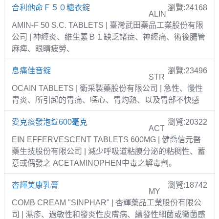
合利他命Ｆ５０糖衣錠
瀏覽:24168
ALIN
AMIN-F 50 S.C. TABLETS | 臺灣武田藥品工業股份有限
公司 | 神經炎、維生素Ｂ１缺乏諸症、神經痛、術後腸管
麻痺、眼睛疲勞、
息痛佳音錠
瀏覽:23496
STR
OCAIN TABLETS | 衛采製藥股份有限公司 | 急性、慢性
胃炎、所引起的胃痛、噁心、胃灼熱、以及胃部不快感
愛克痰發泡錠600毫克
瀏覽:20322
ACT
EIN EFFERVESCENT TABLETS 600MG | 健喬信元醫
藥生技股份有限公司 | 減少呼吸道粘膜分泌的粘稠性、蓄
意或偶發之 ACETAMINOPHEN中毒之解毒劑。
杏輝美康乳膏
瀏覽:18742
MY
COMB CREAM "SINPHAR" | 杏輝藥品工業股份有限公
司 | 濕疹、過敏性和發炎性皮膚病、續發性細菌或黴菌感