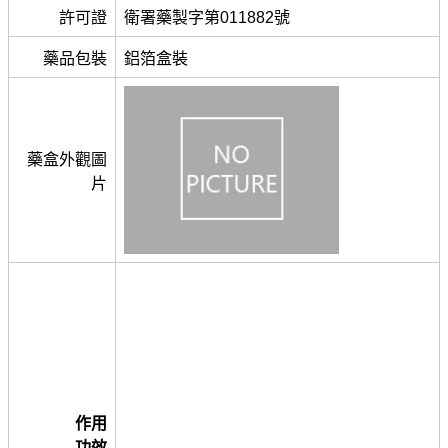
許可證
衛署藥製字第011882號
藥品包裝
鋁箔盒裝
藥盒外觀圖
片
作用
功效